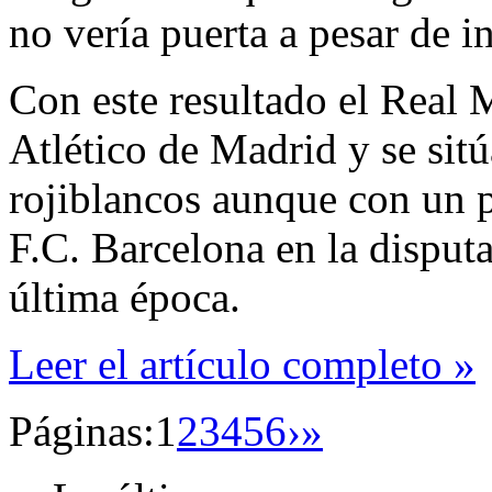
no vería puerta a pesar de i
Con este resultado el Real 
Atlético de Madrid y se sitú
rojiblancos aunque con un 
F.C. Barcelona en la disputa
última época.
Leer el artículo completo »
Páginas:
1
2
3
4
5
6
›
»