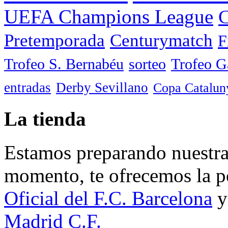
UEFA Champions League
C
Pretemporada
Centurymatch
F
Trofeo S. Bernabéu
sorteo
Trofeo 
entradas
Derby Sevillano
Copa Catalun
La tienda
Estamos preparando nuestra 
momento, te ofrecemos la po
Oficial del F.C. Barcelona
y
Madrid C.F.