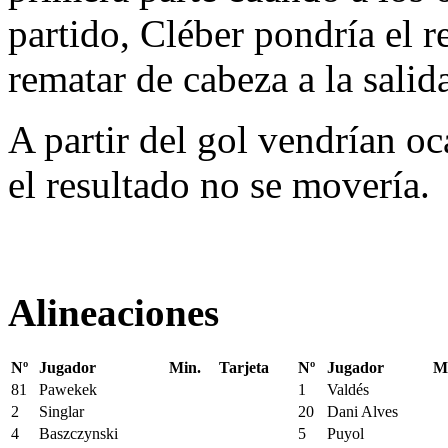
partido, Cléber pondría el r
rematar de cabeza a la salid
A partir del gol vendrían oc
el resultado no se movería.
Alineaciones
Nº
Jugador
Min.
Tarjeta
Nº
Jugador
M
81
Pawekek
1
Valdés
2
Singlar
20
Dani Alves
4
Baszczynski
5
Puyol