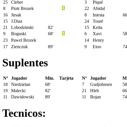
25
Cleber
3
Piqué
8
Piotr Brozek
22
Abidal
16
Jirsak
8
Iniesta
66
15
J.Diaz
24
Touré
21
Lobodzinski
82′
15
Keita
9
Boguski
68′
6
Xavi
58
23
Pawel Brozek
14
Henry
17
Zienczuk
89′
9
Etoo
74
Suplentes
Nº
Jugador
Min.
Tarjeta
Nº
Jugador
Mi
18
Niedzielan
68′
7
Gudjohnsen
58
19
Malecki
82′
21
Hleb
66
11
Dawidowski
89′
11
Bojan
74
Tecnicos: