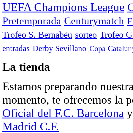
UEFA Champions League
C
Pretemporada
Centurymatch
F
Trofeo S. Bernabéu
sorteo
Trofeo 
entradas
Derby Sevillano
Copa Catalun
La tienda
Estamos preparando nuestra 
momento, te ofrecemos la po
Oficial del F.C. Barcelona
y
Madrid C.F.