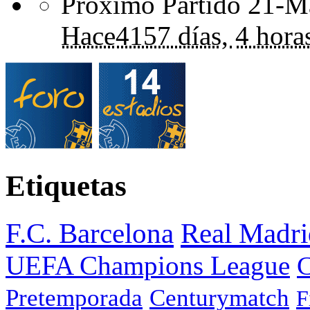
Próximo Partido 21-Ma
Hace
4157 días,
4 hora
Etiquetas
F.C. Barcelona
Real Madri
UEFA Champions League
C
Pretemporada
Centurymatch
F