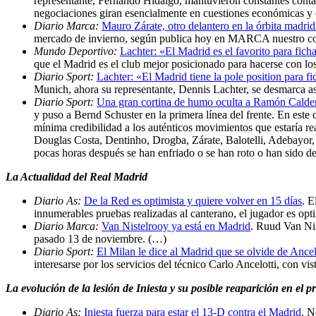
representante, Fernando Hidalgo, mantuvieron constantes contact
negociaciones giran esencialmente en cuestiones económicas y 
Diario Marca:
Mauro Zárate, otro delantero en la órbita madrid
mercado de invierno, según publica hoy en MARCA nuestro c
Mundo Deportivo:
Lachter: «El Madrid es el favorito para fich
que el Madrid es el club mejor posicionado para hacerse con los
Diario Sport:
Lachter: «El Madrid tiene la pole position para f
Munich, ahora su representante, Dennis Lachter, se desmarca a
Diario Sport:
Una gran cortina de humo oculta a Ramón Calde
y puso a Bernd Schuster en la primera línea del frente. En este
mínima credibilidad a los auténticos movimientos que estaría re
Douglas Costa, Dentinho, Drogba, Zárate, Balotelli, Adebayor
pocas horas después se han enfriado o se han roto o han sido d
La Actualidad del Real Madrid
Diario As:
De la Red es optimista y quiere volver en 15 días
. E
innumerables pruebas realizadas al canterano, el jugador es o
Diario Marca:
Van Nistelrooy ya está en Madrid
. Ruud Van Nis
pasado 13 de noviembre. (…)
Diario Sport:
El Milan le dice al Madrid que se olvide de Ancel
interesarse por los servicios del técnico Carlo Ancelotti, con vi
La evolución de la lesión de Iniesta y su posible reaparición en e
Diario As:
Iniesta fuerza para estar el 13-D contra el Madrid
. N