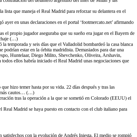
 contratación del delantero argentino del Inter de Milán y las
a lista que maneja el Real Madrid para reforzar su delantera en el
gó ayer en unas declaraciones en el portal ‘footmercato.net’ afirmando
días el propio jugador aseguraba que su sueño era jugar en el Bayern de
chaje (…)
 la temporada y seis días que el Valladolid bombardeó la casa blanca
ue podrían estar en la órbita madridista. Demasiados para dar una
Crespo, Huntelaar, Diego Milito, Shevchenko, Oliveira, Arshavin,
odos ellos habría iniciado el Real Madrid unas negociaciones que
que hizo temer hasta por su vida. 22 días después y tras las
on más cautos… (…)
eración tras la operación a la que se sometió en Colorado (EEUU) el
el Real Madrid se haya puesto en contacto con el club italiano para
án satisfechos con la evolución de Andrés Iniesta. El medio se rompió