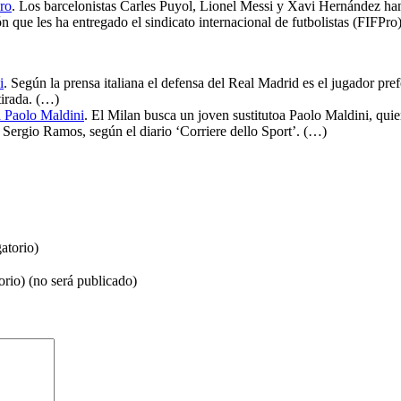
ro
. Los barcelonistas Carles Puyol, Lionel Messi y Xavi Hernández han
 que les ha entregado el sindicato internacional de futbolistas (FIFPro
i
. Según la prensa italiana el defensa del Real Madrid es el jugador pref
tirada. (…)
a Paolo Maldini
. El Milan busca un joven sustitutoa Paolo Maldini, quien
e Sergio Ramos, según el diario ‘Corriere dello Sport’. (…)
atorio)
orio) (no será publicado)