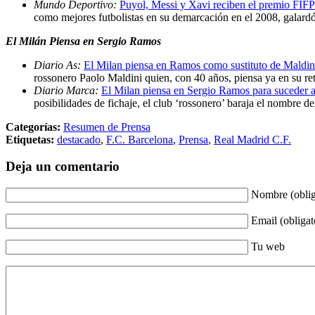
Mundo Deportivo:
Puyol, Messi y Xavi reciben el premio FIFP
como mejores futbolistas en su demarcación en el 2008, galardón
El Milán Piensa en Sergio Ramos
Diario As:
El Milan piensa en Ramos como sustituto de Maldin
rossonero Paolo Maldini quien, con 40 años, piensa ya en su re
Diario Marca:
El Milan piensa en Sergio Ramos para suceder 
posibilidades de fichaje, el club ‘rossonero’ baraja el nombre d
Categorías:
Resumen de Prensa
Etiquetas:
destacado
,
F.C. Barcelona
,
Prensa
,
Real Madrid C.F.
Deja un comentario
Nombre (oblig
Email (obligat
Tu web