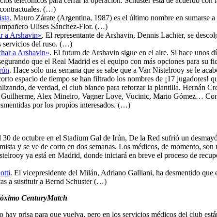
os telefónicos para cerrar la operación. Schuster está de acuerdo con la
contractuales. (…)
ista
. Mauro Zárate (Argentina, 1987) es el último nombre en sumarse a l
ompañero Ulises Sánchez-Flor. (…)
ar a Arshavin»
. El representante de Arshavin, Dennis Lachter, se descol
 servicios del ruso. (…)
ichar a Arshavin»
. El futuro de Arshavin sigue en el aire. Si hace unos 
segurando que el Real Madrid es el equipo con más opciones para su fi
rón
. Hace sólo una semana que se sabe que a Van Nistelrooy se le acabó
 corto espacio de tiempo se han filtrado los nombres de ¡17 jugadores! q
alizando, de verdad, el club blanco para reforzar la plantilla. Hernán 
, Guilherme, Alex Mineiro, Vagner Love, Vucinic, Mario Gómez… Con t
esmentidas por los propios interesados. (…)
l 30 de octubre en el Stadium Gal de Irún, De la Red sufrió un desmayó 
ptimista y se ve de corto en dos semanas. Los médicos, de momento, s
telrooy ya está en Madrid, donde iniciará en breve el proceso de recup
otti
. El vicepresidente del Milán, Adriano Galliani, ha desmentido que 
stas a sustituir a Bernd Schuster (…)
l próximo CenturyMatch
o hay prisa para que vuelva, pero en los servicios médicos del club est