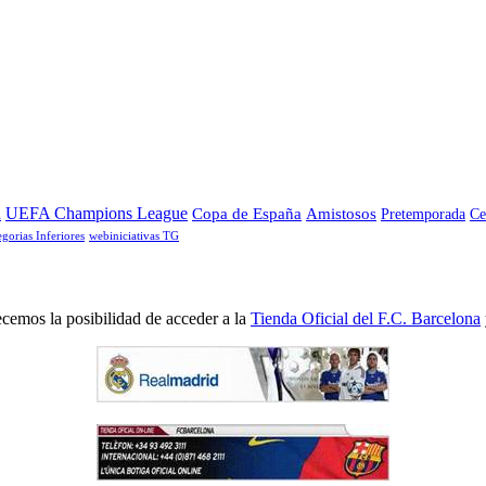
a
UEFA Champions League
Copa de España
Amistosos
Pretemporada
Ce
egorias Inferiores
webiniciativas TG
cemos la posibilidad de acceder a la
Tienda Oficial del F.C. Barcelona