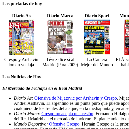
Las portadas de hoy
Diario As
Diario Marca
Diario Sport
Mund
Crespo y Arshavin
Tévez dice sí al
La Cantera
El Árs
toman ventaja
Madrid (Para 2009)
Mejor del Mundo
habl
Las Noticias de Hoy
El Mercado de Fichajes en el Real Madrid
Diario As:
Ofensiva de Mijatovic por Arshavin y Crespo
. Mija
Andrei Arshavin. El argentino es un punta puro que puede aportar
cualquiera de los frentes del ataque, en la mediapunta y, en au
Diario Marca:
Crespo no acepta una cesión
. Fernando Hidalgo,
del Real Madrid en el mercado de invierno. El planteamiento qu
Mundo Deportivo:
Ofensiva Crespo
. Hernán Crespo es la prior