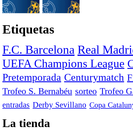
Etiquetas
F.C. Barcelona
Real Madri
UEFA Champions League
C
Pretemporada
Centurymatch
F
Trofeo S. Bernabéu
sorteo
Trofeo 
entradas
Derby Sevillano
Copa Catalun
La tienda