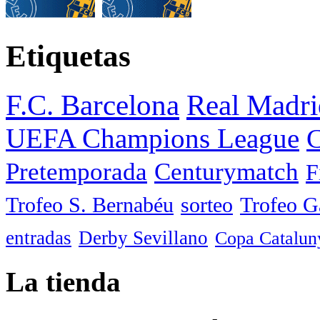
Etiquetas
F.C. Barcelona
Real Madri
UEFA Champions League
C
Pretemporada
Centurymatch
F
Trofeo S. Bernabéu
sorteo
Trofeo 
entradas
Derby Sevillano
Copa Catalun
La tienda