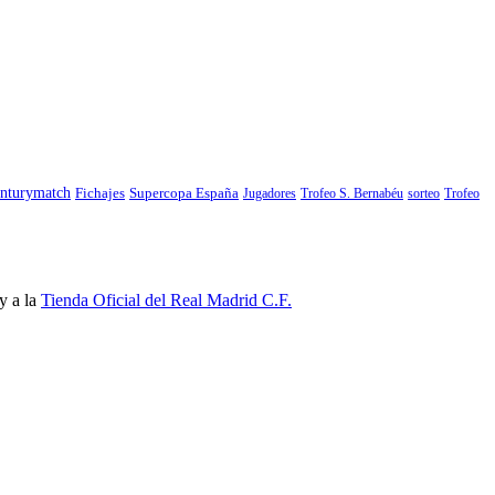
nturymatch
Fichajes
Supercopa España
Jugadores
Trofeo S. Bernabéu
sorteo
Trofeo
y a la
Tienda Oficial del Real Madrid C.F.