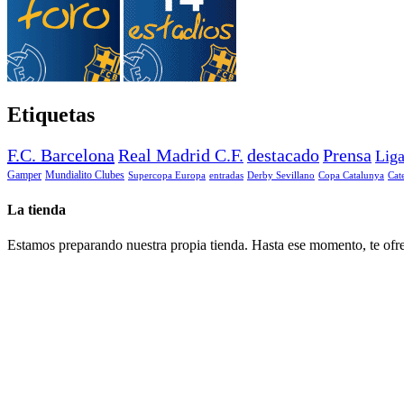
Etiquetas
F.C. Barcelona
Real Madrid C.F.
destacado
Prensa
Lig
Gamper
Mundialito Clubes
Supercopa Europa
entradas
Derby Sevillano
Copa Catalunya
Cat
La tienda
Estamos preparando nuestra propia tienda. Hasta ese momento, te ofre