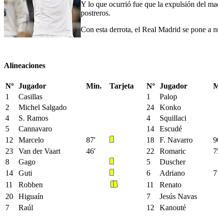
Y lo que ocurrió fue que la expulsión del ma
postreros.
Con esta derrota, el Real Madrid se pone a n
Alineaciones
Nº
Jugador
Min.
Tarjeta
Nº
Jugador
M
1
Casillas
1
Palop
2
Michel Salgado
24
Konko
4
S. Ramos
4
Squillaci
5
Cannavaro
14
Escudé
12
Marcelo
87′
18
F. Navarro
9
23
Van der Vaart
46′
22
Romaric
7
8
Gago
5
Duscher
14
Guti
6
Adriano
7
11
Robben
11
Renato
20
Higuaín
7
Jesús Navas
7
Raúl
12
Kanouté