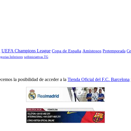
a
UEFA Champions League
Copa de España
Amistosos
Pretemporada
Ce
egorias Inferiores
webiniciativas TG
cemos la posibilidad de acceder a la
Tienda Oficial del F.C. Barcelona