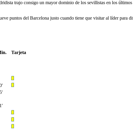
dridista trajo consigo un mayor dominio de los sevillistas en los último
ueve puntos del Barcelona justo cuando tiene que visitar al líder para 
in.
Tarjeta
0′
5′
1′