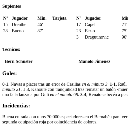
Suplentes
Nº
Jugador
Min.
Tarjeta
Nº
Jugador
Mi
15
Drenthe
46′
17
Capel
71′
28
Bueno
87′
23
Fazio
75′
3
Dragutinovic
90′
Tecnicos:
Bern Schuster
Manolo Jiménez
Goles:
0-1
, Navas a placer tras un error de Casillas
en el minuto 3
.
1-1
, Raúl 
minuto 21
.
1-3
, Kanouté con tranquilidad tras rematar un balón ·muer
una falta lanzada por Guti
en el minuto 68
.
3-4
, Renato cabecéa a pla
Incidencias:
Buena entrada con unos 70.000 espectadores en el Bernabéu para ver la
segunda equipación roja por coincidencia de colores.