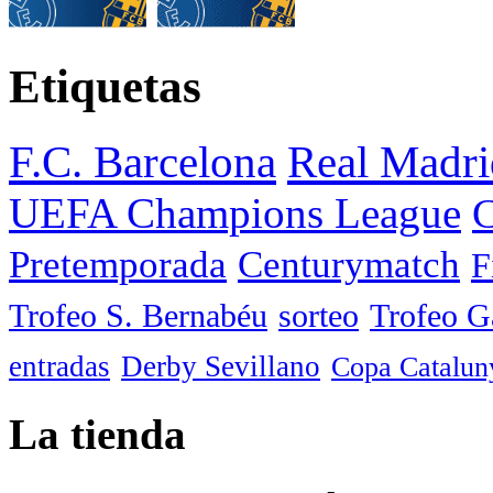
Etiquetas
F.C. Barcelona
Real Madri
UEFA Champions League
C
Pretemporada
Centurymatch
F
Trofeo S. Bernabéu
sorteo
Trofeo 
entradas
Derby Sevillano
Copa Catalun
La tienda