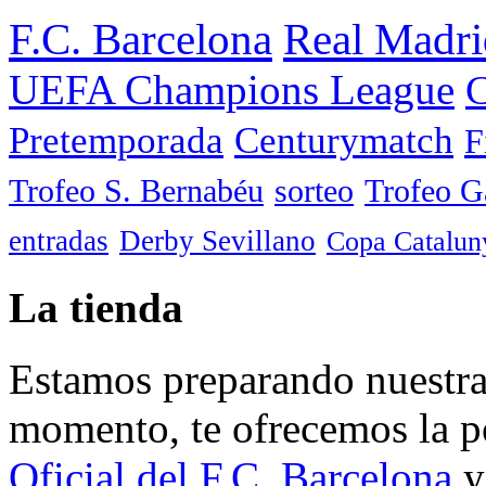
F.C. Barcelona
Real Madri
UEFA Champions League
C
Pretemporada
Centurymatch
F
Trofeo S. Bernabéu
sorteo
Trofeo 
entradas
Derby Sevillano
Copa Catalun
La tienda
Estamos preparando nuestra 
momento, te ofrecemos la po
Oficial del F.C. Barcelona
y