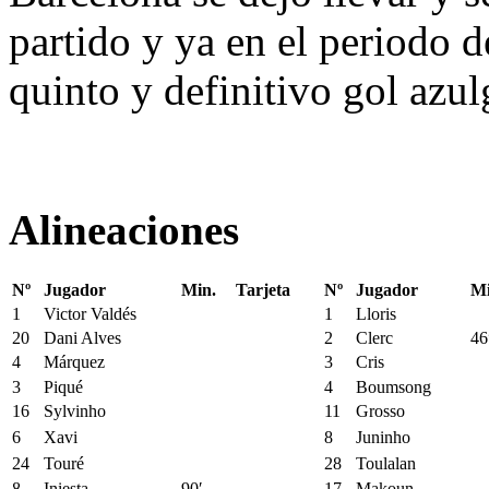
partido y ya en el periodo d
quinto y definitivo gol azul
Alineaciones
Nº
Jugador
Min.
Tarjeta
Nº
Jugador
Mi
1
Victor Valdés
1
Lloris
20
Dani Alves
2
Clerc
46
4
Márquez
3
Cris
3
Piqué
4
Boumsong
16
Sylvinho
11
Grosso
6
Xavi
8
Juninho
24
Touré
28
Toulalan
8
Iniesta
90′
17
Makoun