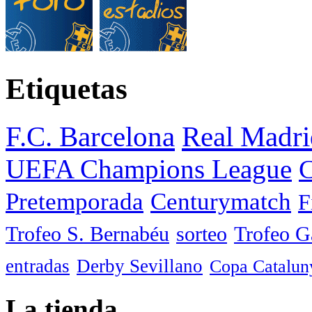
Etiquetas
F.C. Barcelona
Real Madri
UEFA Champions League
C
Pretemporada
Centurymatch
F
Trofeo S. Bernabéu
sorteo
Trofeo 
entradas
Derby Sevillano
Copa Catalun
La tienda