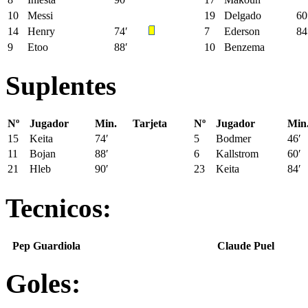
10
Messi
19
Delgado
60
14
Henry
74′
7
Ederson
84
9
Etoo
88′
10
Benzema
Suplentes
Nº
Jugador
Min.
Tarjeta
Nº
Jugador
Min
15
Keita
74′
5
Bodmer
46′
11
Bojan
88′
6
Kallstrom
60′
21
Hleb
90′
23
Keita
84′
Tecnicos:
Pep Guardiola
Claude Puel
Goles: