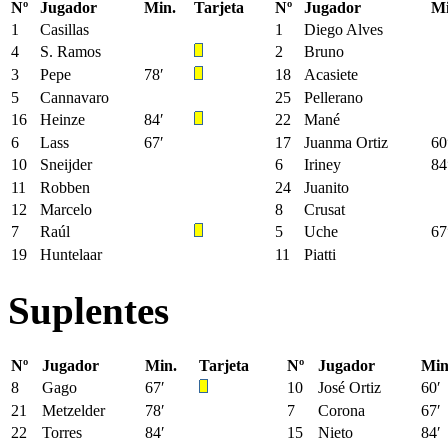
Nº
Jugador
Min.
Tarjeta
Nº
Jugador
Mi
1
Casillas
1
Diego Alves
4
S. Ramos
2
Bruno
3
Pepe
78′
18
Acasiete
5
Cannavaro
25
Pellerano
16
Heinze
84′
22
Mané
6
Lass
67′
17
Juanma Ortiz
60
10
Sneijder
6
Iriney
84
11
Robben
24
Juanito
12
Marcelo
8
Crusat
7
Raúl
5
Uche
67
19
Huntelaar
11
Piatti
Suplentes
Nº
Jugador
Min.
Tarjeta
Nº
Jugador
Min
8
Gago
67′
10
José Ortiz
60′
21
Metzelder
78′
7
Corona
67′
22
Torres
84′
15
Nieto
84′