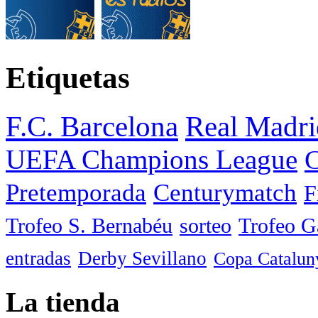
Etiquetas
F.C. Barcelona
Real Madri
UEFA Champions League
C
Pretemporada
Centurymatch
F
Trofeo S. Bernabéu
sorteo
Trofeo 
entradas
Derby Sevillano
Copa Catalun
La tienda