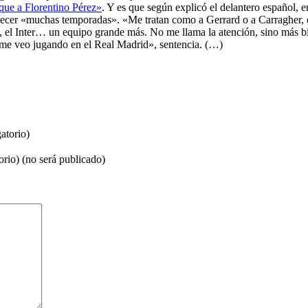
 que a Florentino Pérez»
. Y es que según explicó el delantero español, e
cer «muchas temporadas». «Me tratan como a Gerrard o a Carragher, es
, el Inter… un equipo grande más. No me llama la atención, sino más bie
no me veo jugando en el Real Madrid», sentencia. (…)
atorio)
orio) (no será publicado)