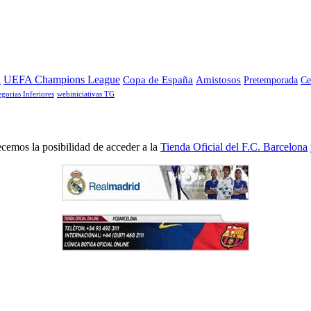
a
UEFA Champions League
Copa de España
Amistosos
Pretemporada
Ce
egorias Inferiores
webiniciativas TG
cemos la posibilidad de acceder a la
Tienda Oficial del F.C. Barcelona