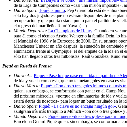
Diario Marca:
El Bayern ve como «una misión imposible» elim
de la Liga de Campeones como «casi una misión imposible», aun
Diario Sport:
Touré, a punto
. Pep Guardiola está de enhorabue
sólo hay dos jugadores que no estarán disponibles de una plantil
recuperación y que podría estar a punto para el partido de vuelt
el regreso del marfileño Touré Yaya. (…)
Mundo Deportivo:
La Champions de Henry
. Cuando en verano 
para él como el técnico Arsène Wenger o la familia Dein, lo hiz
el Mundial de 1998 y la Eurocopa de 2000. En su primera oport
Manchester United; un año después, la situación ha cambiado y a
eliminatoria frente al Olympique, el del empate de la ida en el
sólo han llegado otros tres futbolistas, Raúl González, Ruud 
Piqué en Rueda de Prensa
Diario As:
Piqué: «Pase lo que pase en la ida, el partido de A
de ida y vuelta como ésta, que no te metan goles en casa es vit
Diario Marca:
Piqué: «Con dos o tres goles iríamos con más t
quien, sin embargo, se conformaría con ganar en el Camp Nou p
del próximo miércoles, «porque en eliminatorias de ida y vuelta
estará detrás de nosotros» para lograr un buen resultado en la i
Diario Sport:
Piqué: «La clave es no encajar ningún gol»
. Gera
azulgrana iría más tranquilo a Múnich «con dos o tres goles» y
Mundo Deportivo:
Piqué quiere «dos o tres goles» para ir tran
Barcelona Gerard Piqué quien, sin embargo, se conformaría co