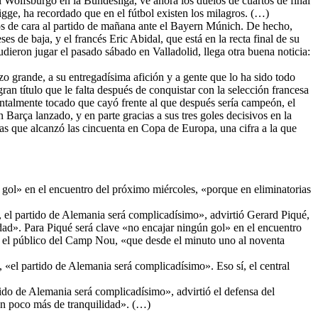
l Wolfsburgo en la Bundesliga, ve ahora los duelos de cuartos de final
ge, ha recordado que en el fútbol existen los milagros. (…)
os de cara al partido de mañana ante el Bayern Múnich. De hecho,
s de baja, y el francés Eric Abidal, que está en la recta final de su
udieron jugar el pasado sábado en Valladolid, llega otra buena noticia:
o grande, a su entregadísima afición y a gente que lo ha sido todo
an título que le falta después de conquistar con la selección francesa
ntalmente tocado que cayó frente al que después sería campeón, el
Barça lanzado, y en parte gracias a sus tres goles decisivos en la
las que alcanzó las cincuenta en Copa de Europa, una cifra a la que
 gol» en el encuentro del próximo miércoles, «porque en eliminatorias
 el partido de Alemania será complicadísimo», advirtió Gerard Piqué,
ad». Para Piqué será clave «no encajar ningún gol» en el encuentro
 en el público del Camp Nou, «que desde el minuto uno al noventa
 «el partido de Alemania será complicadísimo». Eso sí, el central
ido de Alemania será complicadísimo», advirtió el defensa del
un poco más de tranquilidad». (…)