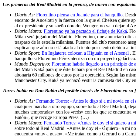
Las primeras del Real Madrid en la prensa, de nuevo con espulacion
Diario As:
Florentino piensa en Juande para el banquillo
. Desd
encanto de Ancelotti y la fuerza con la que el Chelsea quiere ap
al ex presidente y su sueño dorado, Wenger, no va a dejar al A
Diario Marca:
Florentino ya ha pactado el fichaje de Kaká
. Fl
Milan será jugador del Madrid. Florentino, que anunciará ofici
traspaso de la estrella milanista. Fuentes del club rossonero a
explican que aún no está atado al ciento por ciento debido al i
Diario Sport:
En Inglaterra colocan a Higuaín en el Arsenal
. E
banquillo si Florentino Pérez aterriza con un proyecto galáctico
Mundo Deportivo:
Florentino habría llegado a un principio de
del Milan Kaká para que éste fichara por el Real Madrid en caso
abonaría 60 millones de euros por la operación. Según las mismas
Manchester City. Kaká ya rechazó vestir la camiseta del City en
Torres habla en Don Balón del posible interés de Florentino en su f
Diario As:
Fernando Torres: «Antes le digo sí a mi novia en el 
cualquier marcha a otro equipo, sobre todo al Real Madrid, dejan
muchas temporadas» con los «reds» con los que se encuentra «m
Balón», que recoge Europa Press. (…)
Diario Marca:
Fernando Torres: «Antes le doy el sí quiero a m
sobre todo al Real Madrid. «Antes le doy el «sí quiero» a mi no
encuentra «muy a gusto». «Me tratan como a Gerrard o a Carrag