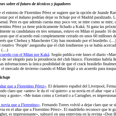
es sobre el futuro de técnicos y jugadores
e el entorno de Florentino Pérez se sugiere que la opción de Juande Ra
ostar por el italiano podrían dejar su fichaje por el Madrid paralizado.
rsenal. Pero es que además cuesta muy poco ver, se mire como se mire, 
orentino Pérez ya tiene prácticamente fichado a Kaká. Si gana las próxim
almente su candidatura en tres semanas, estuvo en Milan el pasado 16 de
seguran que el acuerdo está completamente cerrado en unos 60 millones d
nterés que Chelsea y Manchester City han mostrado por el brasileño. (…
l rotativo ‘People’ aseguraba que el club londinense ya se había acerca
. (…)
 acuerdo con el Milan por Kaká
. Según publica este lunes el diario «Mar
 de ser elegido para la presidencia del club blanco. Florentino habría l
 informaciones la única posibilidad de que el crack brasileño finalment
 el mercado de invierno cuando el Milan llegó a un acuerdo para traspas
ichaje
altar que a Florentino Pérez»
. El delantero español del Liverpool, Fernan
do claro que «antes» le da el «sí quiero» a su novia en el altar «que a
uy a gusto». «Me tratan como a Gerrard o a Carragher, es impresionante
i novia que a Florentino»
. Fernando Torres volvió a dejar claro que se s
via en el altar que a Florentino Pérez». El madrileño reconoce que le g
her, es impresionante», subrayó en una entrevista en la revista «Don 