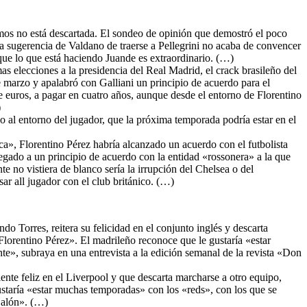
mos no está descartada. El sondeo de opinión que demostró el poco
 La sugerencia de Valdano de traerse a Pellegrini no acaba de convencer
que lo que está haciendo Juande es extraordinario. (…)
as elecciones a la presidencia del Real Madrid, el crack brasileño del
 marzo y apalabró con Galliani un principio de acuerdo para el
e euros, a pagar en cuatro años, aunque desde el entorno de Florentino
)
do al entorno del jugador, que la próxima temporada podría estar en el
ca», Florentino Pérez habría alcanzado un acuerdo con el futbolista
legado a un principio de acuerdo con la entidad «rossonera» a la que
e no vistiera de blanco sería la irrupción del Chelsea o del
ar all jugador con el club británico. (…)
do Torres, reitera su felicidad en el conjunto inglés y descarta
 Florentino Pérez». El madrileño reconoce que le gustaría «estar
», subraya en una entrevista a la edición semanal de la revista «Don
iente feliz en el Liverpool y que descarta marcharse a otro equipo,
ustaría «estar muchas temporadas» con los «reds», con los que se
Balón». (…)