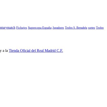
nturymatch
Fichajes
Supercopa España
Jugadores
Trofeo S. Bernabéu
sorteo
Trofeo
y a la
Tienda Oficial del Real Madrid C.F.