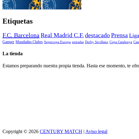
Etiquetas
F.C. Barcelona
Real Madrid C.F.
destacado
Prensa
Lig
Gamper
Mundialito Clubes
Supercopa Europa
entradas
Derby Sevillano
Copa Catalunya
Cat
La tienda
Estamos preparando nuestra propia tienda. Hasta ese momento, te ofre
Copyright © 2026
CENTURY MATCH
|
Aviso legal