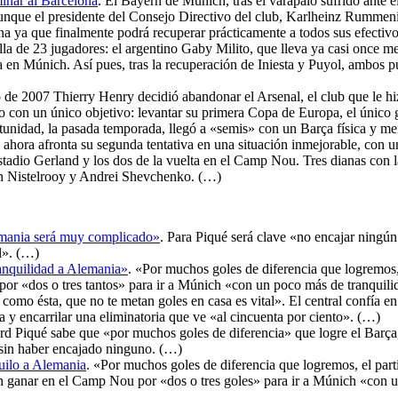
inar al Barcelona
. El Bayern de Múnich, tras el varapalo sufrido ante e
que el presidente del Consejo Directivo del club, Karlheinz Rummenig
na ya que finalmente podrá recuperar prácticamente a todos sus efectiv
la de 23 jugadores: el argentino Gaby Milito, que lleva ya casi once mese
a en Múnich. Así pues, tras la recuperación de Iniesta y Puyol, ambos p
de 2007 Thierry Henry decidió abandonar el Arsenal, el club que le hiz
o con un único objetivo: levantar su primera Copa de Europa, el único gr
unidad, la pasada temporada, llegó a «semis» con un Barça física y me
hora afronta su segunda tentativa en una situación inmejorable, con un 
 estadio Gerland y los dos de la vuelta en el Camp Nou. Tres dianas con 
van Nistelrooy y Andrei Shevchenko. (…)
lemania será muy complicado»
. Para Piqué será clave «no encajar ningún
al». (…)
ranquilidad a Alemania»
. «Por muchos goles de diferencia que logremos,
or «dos o tres tantos» para ir a Múnich «con un poco más de tranquilid
 como ésta, que no te metan goles en casa es vital». El central confía
da y encarrilar una eliminatoria que ve «al cincuenta por ciento». (…)
rd Piqué sabe que «por muchos goles de diferencia» que logre el Barça,
 sin haber encajado ninguno. (…)
quilo a Alemania
. «Por muchos goles de diferencia que logremos, el part
n ganar en el Camp Nou por «dos o tres goles» para ir a Múnich «con 