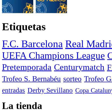
Etiquetas
F.C. Barcelona
Real Madri
UEFA Champions League
C
Pretemporada
Centurymatch
F
Trofeo S. Bernabéu
sorteo
Trofeo 
entradas
Derby Sevillano
Copa Catalun
La tienda