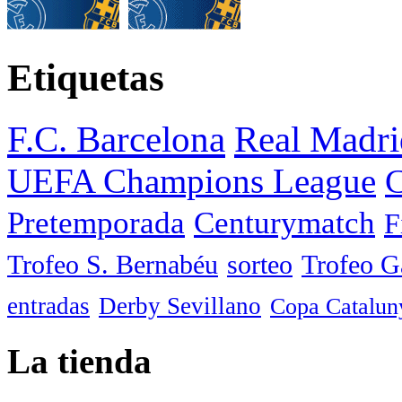
Etiquetas
F.C. Barcelona
Real Madri
UEFA Champions League
C
Pretemporada
Centurymatch
F
Trofeo S. Bernabéu
sorteo
Trofeo 
entradas
Derby Sevillano
Copa Catalun
La tienda