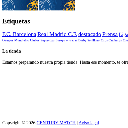
Etiquetas
F.C. Barcelona
Real Madrid C.F.
destacado
Prensa
Lig
Gamper
Mundialito Clubes
Supercopa Europa
entradas
Derby Sevillano
Copa Catalunya
Cat
La tienda
Estamos preparando nuestra propia tienda. Hasta ese momento, te ofre
Copyright © 2026
CENTURY MATCH
|
Aviso legal