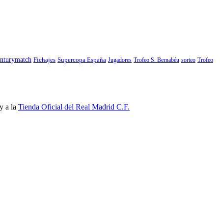
nturymatch
Fichajes
Supercopa España
Jugadores
Trofeo S. Bernabéu
sorteo
Trofeo
y a la
Tienda Oficial del Real Madrid C.F.