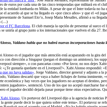
uertas del Barça a ‘Ibra’
. José María Mesalles, representante de Samuel 
nes de euros por cada una de las cinco temporadas que militará en el clu
 de la entidad lombarda en Milán. A pesar de que el Inter todavía no ha 
e el acuerdo al que se ha llegado es «por cinco años» y que el «el jug
epresentante de Samuel Eto’o, Josep Maria Mesalles, afirmó a su llegada 
ça (…)
á por el FC Barcelona
. El club maneja la opción de presentar al sueco el 
se uniría al grupo junto a los internacionales que vuelven el día 27. Ibr
Alonso, Valdano habla que no habrá nuevas incorporaciones hasta la
bi Alonso es el jugador que más atención está acaparando en la gira del 
ico con dirección a Singapur (juegan el domingo un amistoso), los suppo
iverpool siempre», o con pancartas como «Por favor, no nos dejes Xabi
: «¿Te gustaría quedarte en el Liverpool?». Xabi Alonso respondió: «Es 
ta que no haya salidas»
. Jorge Valdano, director general y adjunto a la
 modo, Valdano descartó que vaya a haber fichajes de forma inminente, 
rte económica y hay veces que los jugadores no aceptan el destino, pero
e entren jugadores», sentenció. Uno de los que no aceptó marcharse fue 
ro el jugador decidió dejarla pasar porque tiene otras expectativas. 
r Xabi Alonso
. Un portavoz del Liverpool dijo a la agencia de noticias 
la gente puede decir lo que quiera sobre este tema». El portavoz se ref
 en Bangkok por el acuerdo con el Madrid. «No ha habido ningún acuerd