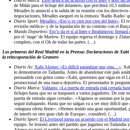
Diario Marca:
Etoo llega a un acuerdo con el Inter y abre las p
de Milán para el fichaje del delantero, que percibirá 10,5 millo
Mesalles lo anunció a la salida de su reunión con los directivos
negociaciones, Mesalles aseguró en la emisora ‘Radio Radio’ qu
Diario Sport:
Mesalles: «Eto’o es cien por cien del Inter»
. El r
revisión médica» y de la liquidación de su contrato con el Bar
Mundo Deportivo:
Eto’o da el sí al Inter e Ibrahimovic firmar
por el ‘stage’ de Marlow. El equipo regresa el domingo y Zlatan 
completo, con el Ok de todas las partes. (…)
Las primeras del Real Madrid en la Prensa: Declaraciones de Xabi 
la reincoporación de Granero
Diario As:
Xabi Alonso: «Es difícil garantizar que siga…»
. Xa
lo demostraron en Tailandia. Antes de abandonar este país asiát
persuadirle con gritos como «Xabi, queremos que sigas en el L
promocional de una marca deportiva. El presentador le preguntó
Diario Marca:
Valdano: «La puerta de entrada está cerrada has
fichajes hasta que no se traspasen a varios jugadores. De este
puerta de entrada sigue cerrada». «Algunos se asustan por la pa
seguir trabajando. Hasta que no salgan va a ser muy difícil qu
«ninguna oferta firme». «Hemos tenido una gran oportunidad, pe
de interés en otro gran club de Europa», consideró. (…)
Diario Sport:
El Liverpool niega un acuerdo con el Madrid po
equipo. Se lesionó antes del partido que jugamos en Tailandia y 
Alonso no jugó el partido disputado por el equipo el miércoles