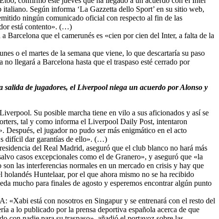
Etoo, confirmó este jueves que ha llegado a un acuerdo con el Inter
b italiano. Según informa ‘La Gazzetta dello Sport’ en su sitio web,
emitido ningún comunicado oficial con respecto al fin de las
ador está contento». (…)
a Barcelona que el camerunés es «cien por cien del Inter, a falta de la
lunes o el martes de la semana que viene, lo que descartaría su paso
a no llegará a Barcelona hasta que el traspaso esté cerrado por
 salida de jugadores, el Liverpool niega un acuerdo por Alonso y
Liverpool. Su posible marcha tiene en vilo a sus aficionados y así se
rters, tal y como informa el Liverpool Daily Post, intentaron
». Después, el jugador no pudo ser más enigmático en el acto
difícil dar garantías de ello». (…)
 presidencia del Real Madrid, aseguró que el club blanco no hará más
«salvo casos excepcionales como el de Granero», y aseguró que «la
 son las interferencias normales en un mercado en crisis y hay que
el holandés Huntelaar, por el que ahora mismo no se ha recibido
Queda mucho para finales de agosto y esperemos encontrar algún punto
PA: «Xabi está con nosotros en Singapur y se entrenará con el resto del
ería a lo publicado por la prensa deportiva española acerca de que
o con nadie para su traspaso», añadió el portavoz sobre las