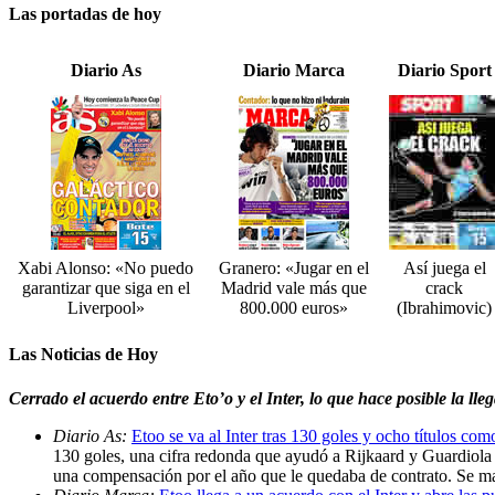
Las portadas de hoy
Diario As
Diario Marca
Diario Sport
Xabi Alonso: «No puedo
Granero: «Jugar en el
Así juega el
garantizar que siga en el
Madrid vale más que
crack
Liverpool»
800.000 euros»
(Ibrahimovic)
Las Noticias de Hoy
Cerrado el acuerdo entre Eto’o y el Inter, lo que hace posible la l
Diario As:
Etoo se va al Inter tras 130 goles y ocho títulos co
130 goles, una cifra redonda que ayudó a Rijkaard y Guardiola a 
una compensación por el año que le quedaba de contrato. Se 