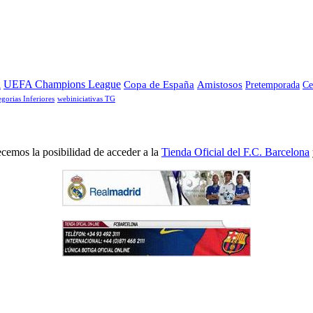
a
UEFA Champions League
Copa de España
Amistosos
Pretemporada
Ce
egorias Inferiores
webiniciativas TG
cemos la posibilidad de acceder a la
Tienda Oficial del F.C. Barcelona