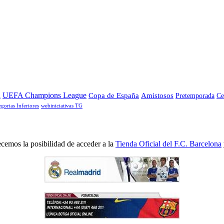
a
UEFA Champions League
Copa de España
Amistosos
Pretemporada
Ce
egorias Inferiores
webiniciativas TG
cemos la posibilidad de acceder a la
Tienda Oficial del F.C. Barcelona