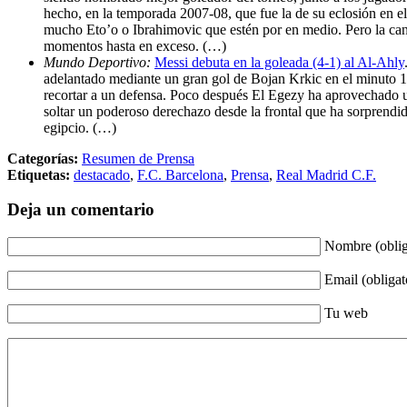
hecho, en la temporada 2007-08, que fue la de su eclosión en e
mucho Eto’o o Ibrahimovic que estén por en medio. Pero la cant
momentos hasta en exceso. (…)
Mundo Deportivo:
Messi debuta en la goleada (4-1) al Al-Ahly
adelantado mediante un gran gol de Bojan Krkic en el minuto 
recortar a un defensa. Poco después El Egezy ha aprovechado un
soltar un poderoso derechazo desde la frontal que ha sorprendi
egipcio. (…)
Categorías:
Resumen de Prensa
Etiquetas:
destacado
,
F.C. Barcelona
,
Prensa
,
Real Madrid C.F.
Deja un comentario
Nombre (oblig
Email (obligat
Tu web