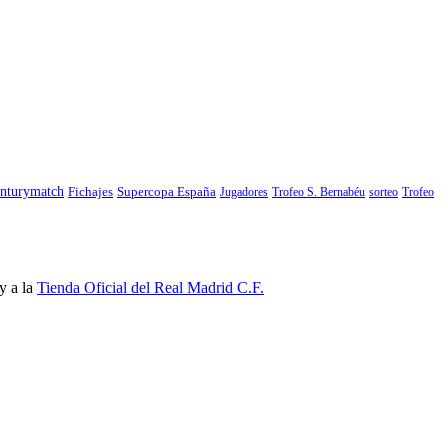
nturymatch
Fichajes
Supercopa España
Jugadores
Trofeo S. Bernabéu
sorteo
Trofeo
y a la
Tienda Oficial del Real Madrid C.F.