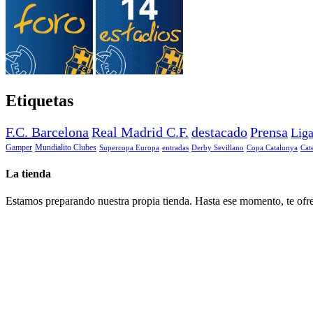
Etiquetas
F.C. Barcelona
Real Madrid C.F.
destacado
Prensa
Lig
Gamper
Mundialito Clubes
Supercopa Europa
entradas
Derby Sevillano
Copa Catalunya
Cat
La tienda
Estamos preparando nuestra propia tienda. Hasta ese momento, te ofre