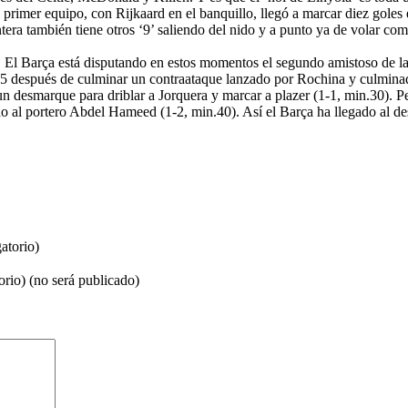
l primer equipo, con Rijkaard en el banquillo, llegó a marcar diez gole
era también tiene otros ‘9’ saliendo del nido y a punto ya de volar co
. El Barça está disputando en estos momentos el segundo amistoso de la
15 después de culminar un contraataque lanzado por Rochina y culmina
 desmarque para driblar a Jorquera y marcar a plazer (1-1, min.30). P
do al portero Abdel Hameed (1-2, min.40). Así el Barça ha llegado al de
atorio)
orio) (no será publicado)