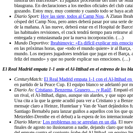
historia del Barcelona». El jugador procedente del Inter de Milá
blaugrana. En declaraciones a los medios oficiales del club ca
gozando. Estoy muy, muy contento y cuando todo se haya acab
Diario Sport:
Hoy las siete, todos al Camp Nou
. A Zlatan Ibra
césped del Camp Nou, pero antes deberá pasar por una serie de 
de la mañana. A las nueve, deberá estar en el Hospital de Barce
las habituales revisiones, el crack tendrá tiempo para retirarse 
entregada y entusiasmada por la nueva incorporación. (…)
Mundo Deportivo:
Ibrahimovic: «Es difícil explicar mis emoci
en las próximas horas, que «todo el mundo quiere» ir al Barça,
mundo. Los mejores jugadores tendrían que jugar en el Barça, a
feliz del mundo» y que no puede explicar sus emociones. (…)
El Real Madrid empata 1-1 ante el Al-Ittihad en el estreno de los b
CenturyMatch:
El Real Madrid empata 1-1 con el Al-Ittihad en e
en partido de la Peace Cup. El equipo blanco se adelantó por m
Diario As:
Cristiano, Benzema, Granero… ¡y Raúl!
. Empató el
un rival, el Al-Ittihad, digno, aunque sin alardes, y que supo ap
Una cita a la que la gente acudió para ver a Cristiano y a Ben
mensaje claro a Heinze, Huntelaar y Van de Vaart dejándolos fu
Santiago Bernabéu para lanzar guiños a aquellos con los que qui
Metzelder-Drenthe en el debut) a la espera de los internacional
Diario Marca:
Los problemas no se arreglan en un día
. El nue
finales de agosto no ilusionaron a nadie, dejando claro que toda
del empate contra el conjunto árabe del Al Ittihad, un equipo li