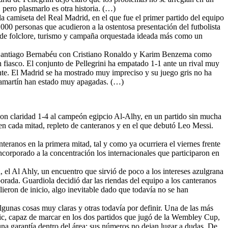
, pero plasmarlo es otra historia. (…)
a camiseta del Real Madrid, en el que fue el primer partido del equipo
.000 personas que acudieron a la ostentosa presentación del futbolista
a de folclore, turismo y campaña orquestada ideada más como un
l Santiago Bernabéu con Cristiano Ronaldo y Karim Benzema como
 un fiasco. El conjunto de Pellegrini ha empatado 1-1 ante un rival muy
ante. El Madrid se ha mostrado muy impreciso y su juego gris no ha
Chamartín han estado muy apagadas. (…)
on claridad 1-4 al campeón egipcio Al-Alhy, en un partido sin mucha
 en cada mitad, repleto de canteranos y en el que debutó Leo Messi.
nteranos en la primera mitad, tal y como ya ocurriera el viernes frente
incorporado a la concentración los internacionales que participaron en
, el Al Ahly, un encuentro que sirvió de poco a los intereses azulgrana
porada. Guardiola decidió dar las riendas del equipo a los canteranos
lieron de inicio, algo inevitable dado que todavía no se han
gunas cosas muy claras y otras todavía por definir. Una de las más
ric, capaz de marcar en los dos partidos que jugó de la Wembley Cup,
una garantía dentro del área: sus números no dejan lugar a dudas. De