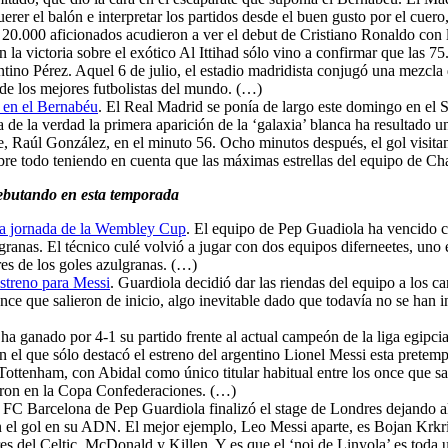
querer el balón e interpretar los partidos desde el buen gusto por el cuero
 20.000 aficionados acudieron a ver el debut de Cristiano Ronaldo con l
la victoria sobre el exótico Al Ittihad sólo vino a confirmar que las 75
ntino Pérez. Aquel 6 de julio, el estadio madridista conjugó una mezcl
o de los mejores futbolistas del mundo. (…)
o en el Bernabéu
. El Real Madrid se ponía de largo este domingo en e
ora de la verdad la primera aparición de la ‘galaxia’ blanca ha resultado
pre, Raúl González, en el minuto 56. Ocho minutos después, el gol visit
sobre todo teniendo en cuenta que las máximas estrellas del equipo de 
debutando en esta temporada
da jornada de la Wembley Cup
. El equipo de Pep Guadiola ha vencido c
lgranas. El técnico culé volvió a jugar con dos equipos diferneetes, uno
res de los goles azulgranas. (…)
estreno para Messi
. Guardiola decidió dar las riendas del equipo a los ca
nce que salieron de inicio, algo inevitable dado que todavía no se han 
 ha ganado por 4-1 su partido frente al actual campeón de la liga egipcia
en el que sólo destacó el estreno del argentino Lionel Messi esta pretem
l Tottenham, con Abidal como único titular habitual entre los once que sa
paron en la Copa Confederaciones. (…)
l FC Barcelona de Pep Guardiola finalizó el stage de Londres dejando al
en el gol en su ADN. El mejor ejemplo, Leo Messi aparte, es Bojan Krk
s del Celtic, McDonald y Killen. Y es que el ‘noi de Linyola’ es toda 