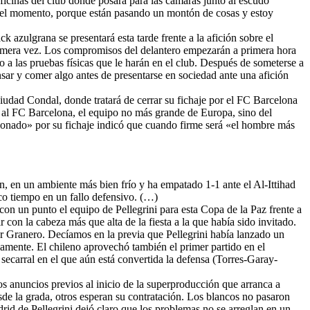
 oficinas del club donde posará para las cámaras junto al escudo
ta el momento, porque están pasando un montón de cosas y estoy
 azulgrana se presentará esta tarde frente a la afición sobre el
primera vez. Los compromisos del delantero empezarán a primera hora
 a las pruebas físicas que le harán en el club. Después de someterse a
cansar y comer algo antes de presentarse en sociedad ante una afición
Ciudad Condal, donde tratará de cerrar su fichaje por el FC Barcelona
r al FC Barcelona, el equipo no más grande de Europa, sino del
sionado» por su fichaje indicó que cuando firme será «el hombre más
ón, en un ambiente más bien frío y ha empatado 1-1 ante el Al-Ittihad
co tiempo en un fallo defensivo. (…)
n un punto el equipo de Pellegrini para esta Copa de la Paz frente a
r con la cabeza más que alta de la fiesta a la que había sido invitado.
ar Granero. Decíamos en la previa que Pellegrini había lanzado un
iamente. El chileno aprovechó también el primer partido en el
secarral en el que aún está convertida la defensa (Torres-Garay-
s anuncios previos al inicio de la superproducción que arranca a
esde la grada, otros esperan su contratación. Los blancos no pasaron
drid de Pellegrini dejó claro que los problemas no se arreglan en un