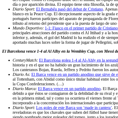
día o por aparición divina. El equipo tiene otra filosofía, la de 
Diario Sport:
El Bernabéu pasó del debut de Cristiano
. Apenas
blanco en la Peace Cup. El decepcionante aspecto de la grada en 
portugués fueron partícipes del aparato de propaganda de Flore
tributo al retorno del presidente que a la puesta de largo de un
Mundo Deportivo:
1-1: Fiasco en el primer partido de Cristian
principales atracciones del partido contra el Al Ittihad y a la h
inferior y, además, el gol del Madrid lo ha realizdo el de siem
aportado muchas luces sobre la forma de jugar de Pellegrini, 
El Barcelona vence 1-4 al Al Alhy en la Wembley Cup, con Messi 
CenturyMatch:
El Barcelona golea 1-4 al Al-Ahly en la segun
historia y en el que no ha habido un gran lucimiento de los azu
Los canteranos Bojan, Rueda, Jeffren y Pedrito fueron los auto
Diario As:
El Barça vence en un partido anodino que sirve de 
al Tottenham, con Abidal como único titular habitual entre los o
la Copa Confederaciones. (…)
Diario Marca:
El Barça vence en un partido anodino
. El Barça
debido a que éstos se contagiaron de la debilidad de su rival y 
en la primera mitad, tal y como ya ocurriera el viernes frente a
incorporado a la concentración los internacionales que partici
Diario Sport:
Los goles de este Barça son ‘made in cantera’
. E
reveladoras es que los chavales que suben del fútbol base tien
siendo nombrado mejor goleador del torneo, junto a los jugadore