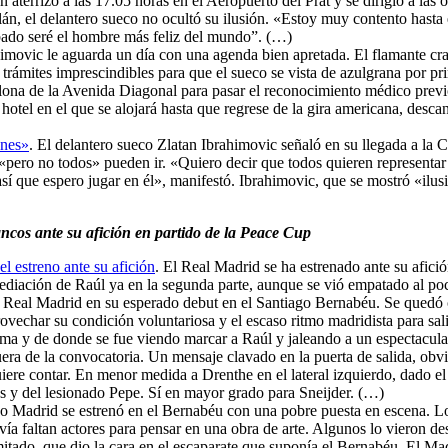
n aterrizó a las 17.05 horas en el Aeropuerto del Prat y se dirigió a las
talán, el delantero sueco no ocultó su ilusión. «Estoy muy contento has
ado seré el hombre más feliz del mundo”. (…)
himovic le aguarda un día con una agenda bien apretada. El flamante crack
trámites imprescindibles para que el sueco se vista de azulgrana por 
lona de la Avenida Diagonal para pasar el reconocimiento médico previo
al hotel en el que se alojará hasta que regrese de la gira americana, des
ones»
. El delantero sueco Zlatan Ibrahimovic señaló en su llegada a la 
 «pero no todos» pueden ir. «Quiero decir que todos quieren representa
sí que espero jugar en él», manifestó. Ibrahimovic, que se mostró «ilu
lancos ante su afición en partido de la Peace Cup
l estreno ante su afición
. El Real Madrid se ha estrenado ante su afici
ediación de Raúl ya en la segunda parte, aunque se vió empatado al po
 Real Madrid en su esperado debut en el Santiago Bernabéu. Se quedó co
rovechar su condición voluntariosa y el escaso ritmo madridista para sali
zema y de donde se fue viendo marcar a Raúl y jaleando a un espectacul
era de la convocatoria. Un mensaje clavado en la puerta de salida, obv
ere contar. En menor medida a Drenthe en el lateral izquierdo, dado el 
es y del lesionado Pepe. Sí en mayor grado para Sneijder. (…)
vo Madrid se estrenó en el Bernabéu con una pobre puesta en escena. Lo
vía faltan actores para pensar en una obra de arte. Algunos lo vieron d
mitado, que dio la cara en el escaparate que suponía el Bernabéu. El Ma