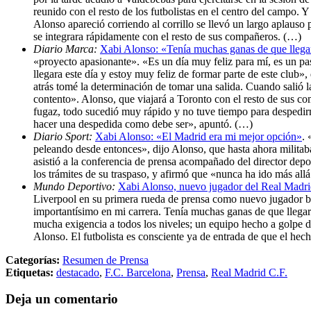
reunido con el resto de los futbolistas en el centro del campo. 
Alonso apareció corriendo al corrillo se llevó un largo aplauso
se integrara rápidamente con el resto de sus compañeros. (…)
Diario Marca:
Xabi Alonso: «Tenía muchas ganas de que llegar
«proyecto apasionante». «Es un día muy feliz para mí, es un pa
llegara este día y estoy muy feliz de formar parte de este club»
atrás tomé la determinación de tomar una salida. Cuando salió la
contento». Alonso, que viajará a Toronto con el resto de sus c
fugaz, todo sucedió muy rápido y no tuve tiempo para despedir
hacer una despedida como debe ser», apuntó. (…)
Diario Sport:
Xabi Alonso: «El Madrid era mi mejor opción»
. 
peleando desde entonces», dijo Alonso, que hasta ahora militaba 
asistió a la conferencia de prensa acompañado del director dep
los trámites de su traspaso, y afirmó que «nunca ha ido más allá
Mundo Deportivo:
Xabi Alonso, nuevo jugador del Real Madri
Liverpool en su primera rueda de prensa como nuevo jugador bl
importantísimo en mi carrera. Tenía muchas ganas de que llegara
mucha exigencia a todos los niveles; un equipo hecho a golpe de
Alonso. El futbolista es consciente ya de entrada de que el hec
Categorías:
Resumen de Prensa
Etiquetas:
destacado
,
F.C. Barcelona
,
Prensa
,
Real Madrid C.F.
Deja un comentario