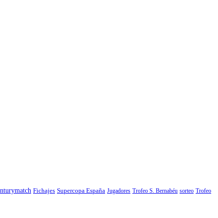
nturymatch
Fichajes
Supercopa España
Jugadores
Trofeo S. Bernabéu
sorteo
Trofeo