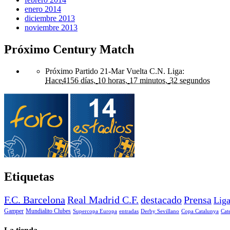
enero 2014
diciembre 2013
noviembre 2013
Próximo Century Match
Próximo Partido 21-Mar Vuelta C.N. Liga
:
Hace
4156 días,
10 horas,
17 minutos,
32 segundos
Etiquetas
F.C. Barcelona
Real Madrid C.F.
destacado
Prensa
Lig
Gamper
Mundialito Clubes
Supercopa Europa
entradas
Derby Sevillano
Copa Catalunya
Cat