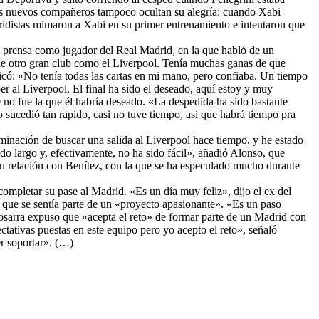
a, sus nuevos compañeros tampoco ocultan su alegría: cuando Xabi
adridistas mimaron a Xabi en su primer entrenamiento e intentaron que
e prensa como jugador del Real Madrid, en la que habló de un
 de otro gran club como el Liverpool. Tenía muchas ganas de que
plicó: «No tenía todas las cartas en mi mano, pero confiaba. Un tiempo
er al Liverpool. El final ha sido el deseado, aquí estoy y muy
no fue la que él habría deseado. «La despedida ha sido bastante
ucedió tan rapido, casi no tuve tiempo, asi que habrá tiempo pra
erminación de buscar una salida al Liverpool hace tiempo, y he estado
ido largo y, efectivamente, no ha sido fácil», añadió Alonso, que
 su relación con Benítez, con la que se ha especulado mucho durante
completar su pase al Madrid. «Es un día muy feliz», dijo el ex del
que se sentía parte de un «proyecto apasionante». «Es un paso
olosarra expuso que «acepta el reto» de formar parte de un Madrid con
tativas puestas en este equipo pero yo acepto el reto», señaló
er soportar». (…)