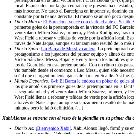
pretemporada en la fácil victoria del FC Barcelona (0-4), que pre
local. Espoleados por la gran entrada que presentaba el estadio,
más inocente. No tardó el Barcelona en imponer su dominio en e
constante por la banda derecha. Él mismo se animó poco después
Diario Marca:
El Barcelona vence con claridad ante el Seattle
primeros goles de la pretemporada en la victoria del FC Barcelo
venezolano Jeffren Suárez, primero, y Pedro Rodríguez, tras un 
West Field a rebosar y teñidas de verde por la afición local. Es
través de Nate Jaqua, aunque su lanzamiento resultó de lo más 
Diario Sport:
Un Barça de Messi y cantera
. La pretemporada av
protagonismo a los jugadores del primer equipo y alineó de entr
Víctor Sánchez; Messi, Bojan y Henry fueron los hombres que sa
los de Guardiola en esta pretemporada. Con un ritmo más pausa
vio también desde el comienzo a Leo Messi, quien sólo necesitó 
señal que el argentino tenía ganas de liarla en Seattle. Así fue. 
Mundo Deportivo:
0-4: El Barça le endosa un póker de goles a
los que anotó sus primeros goles de la pretemporada en la fácil 
la segunda mitad y el venezolano Jeffren Suárez, primero, y Pe
West Field llenas a rebosar y teñidas de verde por la afición loc
a través de Nate Jaqua, aunque su lanzamiento resultó de lo má
minutos pero le faltó definición. (…)
Xabi Alonso se entrena con el resto de la plantilla en su primer dí
Diario As:
¡Bienvenido Xabi!
. Xabi Alonso llegó, firmó y se e
por la tarde acudió a Valdebebas para ejercitarse en la sesión d