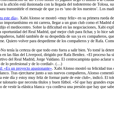
Y si la afición está ilusionada con la llegada del todoterreno de Tolos
 para transmitirle el mensaje de que ya es ‘uno de los nuestros’. Los m
a este día»
. Xabi Alonso se mostró «muy feliz» en su primera rueda d
so importantísimo en mi carrera, llegar a un gran club como el Madrid
, dijo el mediocentro. Sobre la dificultad en las negociaciones, Xabi ex
 oportunidad del Real Madrid, qué mejor club para fichar, y lo hice sab
ompañeros, habló también de su despedida de sus ya ex compañeros, que 
me. Quiero volver para despedirme de los compañeros y de Rafa. Como s
«No tenía la certeza de que todo esto fuera a salir bien. Yo tomé la det
en las filas del Liverpool, dirigido por Rafa Benítez. «El proceso ha s
ortivo del Real Madrid, Jorge Valdano. El centrocampista quiso aclarar
 de lo profesional y de lo cordial». (…)
d: «Es un proyecto apasionante»
. Xabi Alonso mostró su felicidad tras 
anco. Tras ejercitarse junto a sus nuevos compañeros, Alonso comentó 
 este día y estoy muy feliz de formar parte de este club», indicó. El t
 talonario que necesita títulos y buen fútbol. «Sé que hay grandes expec
ho de vestir la elástica blanca «ya conlleva una presión que hay que sab