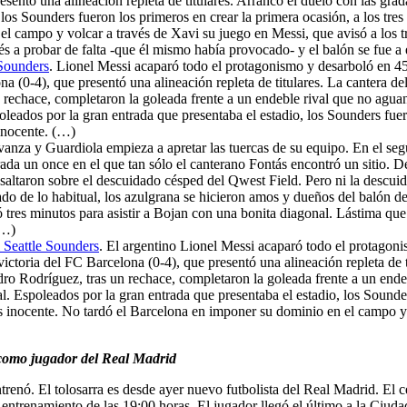
sentó una alineación repleta de titulares. Arrancó el duelo con las grada
 los Sounders fueron los primeros en crear la primera ocasión, a los tre
l campo y volcar a través de Xavi su juego en Messi, que avisó a los tr
 a probar de falta -que él mismo había provocado- y el balón se fue a 
 Sounders
. Lionel Messi acaparó todo el protagonismo y desarboló en 45 
na (0-4), que presentó una alineación repleta de titulares. La cantera d
rechace, completaron la goleada frente a un endeble rival que no aguant
poleados por la gran entrada que presentaba el estadio, los Sounders fuer
inocente. (…)
anza y Guardiola empieza a apretar las tuercas de su equipo. En el segu
ada un once en el que tan sólo el canterano Fontás encontró un sitio. D
ltaron sobre el descuidado césped del Qwest Field. Pero ni la descuida
do de lo habitual, los azulgrana se hicieron amos y dueños del balón d
tres minutos para asistir a Bojan con una bonita diagonal. Lástima que 
(…)
l Seattle Sounders
. El argentino Lionel Messi acaparó todo el protagon
victoria del FC Barcelona (0-4), que presentó una alineación repleta de 
dro Rodríguez, tras un rechace, completaron la goleada frente a un ende
al. Espoleados por la gran entrada que presentaba el estadio, los Sounde
s inocente. No tardó el Barcelona en imponer su dominio en el campo y v
a como jugador del Real Madrid
ntrenó. El tolosarra es desde ayer nuevo futbolista del Real Madrid. El 
e entrenamiento de las 19:00 horas. El jugador llegó el último a la Ciud