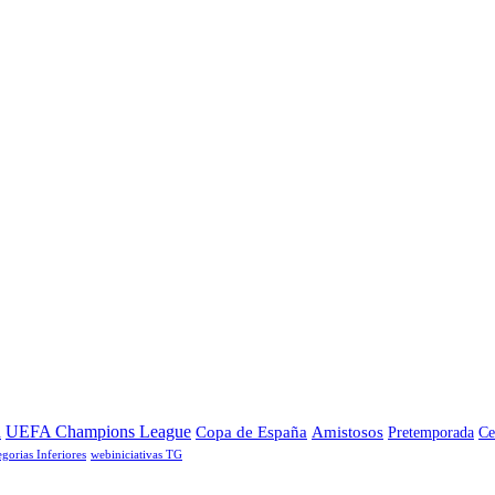
a
UEFA Champions League
Copa de España
Amistosos
Pretemporada
Ce
egorias Inferiores
webiniciativas TG