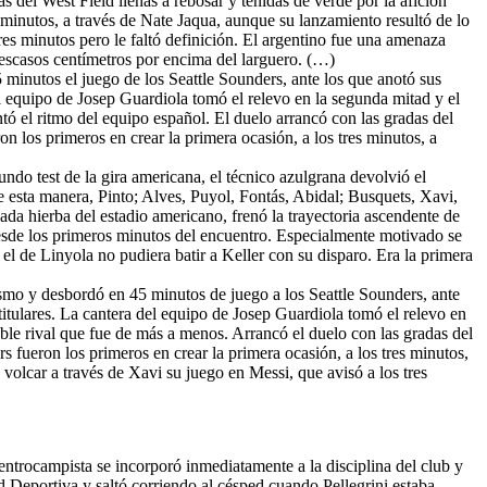
s del West Field llenas a rebosar y teñidas de verde por la afición
s minutos, a través de Nate Jaqua, aunque su lanzamiento resultó de lo
es minutos pero le faltó definición. El argentino fue una amenaza
escasos centímetros por encima del larguero. (…)
minutos el juego de los Seattle Sounders, ante los que anotó sus
el equipo de Josep Guardiola tomó el relevo en la segunda mitad y el
ó el ritmo del equipo español. El duelo arrancó con las gradas del
on los primeros en crear la primera ocasión, a los tres minutos, a
ndo test de la gira americana, el técnico azulgrana devolvió el
e esta manera, Pinto; Alves, Puyol, Fontás, Abidal; Busquets, Xavi,
da hierba del estadio americano, frenó la trayectoria ascendente de
esde los primeros minutos del encuentro. Especialmente motivado se
el de Linyola no pudiera batir a Keller con su disparo. Era la primera
ismo y desbordó en 45 minutos de juego a los Seattle Sounders, ante
titulares. La cantera del equipo de Josep Guardiola tomó el relevo en
ble rival que fue de más a menos. Arrancó el duelo con las gradas del
rs fueron los primeros en crear la primera ocasión, a los tres minutos,
olcar a través de Xavi su juego en Messi, que avisó a los tres
centrocampista se incorporó inmediatamente a la disciplina del club y
ad Deportiva y saltó corriendo al césped cuando Pellegrini estaba