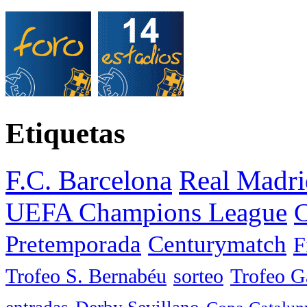
Etiquetas
F.C. Barcelona
Real Madri
UEFA Champions League
C
Pretemporada
Centurymatch
F
Trofeo S. Bernabéu
sorteo
Trofeo 