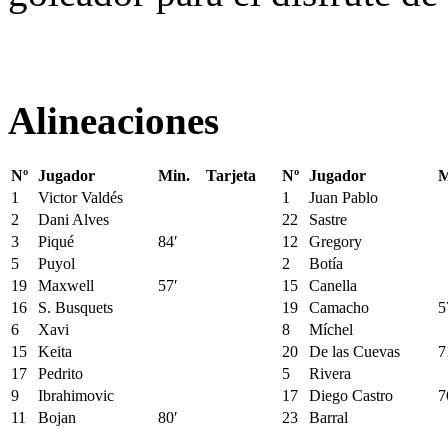
Alineaciones
Nº
Jugador
Min.
Tarjeta
Nº
Jugador
M
1
Victor Valdés
1
Juan Pablo
2
Dani Alves
22
Sastre
3
Piqué
84′
12
Gregory
5
Puyol
2
Botía
19
Maxwell
57′
15
Canella
16
S. Busquets
19
Camacho
5
6
Xavi
8
Míchel
15
Keita
20
De las Cuevas
7
17
Pedrito
5
Rivera
9
Ibrahimovic
17
Diego Castro
7
11
Bojan
80′
23
Barral