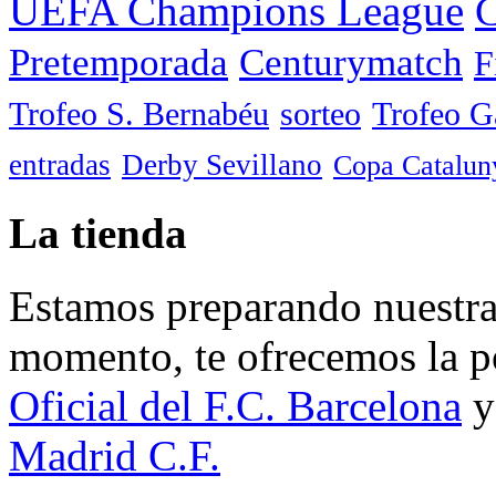
UEFA Champions League
C
Pretemporada
Centurymatch
F
Trofeo S. Bernabéu
sorteo
Trofeo 
entradas
Derby Sevillano
Copa Catalun
La tienda
Estamos preparando nuestra 
momento, te ofrecemos la po
Oficial del F.C. Barcelona
y
Madrid C.F.