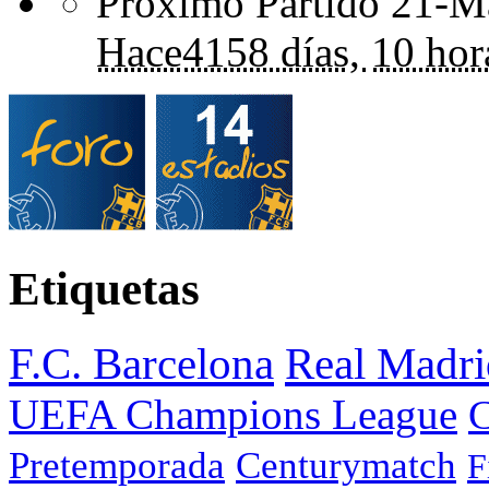
Próximo Partido 21-Ma
Hace
4158 días,
10 hor
Etiquetas
F.C. Barcelona
Real Madri
UEFA Champions League
C
Pretemporada
Centurymatch
F