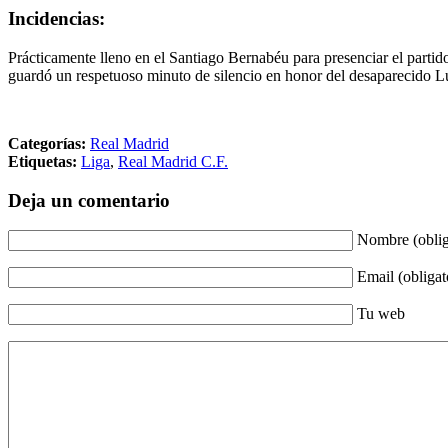
Incidencias:
Prácticamente lleno en el Santiago Bernabéu para presenciar el partido
guardó un respetuoso minuto de silencio en honor del desaparecido Lu
Categorías:
Real Madrid
Etiquetas:
Liga
,
Real Madrid C.F.
Deja un comentario
Nombre (oblig
Email (obligat
Tu web