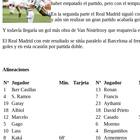
haber empatado el partido, pero con el tempra
En la segunda parte el Real Madrid siguió co
y aún sin realizar un gran partido acabaría g
Y todavía llegaría un gol más obra de Van Nistelrooy que reaparecía 
El Real Madrid con este resultado se sitúa paralelo al Barcelona al fren
goles y en esta ocasión por partida doble.
Alineaciones
Nº
Jugador
Min.
Tarjeta
Nº
Jugador
1
Iker Casillas
13
Renan
4
S. Ramos
7
Francis
19
Garay
23
Aythami
18
Albiol
18
David Prieto
12
Marcelo
22
Casado
5
Gago
6
Moreno
10
Lass
4
Bergantiños
8
Kaká
68′
16
Armenteros