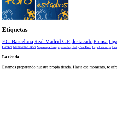
Etiquetas
F.C. Barcelona
Real Madrid C.F.
destacado
Prensa
Lig
Gamper
Mundialito Clubes
Supercopa Europa
entradas
Derby Sevillano
Copa Catalunya
Cat
La tienda
Estamos preparando nuestra propia tienda. Hasta ese momento, te ofre