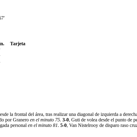
67′
n.
Tarjeta
′
′
′
esde la frontal del área, tras realizar una diagonal de izquierda a dere
ado por Granero
en el minuto 75
.
3-0
, Guti de volea desde el punto de p
ugada personal
en el minuto 81
.
5-0
, Van Nistelrooy de disparo raso cru