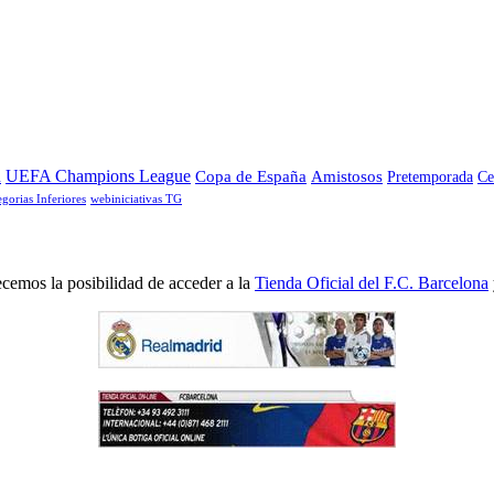
a
UEFA Champions League
Copa de España
Amistosos
Pretemporada
Ce
egorias Inferiores
webiniciativas TG
cemos la posibilidad de acceder a la
Tienda Oficial del F.C. Barcelona