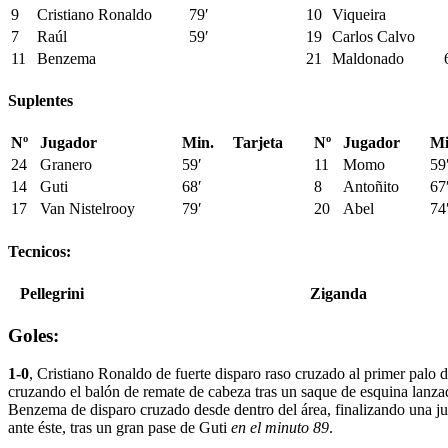
9
Cristiano Ronaldo
79′
10
Viqueira
7
Raúl
59′
19
Carlos Calvo
11
Benzema
21
Maldonado
Suplentes
Nº
Jugador
Min.
Tarjeta
Nº
Jugador
Mi
24
Granero
59′
11
Momo
59
14
Guti
68′
8
Antoñito
67
17
Van Nistelrooy
79′
20
Abel
74
Tecnicos:
Pellegrini
Ziganda
Goles:
1-0
, Cristiano Ronaldo de fuerte disparo raso cruzado al primer palo d
cruzando el balón de remate de cabeza tras un saque de esquina lanz
Benzema de disparo cruzado desde dentro del área, finalizando una j
ante éste, tras un gran pase de Guti
en el minuto 89
.