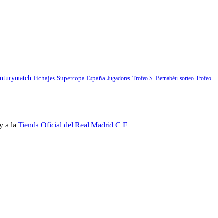
nturymatch
Fichajes
Supercopa España
Jugadores
Trofeo S. Bernabéu
sorteo
Trofeo
y a la
Tienda Oficial del Real Madrid C.F.