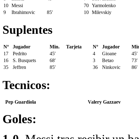
10
Messi
70
Yarmolenko
9
Ibrahimovic
85′
10
Milevskiy
Suplentes
Nº
Jugador
Min.
Tarjeta
Nº
Jugador
Min
17
Pedrito
45′
4
Gioane
45′
16
S. Busquets
68′
3
Betao
73′
35
Jeffren
85′
36
Ninkovic
86′
Tecnicos:
Pep Guardiola
Valery Gazzaev
Goles:
1-0
, Messi tras recibir un ba