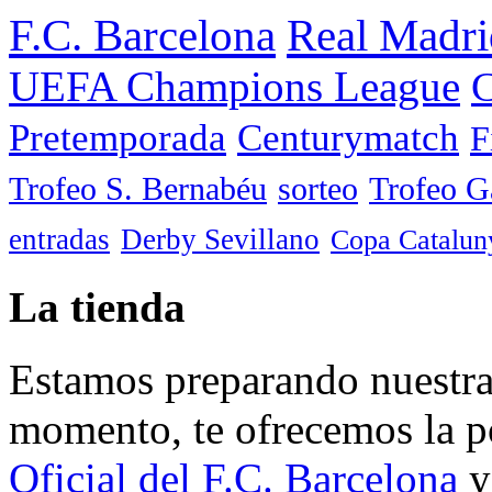
F.C. Barcelona
Real Madri
UEFA Champions League
C
Pretemporada
Centurymatch
F
Trofeo S. Bernabéu
sorteo
Trofeo 
entradas
Derby Sevillano
Copa Catalun
La tienda
Estamos preparando nuestra 
momento, te ofrecemos la po
Oficial del F.C. Barcelona
y