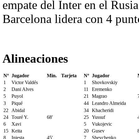
empate del Inter en el Rusia
Barcelona lidera con 4 punt
Alineaciones
Nº
Jugador
Min.
Tarjeta
Nº
Jugador
1
Victor Valdés
1
Shovkovskiy
2
Dani Alves
11
Eremenko
5
Puyol
21
Magrao
3
Piqué
44
Leandro Almeida
22
Abidal
34
Khacheridi
24
Touré Y.
68′
25
Yussuf
6
Xavi
5
Vukojevic
15
Keita
20
Gusev
8
Iniesta
45′
7
Shevchenko