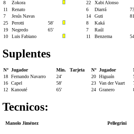
8
Zokora
22
Xabi Alonso
11
Renato
6
Diarrá
73
7
Jesús Navas
14
Guti
81
25
Perotti
58′
8
Kaká
19
Negredo
65′
7
Raúl
10
Luis Fabiano
11
Benzema
54
Suplentes
Nº
Jugador
Min.
Tarjeta
Nº
Jugador
18
Fernando Navarro
24′
20
Higuaín
16
Capel
58′
23
Van der Vaart
12
Kanouté
65′
24
Granero
Tecnicos:
Manolo Jiménez
Pellegrini