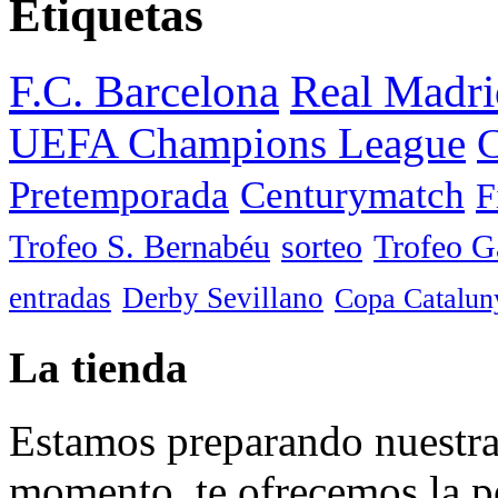
Etiquetas
F.C. Barcelona
Real Madri
UEFA Champions League
C
Pretemporada
Centurymatch
F
Trofeo S. Bernabéu
sorteo
Trofeo 
entradas
Derby Sevillano
Copa Catalun
La tienda
Estamos preparando nuestra 
momento, te ofrecemos la po