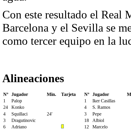
Con este resultado el Real 
Barcelona y el Sevilla se me
como tercer equipo en la lu
Alineaciones
Nº
Jugador
Min.
Tarjeta
Nº
Jugador
M
1
Palop
1
Iker Casillas
24
Konko
4
S. Ramos
4
Squillaci
24′
3
Pepe
3
Dragutinovic
18
Albiol
6
Adriano
12
Marcelo