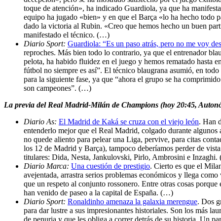
toque de atención», ha indicado Guardiola, ya que ha manifestad
equipo ha jugado «bien» y en que el Barça «lo ha hecho todo pa
dado la victoria al Rubin. «Creo que hemos hecho un buen part
manifestado el técnico. (…)
Diario Sport:
Guardiola: “Es un paso atrás, pero no me voy de
reproches. Más bien todo lo contrario, ya que el entrenador bl
pelota, ha habido fluidez en el juego y hemos rematado hasta en t
fútbol no siempre es así”. El técnico blaugrana asumió, en todo c
para la siguiente fase, ya que “ahora el grupo se ha comprimido
son campeones”. (…)
La previa del Real Madrid-Milán de Champions (hoy 20:45, Auton
Diario As:
El Madrid de Kaká se cruza con el viejo león
. Han d
entenderlo mejor que el Real Madrid, colgado durante algunos a
no quede aliento para pelear una Liga, pervive, para citas conta
los 12 de Madrid y Barça), tampoco deberíamos perder de vista
titulares: Dida, Nesta, Jankulovski, Pirlo, Ambrosini e Inzaghi.
Diario Marca:
Una cuestión de prestigio
. Cierto es que el Mila
avejentada, arrastra serios problemas económicos y llega como v
que un respeto al conjunto rossonero. Entre otras cosas porque
han venido de paseo a la capital de España. (…)
Diario Sport:
Ronaldinho amenaza la galaxia merengue
. Dos g
para dar lustre a sus impresionantes historiales. Son los más l
de penuria y que les obliga a correr detrás de su historia. Un p