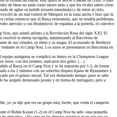
in la fortuna necesaria. Hay quien se atreve a hablar de crisis, o mini
 fluidez de ideas no anda como meses atrás y que los rivales saben cómo
ado de agitar su tasbith (rosario musulmán) y de mirar al cielo,
aprovechó de un mal control de Márquez en la zona ancha e hizo que la
hos creían entonces que el Barça remontaría, que no tendría problemas.
dro atrevido y con Ibrahimovic de espaldas a la portería, el colectivo
p Nou, que asistió atónito a la Revolución Rusa del siglo XXI. El
in resolvió la eterna incógnita, minimizando al Barcelona de
arte de sus virtudes, su ritmo y su magia. El acorazado de Berdiyev
do visitante en el Camp Nou. Los rusos se presentaron en Barcelona en
El equipo azulgrana se complicó su futuro en la Champions League
los rusos, con dos remates, marcaron dos goles. (…)
ndido al Barça en el Camp Nou y se ha impuesto por 1-2, de forma
ntado a los 2 minutos con un soberbio disparo lejano de Ryazantsev y
cado por el golazo inicial. Tal vez demasiado tiempo, pues se sabe
lle ha surgido demasiado pronto y en forma de zurriagazo, pero a
able, yo ya dije que era un grupo muy fuerte, que venía el campeón
ta ante el Rubin Kazan (1-2) en el Camp Nou ha sido «una pequeña
 de atención». «No creo en las derrotas positivas ni en que sea un