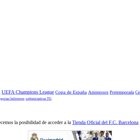
a
UEFA Champions League
Copa de España
Amistosos
Pretemporada
Ce
egorias Inferiores
webiniciativas TG
cemos la posibilidad de acceder a la
Tienda Oficial del F.C. Barcelona