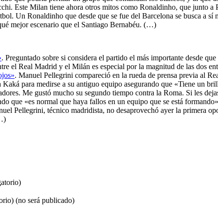
chi. Este Milan tiene ahora otros mitos como Ronaldinho, que junto a P
tbol. Un Ronaldinho que desde que se fue del Barcelona se busca a sí m
y qué mejor escenario que el Santiago Bernabéu. (…)
»
. Preguntado sobre si considera el partido el más importante desde que
re el Real Madrid y el Milán es especial por la magnitud de las dos enti
ojos»
. Manuel Pellegrini compareció en la rueda de prensa previa al Re
 Kaká para medirse a su antiguo equipo asegurando que «Tiene un brillo 
adores. Me gustó mucho su segundo tiempo contra la Roma. Si les deja
ndo que «es normal que haya fallos en un equipo que se está formando
uel Pellegrini, técnico madridista, no desaprovechó ayer la primera opor
…)
atorio)
orio) (no será publicado)