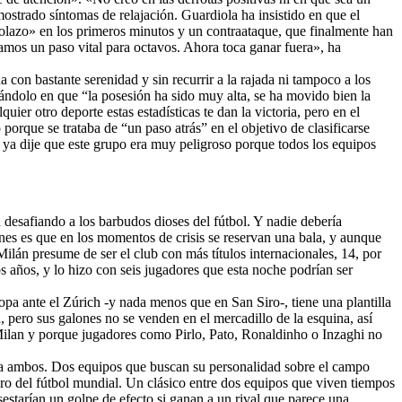
ostrado síntomas de relajación. Guardiola ha insistido en que el
golazo» en los primeros minutos y un contraataque, que finalmente han
mos un paso vital para octavos. Ahora toca ganar fuera», ha
 con bastante serenidad y sin recurrir a la rajada ni tampoco a los
ándolo en que “la posesión ha sido muy alta, se ha movido bien la
ier otro deporte estas estadísticas te dan la victoria, pero en el
 porque se trataba de “un paso atrás” en el objetivo de clasificarse
a ya dije que este grupo era muy peligroso porque todos los equipos
 desafiando a los barbudos dioses del fútbol. Y nadie debería
nes es que en los momentos de crisis se reservan una bala, y aunque
Milán presume de ser el club con más títulos internacionales, 14, por
años, y lo hizo con seis jugadores que esta noche podrían ser
opa ante el Zúrich -y nada menos que en San Siro-, tiene una plantilla
 pero sus galones no se venden en el mercadillo de la esquina, así
 Milan y porque jugadores como Pirlo, Pato, Ronaldinho o Inzaghi no
a ambos. Dos equipos que buscan su personalidad sobre el campo
caro del fútbol mundial. Un clásico entre dos equipos que viven tiempos
sestarían un golpe de efecto si ganan a un rival que parece una