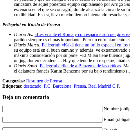
caricatura de aquel poderoso equipo capitaneado por Arrigo Sac
escenario en el que se consagró, donde alcanzó la cima de su fú
credibilidad. Eso sí, lleva mucho tiempo intentando resucitar 
Pellegrini en Rueda de Prensa
Diario As:
«Les vi ante el Roma y con espacios son peligrosos
partido siempre es el más importante. Pero un enfrentamiento ent
Diario Marca:
Pellegrini: «Kaká tiene un brillo especial en los 
su equipo está en el buen camino y, además, ve extramotivado a
máxima consideración por su parte. «El Milan tiene buenos jug
un jugador en decadencia. Hay que tenerle un respeto», añadie
Diario Sport:
Pellegrini defiende a Benzema de las críticas
. Man
el delantero francés Karim Benzema por su bajo rendimiento (
Categorías:
Resumen de Prensa
Etiquetas:
destacado
,
F.C. Barcelona
,
Prensa
,
Real Madrid C.F.
Deja un comentario
Nombre (oblig
Email (obligat