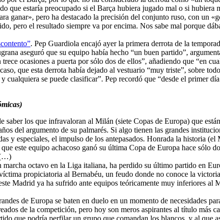
o que estaría preocupado si el Barça hubiera jugado mal o si hubiera m
ra ganar», pero ha destacado la precisión del conjunto ruso, con un «
ido, pero el resultado siempre va por encima. Nos sabe mal porque dába
scontento”
. Pep Guardiola encajó ayer la primera derrota de la temporada
augrana aseguró que su equipo había hecho “un buen partido”, argument
rece ocasiones a puerta por sólo dos de ellos”, añadiendo que “en cualqu
aso, que esta derrota había dejado al vestuario “muy triste”, sobre todo
 y cualquiera se puede clasificar”. Pep recordó que “desde el primer dí
ómicas)
e saber los que infravaloran al Milán (siete Copas de Europa) que están
ños del argumento de su palmarés. Si algo tienen las grandes institucio
das y especiales, el impulso de los antepasados. Honrada la historia (el 
 que este equipo achacoso ganó su última Copa de Europa hace sólo dos 
 (…)
n marcha octavo en la Liga italiana, ha perdido su último partido en Eur
íctima propiciatoria al Bernabéu, un feudo donde no conoce la victoria,
 este Madrid ya ha sufrido ante equipos teóricamente muy inferiores al
randes de Europa se baten en duelo en un momento de necesidades par
aureados de la competición, pero hoy son meros aspirantes al título más 
artido que podría perfilar un grupo que comandan los blancos, y al que a