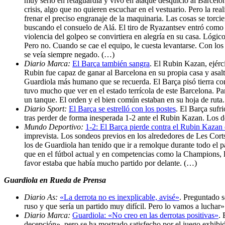
muy serio en retaguardia y vivo en ataque desquició al Barcelona
crisis, algo que no quieren escuchar en el vestuario. Pero la re
frenar el preciso engranaje de la maquinaria. Las cosas se torc
buscando el consuelo de Alá. El tiro de Ryazantsev entró como 
violencia del golpeo se convirtiera en alegría en su casa. Lógi
Pero no. Cuando se cae el equipo, le cuesta levantarse. Con los
se veía siempre negado. (…)
Diario Marca:
El Barça también sangra
. El Rubin Kazan, ejérc
Rubin fue capaz de ganar al Barcelona en su propia casa y asalt
Guardiola más humano que se recuerda. El Barça pisó tierra con
tuvo mucho que ver en el estado terrícola de este Barcelona. Pa
un tanque. El orden y el bien común estaban en su hoja de ruta
Diario Sport:
El Barça se estrelló con los postes
. El Barça suf
tras perder de forma inesperada 1-2 ante el Rubin Kazan. Los d
Mundo Deportivo:
1-2: El Barça pierde contra el Rubin Kaza
imprevista. Los sondeos previos en los alrededores de Les Cort
los de Guardiola han tenido que ir a remolque durante todo el p
que en el fútbol actual y en competencias como la Champions, lo
favor estaba que había mucho partido por delante. (…)
Guardiola en Rueda de Prensa
Diario As:
«La derrota no es inexplicable, avisé»
. Preguntado s
ruso y que sería un partido muy difícil. Pero lo vamos a luchar
Diario Marca:
Guardiola: «No creo en las derrotas positivas»
.
decepción», pero se ha mostrado satisfecho por el juego exhibid