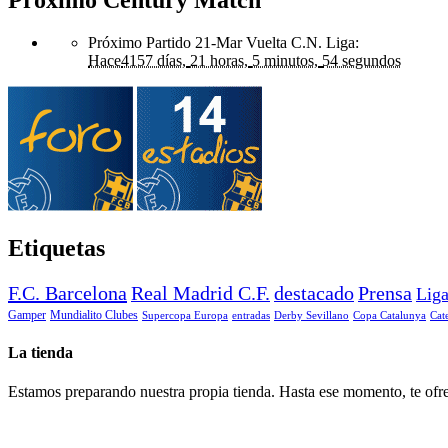
Próximo Partido 21-Mar Vuelta C.N. Liga
:
Hace
4157 días,
21 horas,
5 minutos,
54 segundos
Etiquetas
F.C. Barcelona
Real Madrid C.F.
destacado
Prensa
Lig
Gamper
Mundialito Clubes
Supercopa Europa
entradas
Derby Sevillano
Copa Catalunya
Cat
La tienda
Estamos preparando nuestra propia tienda. Hasta ese momento, te ofre