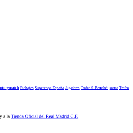
nturymatch
Fichajes
Supercopa España
Jugadores
Trofeo S. Bernabéu
sorteo
Trofeo
y a la
Tienda Oficial del Real Madrid C.F.