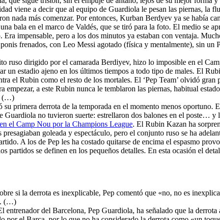
, que sigue tristón, sin el empuje de antaño, lejos de su mejor forma y s
alidad viene a decir que al equipo de Guardiola le pesan las piernas, la
ieron nada más comenzar. Por entonces, Kurban Berdyev ya se había cans
una bala en el marco de Valdés, que se tiró para la foto. El medio se 
co. Era impensable, pero a los dos minutos ya estaban con ventaja. Muc
 ponis frenados, con Leo Messi agotado (física y mentalmente), sin un Pe
ito ruso dirigido por el camarada Berdiyev, hizo lo imposible en el Cam
ar un estadio ajeno en los últimos tiempos a todo tipo de males. El Rub
tra el Rubin como el resto de los mortales. El ‘Pep Team’ olvidó gran p
ra empezar, a este Rubin nunca le temblaron las piernas, habitual esta
. (…)
rió su primera derrota de la temporada en el momento menos oportuno. 
e Guardiola no tuvieron suerte: estrellaron dos balones en el poste… y 
n en el Camp Nou por la Champions League
. El Rubin Kazan ha sorpre
s presagiaban goleada y espectáculo, pero el conjunto ruso se ha adela
artido. A los de Pep les ha costado quitarse de encima el espasmo provo
s partidos se definen en los pequeños detalles. En esta ocasión el deta
obre si la derrota es inexplicable, Pep comentó que «no, no es inexplic
». (…)
 El entrenador del Barcelona, Pep Guardiola, ha señalado que la derro
o por el Barça, por lo que no ha considerado la derrota como «un toque