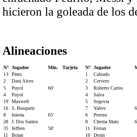
hicieron la goleada de los d
Alineaciones
Nº
Jugador
Min.
Tarjeta
Nº
Jugador
M
13
Pinto
1
Calzado
2
Dani Alves
2
Cervero
5
Puyol
60′
3
Roberto Carlos
4
Puyol
4
Salva
19
Maxwell
5
Segovia
16
S. Busquets
7
Yahve
6
8
Iniesta
65′
6
Pereira
28
J. Dos Santos
8
Chema Mato
6
35
Jeffren
58′
11
Ferran
11
Bojan
10
Denis