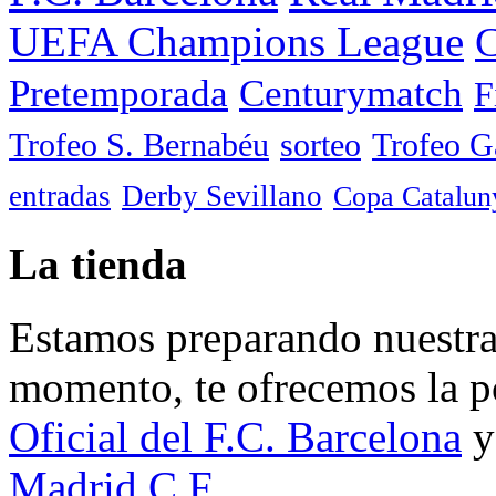
UEFA Champions League
C
Pretemporada
Centurymatch
F
Trofeo S. Bernabéu
sorteo
Trofeo 
entradas
Derby Sevillano
Copa Catalun
La tienda
Estamos preparando nuestra 
momento, te ofrecemos la po
Oficial del F.C. Barcelona
y
Madrid C.F.