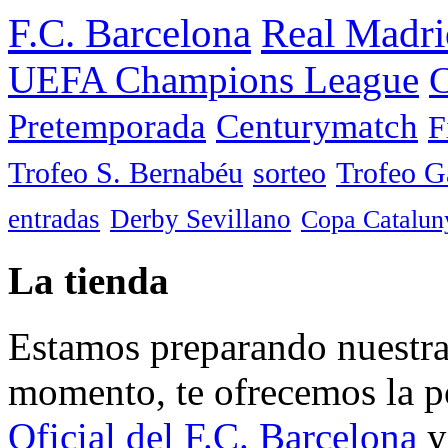
F.C. Barcelona
Real Madri
UEFA Champions League
C
Pretemporada
Centurymatch
F
Trofeo S. Bernabéu
sorteo
Trofeo 
entradas
Derby Sevillano
Copa Catalun
La tienda
Estamos preparando nuestra 
momento, te ofrecemos la po
Oficial del F.C. Barcelona
y