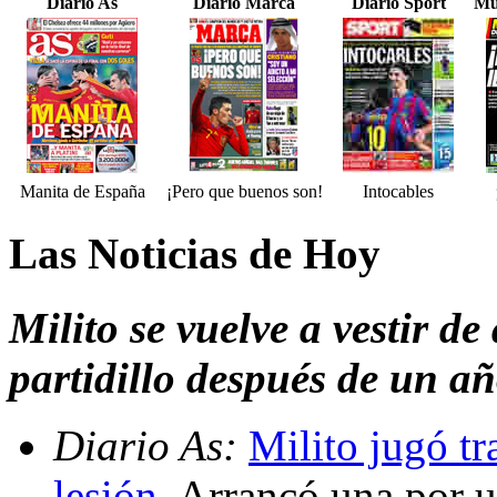
Diario As
Diario Marca
Diario Sport
Mu
Manita de España
¡Pero que buenos son!
Intocables
Las Noticias de Hoy
Milito se vuelve a vestir d
partidillo después de un a
Diario As:
Milito jugó tr
lesión
. Arrancó una por u