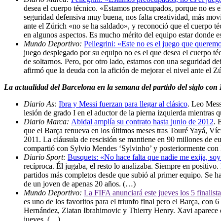
desea el cuerpo técnico. «Estamos preocupados, porque no es e
seguridad defensiva muy buena, nos falta creatividad, más movi
ante el Zúrich «no se ha saldado», y reconoció que el cuerpo té
en algunos aspectos. Es mucho mérito del equipo estar donde 
Mundo Deportivo:
Pellegrini: «Este no es el juego que querem
juego desplegado por su equipo no es el que desea el cuerpo 
de soltarnos. Pero, por otro lado, estamos con una seguridad d
afirmó que la deuda con la afición de mejorar el nivel ante el 
La actualidad del Barcelona en la semana del partido del siglo con
Diario As:
Ibra y Messi fuerzan para llegar al clásico
. Leo Mess
lesión de grado I en el aductor de la pierna izquierda mientras
Diario Marca:
Abidal amplía su contrato hasta junio de 2012
. 
que el Barça renueva en los últimos meses tras Touré Yayá, Víc
2011. La cláusula de rescisión se mantiene en 90 millones de eur
compartió con Sylvio Mendes ‘Sylvinho’ y posteriormente con 
Diario Sport:
Busquets: «No hace falta que nadie me exija, soy
recíproca. Él jugaba, el resto lo analizaba. Siempre en positiv
partidos más completos desde que subió al primer equipo. Se ha
de un joven de apenas 20 años. (…)
Mundo Deportivo:
La FIFA anunciará este jueves los 5 finalist
es uno de los favoritos para el triunfo final pero el Barça, con
Hernández, Zlatan Ibrahimovic y Thierry Henry. Xavi aparece en l
jueves. (…)