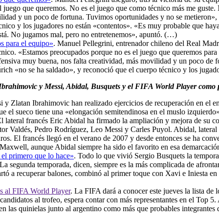
l juego que queremos. No es el juego que como técnico más me guste. 
lidad y un poco de fortuna. Tuvimos oportunidades y no se metieron», d
cnico y los jugadores no están «contentos». «Es muy probable que haya 
está. No jugamos mal, pero no entretenemos», apuntó. (…)
os para el equipo»
. Manuel Pellegrini, entrenador chileno del Real Madrid
técnico. «Estamos preocupados porque no es el juego que queremos para
efensiva muy buena, nos falta creatividad, más movilidad y un poco de 
Zúrich «no se ha saldado», y reconoció que el cuerpo técnico y los juga
 Ibrahimovic y Messi, Abidal, Busquets y el FIFA World Player como pr
i y Zlatan Ibrahimovic han realizado ejercicios de recuperación en el e
 que el sueco tiene una «elongación semitendinosa en el muslo izquierdo
El lateral francés Eric Abidal ha firmado la ampliación y mejora de su c
tor Valdés, Pedro Rodríguez, Leo Messi y Carles Puyol. Abidal, lateral
os. El francés llegó en el verano de 2007 y desde entonces se ha convert
Maxwell, aunque Abidal siempre ha sido el favorito en esa demarcació
 el primero que lo hace»
. Todo lo que vivió Sergio Busquets la tempora
o. La segunda temporada, dicen, siempre es la más complicada de afrontar
rtó a recuperar balones, combinó al primer toque con Xavi e Iniesta en
as al FIFA World Player
. La FIFA dará a conocer este jueves la lista de 
 6 candidatos al trofeo, espera contar con más representantes en el Top 5
as quinielas junto al argentino como más que probables integrantes de la