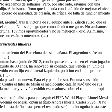
No acabamos de soltarnos. Pero, por otro lado, estamos con una
ijo. Asimismo, afirmó que la deuda con la afición de mejorar el nivel
exceso de ansiedad, de presión, de crítica, de falta de funcionamiento
, aseguró, tras la victoria de su equipo ante el Zúrich suizo, que el
 el equipo. No es el juego que como técnico me guste. No acabamos
fortuna. Tuvimos oportunidades y no se metieron», dijo. Asimismo,
dores no están «contentos». (…)
incipales titulares
ntrenamiento del Barcelona de esta mañana. El argentino sufre una
». (…)
ontrato hasta junio de 2012, con lo que se convierte en el sexto jugador
 zurdo de 30 años, ha renovado su contrato, que vencía en junio de
ido en un fijo en el lateral izquierdo, posición en la que primero
n. (…)
da pasada era nuevo. Para él y para el resto. Era una sensación
. Contra el Inter de Milán el mediocentro catalán jugó uno de sus
 la medular y volvió a exhibir esa madurez sobre el campo impropia
los cinco finalistas para conseguir el FIFA World Player. Lionel Messi
. Además de Messi, optan al título Andrés Iniesta, Carles Puyol, Xavi
 lista de finalistas pero el resultado será una incógnita hasta este