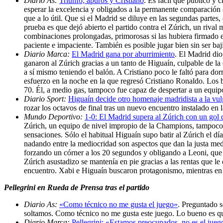
Diario As:
Triunfo, apuros y Cristiano
. Es fácil que público y
esperar la excelencia y obligados a la permanente comparación c
que a lo útil. Que si el Madrid se diluye en las segundas parte
prueba es que dejó abierto el partido contra el Zúrich, un rival 
combinaciones prolongadas, primorosas si las hubiera firmado el
paciente e impaciente. También es posible jugar bien sin ser baj
Diario Marca:
El Madrid gana por aburrimiento
. El Madrid di
ganaron al Zúrich gracias a un tanto de Higuaín, culpable de la
a sí mismo teniendo el balón. A Cristiano poco le faltó para dor
esfuerzo en la noche en la que regresó Cristiano Ronaldo. Los b
70. Él, a medio gas, tampoco fue capaz de despertar a un equi
Diario Sport:
Higuaín decide otro homenaje madridista a la vul
rozar los octavos de final tras un nuevo encuentro instalado en
Mundo Deportivo:
1-0: El Madrid supera al Zúrich con un gol
Zúrich, un equipo de nivel impropio de la Champions, tampoco a
sensaciones. Sólo el habitual Higuaín supo batir al Zúrich el d
nadando entre la mediocridad son aspectos que dan la justa medi
forzando un córner a los 20 segundos y obligando a Leoni, que 
Zúrich asustadizo se mantenía en pie gracias a las rentas que le
encuentro. Xabi e Higuaín buscaron protagonismo, mientras en 
Pellegrini en Rueda de Prensa tras el partido
Diario As:
«Como técnico no me gusta el juego»
. Preguntado s
soltamos. Como técnico no me gusta este juego. Lo bueno es que
Diario Marca:
Pellegrini: «Estamos preocupados, no es el jue