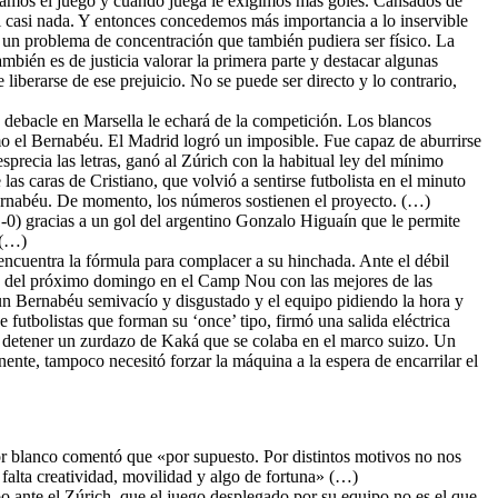
chamos el juego y cuando juega le exigimos más goles. Cansados de
el casi nada. Y entonces concedemos más importancia a lo inservible
ne un problema de concentración que también pudiera ser físico. La
ambién es de justicia valorar la primera parte y destacar algunas
berarse de ese prejuicio. No se puede ser directo y lo contrario,
debacle en Marsella le echará de la competición. Los blancos
omo el Bernabéu. El Madrid logró un imposible. Fue capaz de aburrirse
sprecia las letras, ganó al Zúrich con la habitual ley del mínimo
s caras de Cristiano, que volvió a sentirse futbolista en el minuto
Bernabéu. De momento, los números sostienen el proyecto. (…)
-0) gracias a un gol del argentino Gonzalo Higuaín que le permite
 (…)
 encuentra la fórmula para complacer a su hinchada. Ante el débil
ico del próximo domingo en el Camp Nou con las mejores de las
r un Bernabéu semivacío y disgustado y el equipo pidiendo la hora y
futbolistas que forman su ‘once’ tipo, firmó una salida eléctrica
 a detener un zurdazo de Kaká que se colaba en el marco suizo. Un
nente, tampoco necesitó forzar la máquina a la espera de encarrilar el
or blanco comentó que «por supuesto. Por distintos motivos no nos
falta creatividad, movilidad y algo de fortuna» (…)
ipo ante el Zúrich, que el juego desplegado por su equipo no es el que