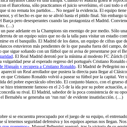
 crítica hayamos caído en una trampa. Cuando el Madrid golea le repro
on el Barcelona, sólo practicamos el juicio severísimo, el casi todo o 
s, que si no remata los partidos… No negaré la evidencia. El equipo tie
menor, y el hecho es que no se alivió hasta el pitido final. Sin embargo t
 Barça pero desesperantes cuando las protagoniza el Madrid. Conviene li
ito. (…)
o un pase adelante en la Champions sin enemigo de por medio. Sólo una 
 derrota de un equipo suizo que no da la talla para visitar un estadio c
mirse en el banquillo. El Madrid de los datos, un equipo de cifras que de
lancos estuvieron más pendientes de lo que pasaba fuera del campo, de la
po que sigue soñando con un fútbol que ni avisa de presentarse por el 
garidad
. El Real Madrid derrotó por la mínima al modesto FC Zúrich (1
 la vulgaridad pese al esperado regreso del portugués Cristiano Ronaldo
 de Higuaín y recupera a Cristiano Ronaldo
. El Madrid de Pellegrini no
pareció un Real arrollador que pusiera la directa para llegar al Clás
ía en que Cristiano Ronaldo volvió a pasear su fútbol por la capital. Ve
da del pobre espectáculo ofrecido. El conjunto blanco, con el grueso de 
se hizo tristemente famoso en el 2-5 de la ida por su pobre actuación,
 concedía su rival. El Madrid, sabedor de la poca consistencia de su opo
el Bernabéu se generaba un ‘run run’ de evidente insatisfacción. (…)
obre si se encuentra preocupado por el juego de su equipo, el entrenad
 sí tenemos seguridad defensiva y los equipos apenas nos llegan. Nos 
go que queremos»
. Manuel Pellegrini aseguró, tras la victoria de su equ