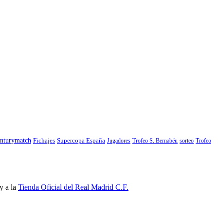
nturymatch
Fichajes
Supercopa España
Jugadores
Trofeo S. Bernabéu
sorteo
Trofeo
y a la
Tienda Oficial del Real Madrid C.F.