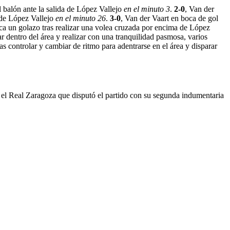
l balón ante la salida de López Vallejo
en el minuto 3
.
2-0
, Van der
a de López Vallejo
en el minuto 26
.
3-0
, Van der Vaart en boca de gol
rca un golazo tras realizar una volea cruzada por encima de López
ar dentro del área y realizar con una tranquilidad pasmosa, varios
s controlar y cambiar de ritmo para adentrarse en el área y disparar
 el Real Zaragoza que disputó el partido con su segunda indumentaria