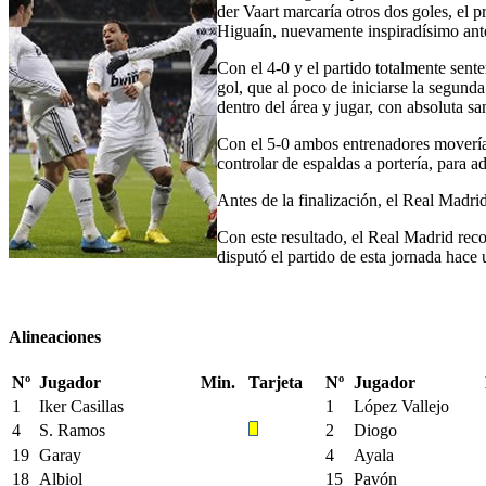
der Vaart marcaría otros dos goles, el 
Higuaín, nuevamente inspiradísimo ante 
Con el 4-0 y el partido totalmente sent
gol, que al poco de iniciarse la segund
dentro del área y jugar, con absoluta s
Con el 5-0 ambos entrenadores moverían 
controlar de espaldas a portería, para a
Antes de la finalización, el Real Madri
Con este resultado, el Real Madrid recor
disputó el partido de esta jornada hac
Alineaciones
Nº
Jugador
Min.
Tarjeta
Nº
Jugador
1
Iker Casillas
1
López Vallejo
4
S. Ramos
2
Diogo
19
Garay
4
Ayala
18
Albiol
15
Pavón