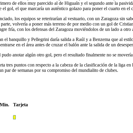
primero de ellos muy parecido al de Higuaín y el segundo ante la pasivid
el gol, el que marcaría un auténtico golazo para poner el cuarto en el c
enciado, los equipos se reterirarían al vestuario, con un Zaragoza sin s
a parte, volvería a poner más terreno de por medio con un gol de Cristia
angre fría, con los defensas del Zaragoza moviéndolos de un lado a otro a
el banquillo y Pellegrini daría salida a Raúl y a Benzema que al estil
dentrarse en el área antes de cruzar el balón ante la salida de un desesp
d pudo anotar algún otro gol, pero el resultado finalmente no se movería
ta tres puntos con respecto a la cabeza de la clasificación de la liga e
e un par de semanas por su compromiso del mundialito de clubes.
Min.
Tarjeta