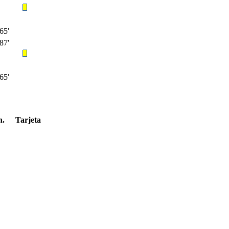
65′
87′
65′
n.
Tarjeta