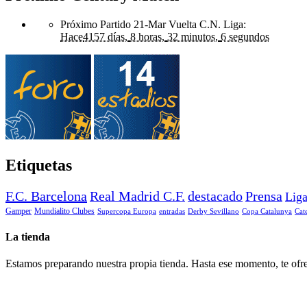
Próximo Partido 21-Mar Vuelta C.N. Liga
:
Hace
4157 días,
8 horas,
32 minutos,
6 segundos
Etiquetas
F.C. Barcelona
Real Madrid C.F.
destacado
Prensa
Lig
Gamper
Mundialito Clubes
Supercopa Europa
entradas
Derby Sevillano
Copa Catalunya
Cat
La tienda
Estamos preparando nuestra propia tienda. Hasta ese momento, te ofre