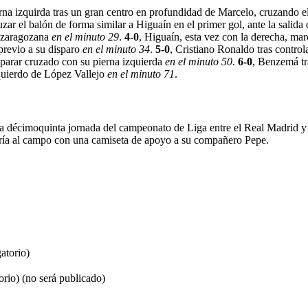
ierna izquirda tras un gran centro en profundidad de Marcelo, cruzando e
ruzar el balón de forma similar a Higuaín en el primer gol, ante la salid
a zaragozana
en el minuto 29
.
4-0
, Higuaín, esta vez con la derecha, ma
 previo a su disparo
en el minuto 34
.
5-0
, Cristiano Ronaldo tras control
sparar cruzado con su pierna izquierda
en el minuto 50
.
6-0
, Benzemá tra
zquierdo de López Vallejo
en el minuto 71
.
la décimoquinta jornada del campeonato de Liga entre el Real Madrid y
ltaría al campo con una camiseta de apoyo a su compañero Pepe.
atorio)
orio) (no será publicado)