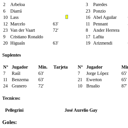
2
Arbeloa
3
Paredes
6
Diarrá
23
Ponzio
10
Lass
16
Abel Aguilar
12
Marcelo
63′
11
Pennant
23
Van der Vaart
72′
8
Ander Herrera
9
Cristiano Ronaldo
17
Lafita
20
Higuaín
63′
19
Arizmendi
Suplentes
Nº
Jugador
Min.
Tarjeta
Nº
Jugador
Mi
7
Raúl
63′
7
Jorge López
65′
11
Benzema
63′
21
Ewerton
65′
24
Granero
72′
10
Brualio
87′
Tecnicos:
Pellegrini
José Aurelio Gay
Goles: