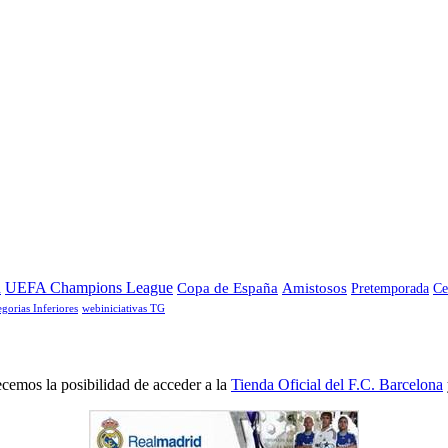
a
UEFA Champions League
Copa de España
Amistosos
Pretemporada
Ce
egorias Inferiores
webiniciativas TG
cemos la posibilidad de acceder a la
Tienda Oficial del F.C. Barcelona