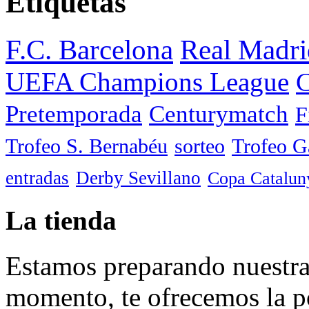
Etiquetas
F.C. Barcelona
Real Madri
UEFA Champions League
C
Pretemporada
Centurymatch
F
Trofeo S. Bernabéu
sorteo
Trofeo 
entradas
Derby Sevillano
Copa Catalun
La tienda
Estamos preparando nuestra 
momento, te ofrecemos la po