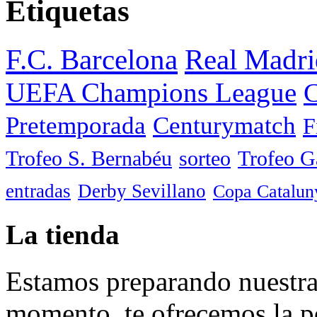
Etiquetas
F.C. Barcelona
Real Madri
UEFA Champions League
C
Pretemporada
Centurymatch
F
Trofeo S. Bernabéu
sorteo
Trofeo 
entradas
Derby Sevillano
Copa Catalun
La tienda
Estamos preparando nuestra 
momento, te ofrecemos la po