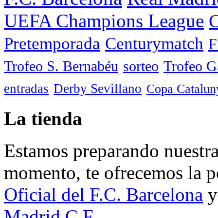
UEFA Champions League
C
Pretemporada
Centurymatch
F
Trofeo S. Bernabéu
sorteo
Trofeo 
entradas
Derby Sevillano
Copa Catalun
La tienda
Estamos preparando nuestra 
momento, te ofrecemos la po
Oficial del F.C. Barcelona
y
Madrid C.F.