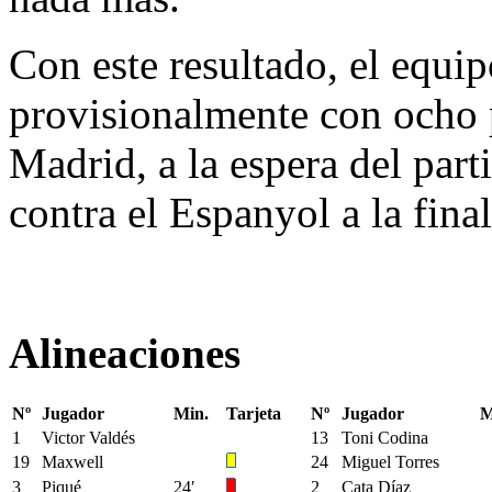
Con este resultado, el equip
provisionalmente con ocho p
Madrid, a la espera del part
contra el Espanyol a la final
Alineaciones
Nº
Jugador
Min.
Tarjeta
Nº
Jugador
M
1
Victor Valdés
13
Toni Codina
19
Maxwell
24
Miguel Torres
3
Piqué
24′
2
Cata Díaz