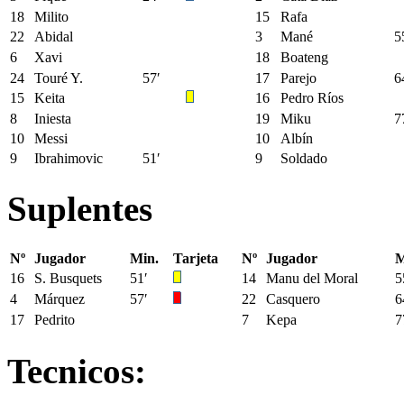
18
Milito
15
Rafa
22
Abidal
3
Mané
5
6
Xavi
18
Boateng
24
Touré Y.
57′
17
Parejo
6
15
Keita
16
Pedro Ríos
8
Iniesta
19
Miku
7
10
Messi
10
Albín
9
Ibrahimovic
51′
9
Soldado
Suplentes
Nº
Jugador
Min.
Tarjeta
Nº
Jugador
M
16
S. Busquets
51′
14
Manu del Moral
5
4
Márquez
57′
22
Casquero
6
17
Pedrito
7
Kepa
7
Tecnicos: