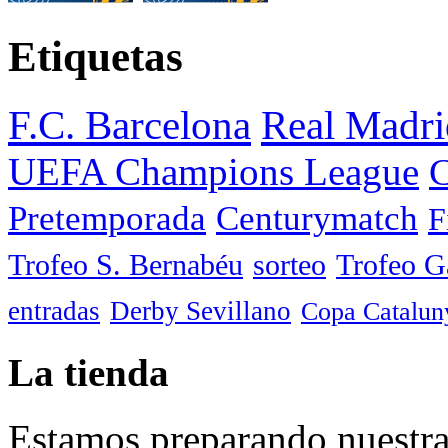
Etiquetas
F.C. Barcelona
Real Madri
UEFA Champions League
C
Pretemporada
Centurymatch
F
Trofeo S. Bernabéu
sorteo
Trofeo 
entradas
Derby Sevillano
Copa Catalun
La tienda
Estamos preparando nuestra 