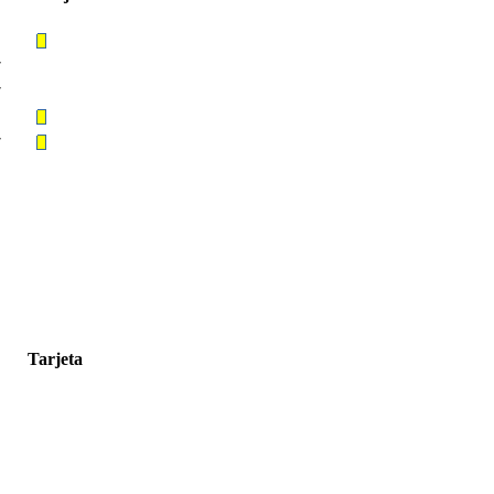
′
′
′
Tarjeta