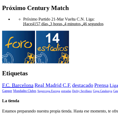
Próximo Century Match
Próximo Partido 21-Mar Vuelta C.N. Liga
:
Hace
4157 días,
3 horas,
4 minutos,
46 segundos
Etiquetas
F.C. Barcelona
Real Madrid C.F.
destacado
Prensa
Lig
Gamper
Mundialito Clubes
Supercopa Europa
entradas
Derby Sevillano
Copa Catalunya
Cat
La tienda
Estamos preparando nuestra propia tienda. Hasta ese momento, te ofre