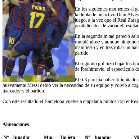
En los siguientes momentos al go
la dupla de un activo Dani Alves
juego, a la vez que el Real Zarag
posibilidades de variar el result
En la segunda mitad pareció sali
rompiéndose y aunque ninguno de 
manifiesto y en tras robar un ba
partido.
El segundo gol hizo bajar los bra
de Ibrahimovic, el espectáculo de
El 0-3 parecía haber finiquitado 
nuevamente Messi debió ver la necesidad de su equipo y volvió a coger
marcador y el partido.
Con este resultado el Barcelona vuelve a empatar a puntos con el Real 
Alineaciones
Nº
Jugador
Min.
Tarjeta
Nº
Jugador
Mi