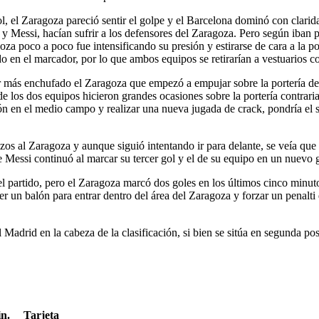
l, el Zaragoza pareció sentir el golpe y el Barcelona dominó con clarida
 y Messi, hacían sufrir a los defensores del Zaragoza. Pero según iban p
oza poco a poco fue intensificando su presión y estirarse de cara a la p
ado en el marcador, por lo que ambos equipos se retirarían a vestuarios c
r más enchufado el Zaragoza que empezó a empujar sobre la portería del
los dos equipos hicieron grandes ocasiones sobre la portería contraria
lón en el medio campo y realizar una nueva jugada de crack, pondría el 
zos al Zaragoza y aunque siguió intentando ir para delante, se veía que y
 Messi continuó al marcar su tercer gol y el de su equipo en un nuevo g
el partido, pero el Zaragoza marcó dos goles en los últimos cinco minuto
 un balón para entrar dentro del área del Zaragoza y forzar un penalti
Madrid en la cabeza de la clasificación, si bien se sitúa en segunda pos
n.
Tarjeta