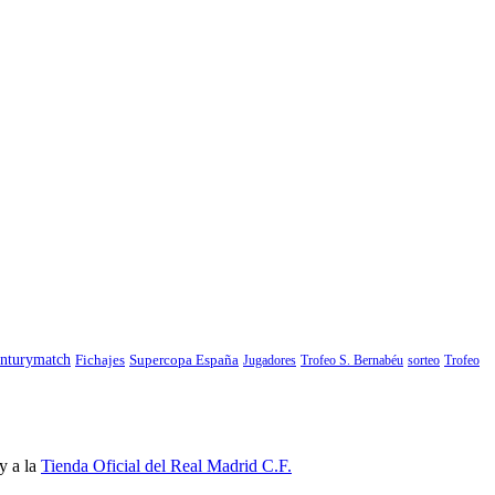
nturymatch
Fichajes
Supercopa España
Jugadores
Trofeo S. Bernabéu
sorteo
Trofeo
y a la
Tienda Oficial del Real Madrid C.F.