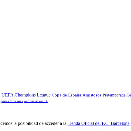
a
UEFA Champions League
Copa de España
Amistosos
Pretemporada
Ce
egorias Inferiores
webiniciativas TG
cemos la posibilidad de acceder a la
Tienda Oficial del F.C. Barcelona