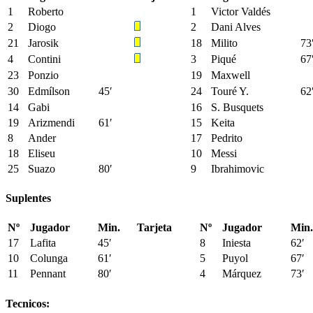
1
Roberto
1
Victor Valdés
2
Diogo
2
Dani Alves
21
Jarosik
18
Milito
73
4
Contini
3
Piqué
67
23
Ponzio
19
Maxwell
30
Edmílson
45′
24
Touré Y.
62
14
Gabi
16
S. Busquets
19
Arizmendi
61′
15
Keita
8
Ander
17
Pedrito
18
Eliseu
10
Messi
25
Suazo
80′
9
Ibrahimovic
Suplentes
Nº
Jugador
Min.
Tarjeta
Nº
Jugador
Min.
17
Lafita
45′
8
Iniesta
62′
10
Colunga
61′
5
Puyol
67′
11
Pennant
80′
4
Márquez
73′
Tecnicos: