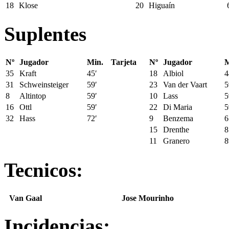
18
Klose
20
Higuaín
Suplentes
Nº
Jugador
Min.
Tarjeta
Nº
Jugador
M
35
Kraft
45′
18
Albiol
4
31
Schweinsteiger
59′
23
Van der Vaart
5
8
Altintop
59′
10
Lass
5
16
Ottl
59′
22
Di Maria
5
32
Hass
72′
9
Benzema
6
15
Drenthe
8
11
Granero
8
Tecnicos:
Van Gaal
Jose Mourinho
Incidencias: