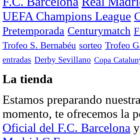
F.C. Barcelona
Real Madri
UEFA Champions League
C
Pretemporada
Centurymatch
F
Trofeo S. Bernabéu
sorteo
Trofeo 
entradas
Derby Sevillano
Copa Catalun
La tienda
Estamos preparando nuestra 
momento, te ofrecemos la po
Oficial del F.C. Barcelona
y