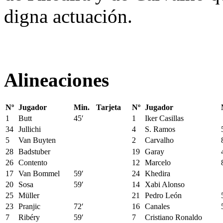
digna actuación.
Alineaciones
Nº
Jugador
Min.
Tarjeta
Nº
Jugador
1
Butt
45′
1
Iker Casillas
34
Jullichi
4
S. Ramos
5
Van Buyten
2
Carvalho
28
Badstuber
19
Garay
26
Contento
12
Marcelo
17
Van Bommel
59′
24
Khedira
20
Sosa
59′
14
Xabi Alonso
25
Müller
21
Pedro León
23
Pranjic
72′
16
Canales
7
Ribéry
59′
7
Cristiano Ronaldo