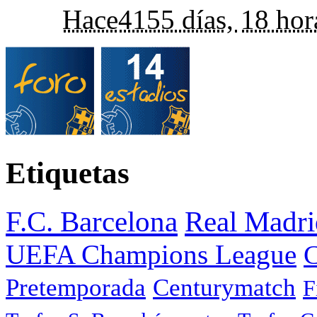
Hace
4155 días,
18 hor
Etiquetas
F.C. Barcelona
Real Madri
UEFA Champions League
C
Pretemporada
Centurymatch
F