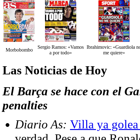
Sergio Ramos: «Vamos
Ibrahimovic: «Guardiola n
Morbobombo
a por todo»
me quiere»
Las Noticias de Hoy
El Barça se hace con el Ga
penalties
Diario As:
Villa ya gole
verdad. Pese a que Ronal