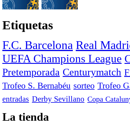
Etiquetas
F.C. Barcelona
Real Madri
UEFA Champions League
C
Pretemporada
Centurymatch
F
Trofeo S. Bernabéu
sorteo
Trofeo 
entradas
Derby Sevillano
Copa Catalun
La tienda