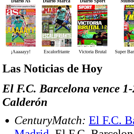
Diario As
Diario Marca
Diario Sport
Mundo
¡Aaaaayy!
Escalorfriante
Victoria Brutal
Super Ba
Las Noticias de Hoy
El F.C. Barcelona vence 1-2
Calderón
CenturyMatch:
El F.C. B
Madrid
. El F.C. Barcelon