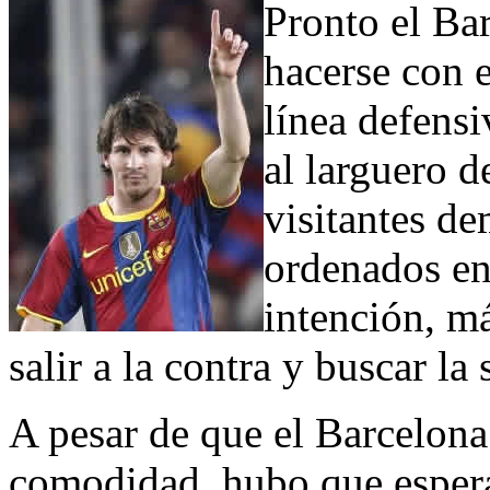
Pronto el Ba
hacerse con e
línea defensi
al larguero d
visitantes d
ordenados en
intención, m
salir a la contra y buscar la 
A pesar de que el Barcelona
comodidad, hubo que espera