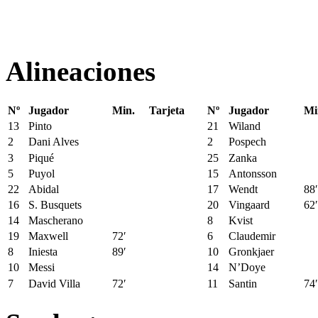
Alineaciones
Nº
Jugador
Min.
Tarjeta
Nº
Jugador
Mi
13
Pinto
21
Wiland
2
Dani Alves
2
Pospech
3
Piqué
25
Zanka
5
Puyol
15
Antonsson
22
Abidal
17
Wendt
88′
16
S. Busquets
20
Vingaard
62′
14
Mascherano
8
Kvist
19
Maxwell
72′
6
Claudemir
8
Iniesta
89′
10
Gronkjaer
10
Messi
14
N’Doye
7
David Villa
72′
11
Santin
74′