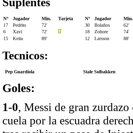
Suplentes
Nº
Jugador
Min.
Tarjeta
Nº
Jugador
Min.
17
Pedrito
72′
30
Bolaños
62′
6
Xavi
72′
18
Zohore
74′
15
Keita
89′
12
Larsson
88′
Tecnicos:
Pep Guardiola
Stale Solbakken
Goles:
1-0
, Messi de gran zurdazo 
cuela por la escuadra derech