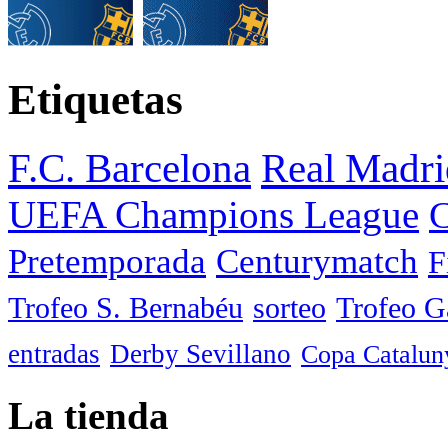
Etiquetas
F.C. Barcelona
Real Madri
UEFA Champions League
C
Pretemporada
Centurymatch
F
Trofeo S. Bernabéu
sorteo
Trofeo 
entradas
Derby Sevillano
Copa Catalun
La tienda