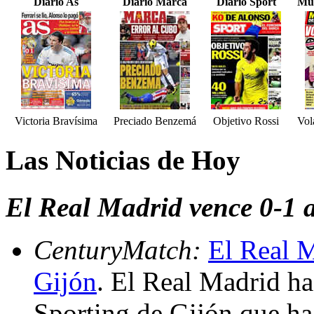
Diario As
Diario Marca
Diario Sport
Mun
Victoria Bravísima
Preciado Benzemá
Objetivo Rossi
Vol
Las Noticias de Hoy
El Real Madrid vence 0-1 a
CenturyMatch:
El Real M
Gijón
. El Real Madrid ha
Sporting de Gijón que ha