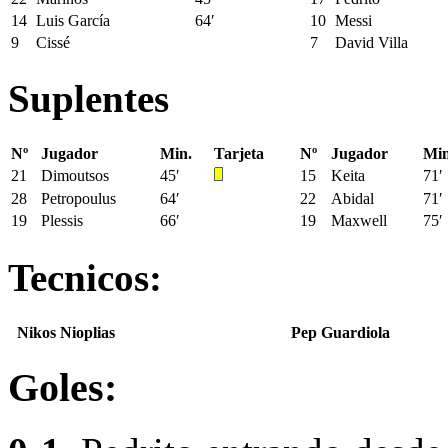
14
Luis García
64′
10
Messi
9
Cissé
7
David Villa
Suplentes
Nº
Jugador
Min.
Tarjeta
Nº
Jugador
Min
21
Dimoutsos
45′
15
Keita
71′
28
Petropoulus
64′
22
Abidal
71′
19
Plessis
66′
19
Maxwell
75′
Tecnicos:
Nikos Nioplias
Pep Guardiola
Goles: