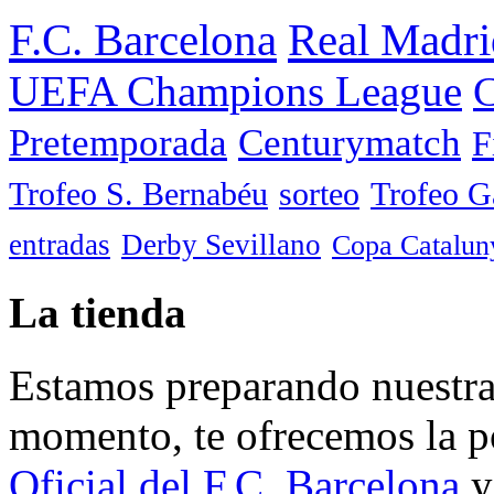
F.C. Barcelona
Real Madri
UEFA Champions League
C
Pretemporada
Centurymatch
F
Trofeo S. Bernabéu
sorteo
Trofeo 
entradas
Derby Sevillano
Copa Catalun
La tienda
Estamos preparando nuestra 
momento, te ofrecemos la po
Oficial del F.C. Barcelona
y