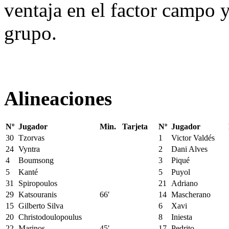
ventaja en el factor campo 
grupo.
Alineaciones
Nº
Jugador
Min.
Tarjeta
Nº
Jugador
30
Tzorvas
1
Victor Valdés
24
Vyntra
2
Dani Alves
4
Boumsong
3
Piqué
5
Kanté
5
Puyol
31
Spiropoulos
21
Adriano
29
Katsouranis
66′
14
Mascherano
15
Gilberto Silva
6
Xavi
20
Christodoulopoulus
8
Iniesta
22
Marinos
45′
17
Pedrito