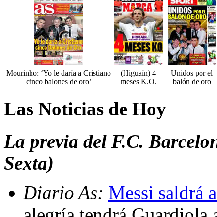
Mourinho: ‘Yo le daría a Cristiano
(Higuaín) 4
Unidos por el
cinco balones de oro’
meses K.O.
balón de oro
Las Noticias de Hoy
La previa del F.C. Barcelo
Sexta)
Diario As:
Messi saldrá a
alegría tendrá Guardiola 