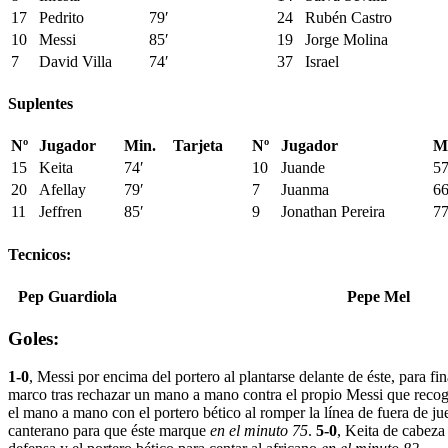
17
Pedrito
79′
24
Rubén Castro
10
Messi
85′
19
Jorge Molina
7
David Villa
74′
37
Israel
Suplentes
Nº
Jugador
Min.
Tarjeta
Nº
Jugador
M
15
Keita
74′
10
Juande
57
20
Afellay
79′
7
Juanma
66
11
Jeffren
85′
9
Jonathan Pereira
77
Tecnicos:
Pep Guardiola
Pepe Mel
Goles:
1-0
, Messi por encima del portero al plantarse delante de éste, para fi
marco tras rechazar un mano a mano contra el propio Messi que recog
el mano a mano con el portero bético al romper la línea de fuera de j
canterano para que éste marque
en el minuto 75
.
5-0
, Keita de cabeza