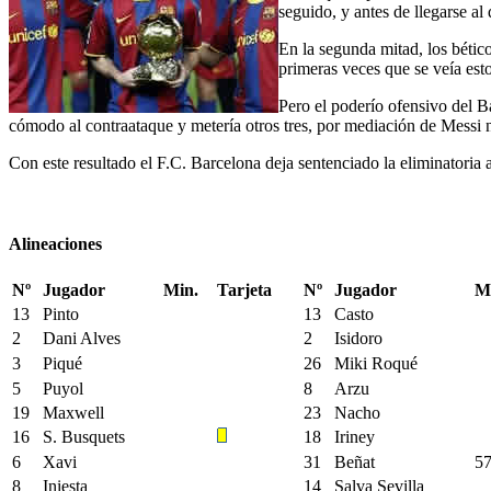
seguido, y antes de llegarse a
En la segunda mitad, los bétic
primeras veces que se veía es
Pero el poderío ofensivo del Ba
cómodo al contraataque y metería otros tres, por mediación de Messi nu
Con este resultado el F.C. Barcelona deja sentenciado la eliminatoria a
Alineaciones
Nº
Jugador
Min.
Tarjeta
Nº
Jugador
M
13
Pinto
13
Casto
2
Dani Alves
2
Isidoro
3
Piqué
26
Miki Roqué
5
Puyol
8
Arzu
19
Maxwell
23
Nacho
16
S. Busquets
18
Iriney
6
Xavi
31
Beñat
57
8
Iniesta
14
Salva Sevilla