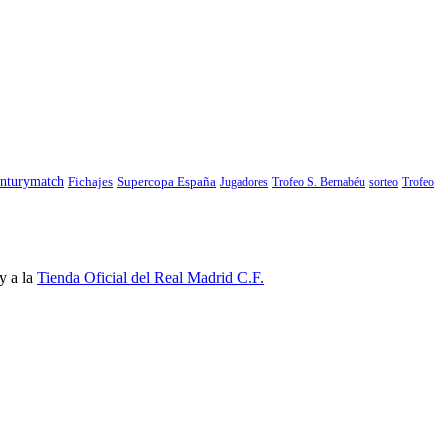
nturymatch
Fichajes
Supercopa España
Jugadores
Trofeo S. Bernabéu
sorteo
Trofeo
y a la
Tienda Oficial del Real Madrid C.F.