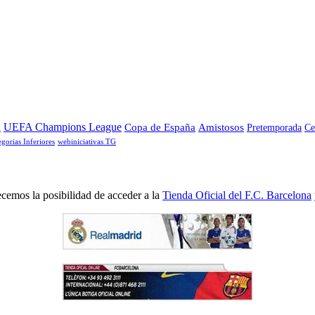
a
UEFA Champions League
Copa de España
Amistosos
Pretemporada
Ce
egorias Inferiores
webiniciativas TG
cemos la posibilidad de acceder a la
Tienda Oficial del F.C. Barcelona