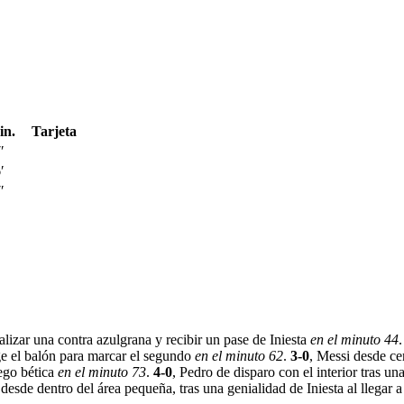
in.
Tarjeta
′
′
′
nalizar una contra azulgrana y recibir un pase de Iniesta
en el minuto 44
e el balón para marcar el segundo
en el minuto 62
.
3-0
, Messi desde ce
uego bética
en el minuto 73
.
4-0
, Pedro de disparo con el interior tras un
 desde dentro del área pequeña, tras una genialidad de Iniesta al llegar 