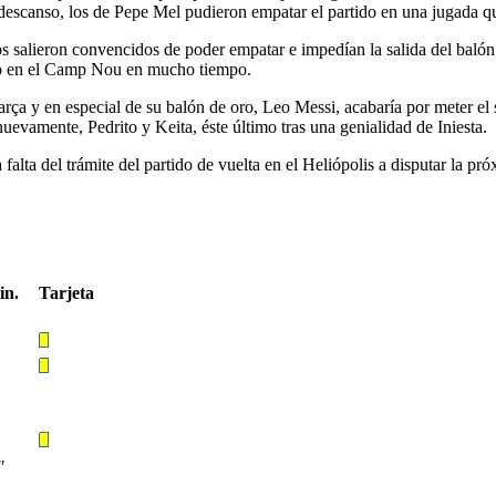
l descanso, los de Pepe Mel pudieron empatar el partido en una jugada qu
os salieron convencidos de poder empatar e impedían la salida del balón
to en el Camp Nou en mucho tiempo.
rça y en especial de su balón de oro, Leo Messi, acabaría por meter el s
evamente, Pedrito y Keita, éste último tras una genialidad de Iniesta.
 falta del trámite del partido de vuelta en el Heliópolis a disputar la p
in.
Tarjeta
′