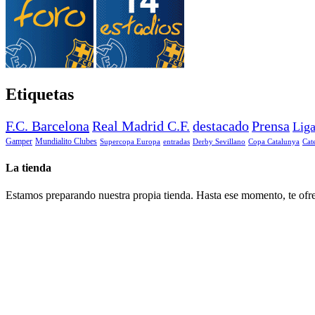
Etiquetas
F.C. Barcelona
Real Madrid C.F.
destacado
Prensa
Lig
Gamper
Mundialito Clubes
Supercopa Europa
entradas
Derby Sevillano
Copa Catalunya
Cat
La tienda
Estamos preparando nuestra propia tienda. Hasta ese momento, te ofre