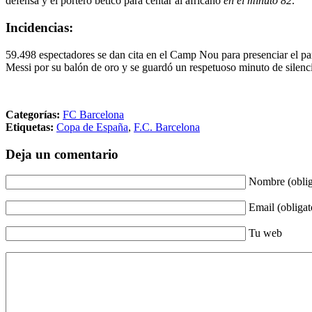
defensa y el portero bético para centar al africano
en el minuto 82
.
Incidencias:
59.498 espectadores se dan cita en el Camp Nou para presenciar el par
Messi por su balón de oro y se guardó un respetuoso minuto de silenc
Categorías:
FC Barcelona
Etiquetas:
Copa de España
,
F.C. Barcelona
Deja un comentario
Nombre (oblig
Email (obligat
Tu web