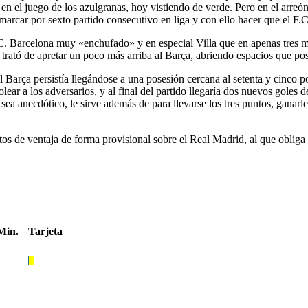
s en el juego de los azulgranas, hoy vistiendo de verde. Pero en el arreó
marcar por sexto partido consecutivo en liga y con ello hacer que el F.C
.C. Barcelona muy «enchufado» y en especial Villa que en apenas tres mi
 trató de apretar un poco más arriba al Barça, abriendo espacios que pos
Barça persistía llegándose a una posesión cercana al setenta y cinco por
golear a los adversarios, y al final del partido llegaría dos nuevos goles
ea anecdótico, le sirve además de para llevarse los tres puntos, ganarle 
os de ventaja de forma provisional sobre el Real Madrid, al que obliga a
Min.
Tarjeta