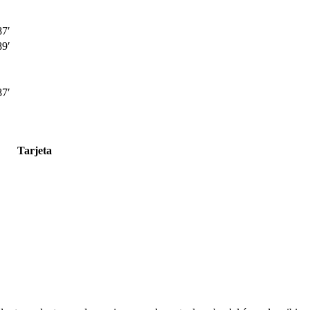
87′
89′
87′
Tarjeta