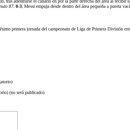
lo, tras adentrarse el canario en por la parte derecha del área al recibi
inuto 87
.
0-3
, Messi empuja desde dentro del área pequeña a puerta vací
igésimo primera jornada del campeonato de Liga de Primera División ent
atorio)
orio) (no será publicado)