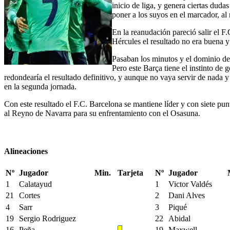
inicio de liga, y genera ciertas duda
poner a los suyos en el marcador, al 
En la reanudación pareció salir el F
Hércules el resultado no era buena y
Pasaban los minutos y el dominio del 
Pero este Barça tiene el instinto de 
redondearía el resultado definitivo, y aunque no vaya servir de nada y s
en la segunda jornada.
Con este resultado el F.C. Barcelona se mantiene líder y con siete punt
al Reyno de Navarra para su enfrentamiento con el Osasuna.
Alineaciones
Nº
Jugador
Min.
Tarjeta
Nº
Jugador
1
Calatayud
1
Victor Valdés
21
Cortes
2
Dani Alves
4
Sarr
3
Piqué
19
Sergio Rodriguez
22
Abidal
16
Peña
19
Maxwell