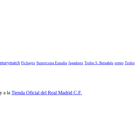
nturymatch
Fichajes
Supercopa España
Jugadores
Trofeo S. Bernabéu
sorteo
Trofeo
y a la
Tienda Oficial del Real Madrid C.F.