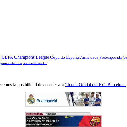
a
UEFA Champions League
Copa de España
Amistosos
Pretemporada
Ce
egorias Inferiores
webiniciativas TG
cemos la posibilidad de acceder a la
Tienda Oficial del F.C. Barcelona