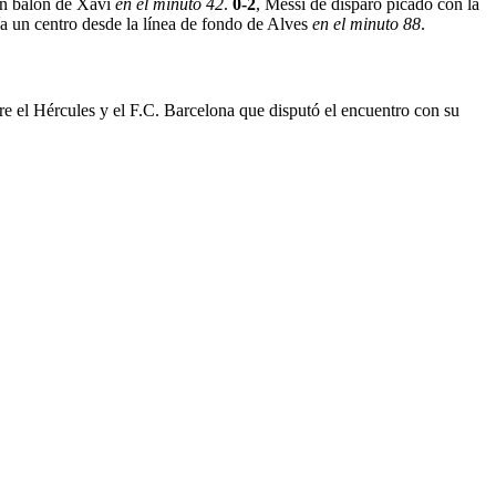
r un balón de Xavi
en el minuto 42
.
0-2
, Messi de disparo picado con la
a un centro desde la línea de fondo de Alves
en el minuto 88
.
re el Hércules y el F.C. Barcelona que disputó el encuentro con su