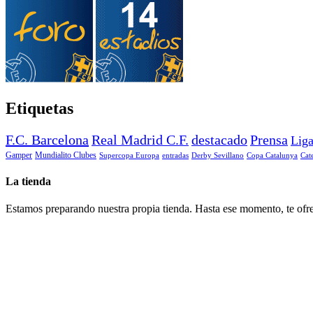
Etiquetas
F.C. Barcelona
Real Madrid C.F.
destacado
Prensa
Lig
Gamper
Mundialito Clubes
Supercopa Europa
entradas
Derby Sevillano
Copa Catalunya
Cat
La tienda
Estamos preparando nuestra propia tienda. Hasta ese momento, te ofre