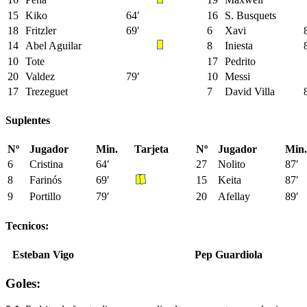
15
Kiko
64′
16
S. Busquets
18
Fritzler
69′
6
Xavi
14
Abel Aguilar
8
Iniesta
10
Tote
17
Pedrito
20
Valdez
79′
10
Messi
17
Trezeguet
7
David Villa
Suplentes
Nº
Jugador
Min.
Tarjeta
Nº
Jugador
Min.
6
Cristina
64′
27
Nolito
87′
8
Farinós
69′
15
Keita
87′
9
Portillo
79′
20
Afellay
89′
Tecnicos:
Esteban Vigo
Pep Guardiola
Goles: