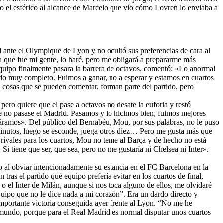
ndo el esférico al alcance de Marcelo que vio cómo Lovren lo enviaba a
id ante el Olympique de Lyon y no ocultó sus preferencias de cara al
la que fue mi gente, lo haré, pero me obligará a prepararme más
equipo finalmente pasara la barrera de octavos, comentó: «Lo anormal
ido muy completo. Fuimos a ganar, no a esperar y estamos en cuartos
n cosas que se pueden comentar, forman parte del partido, pero
pero quiere que el pase a octavos no desate la euforia y restó
ue no pasase el Madrid. Pasamos y lo hicimos bien, fuimos mejores
ramos». Del público del Bernabéu, Mou, por sus palabras, no le puso
minutos, luego se esconde, juega otros diez… Pero me gusta más que
 rivales para los cuartos, Mou no teme al Barça y de hecho no está
 Si tiene que ser, que sea, pero no me gustaría ni Chelsea ni Inter».
o al obviar intencionadamente su estancia en el FC Barcelona en la
s el partido qué equipo prefería evitar en los cuartos de final,
 el Inter de Milán, aunque si nos toca alguno de ellos, me olvidaré
equipo que no le dice nada a mi corazón”. Era un dardo directo y
 importante victoria conseguida ayer frente al Lyon. “No me he
o mundo, porque para el Real Madrid es normal disputar unos cuartos