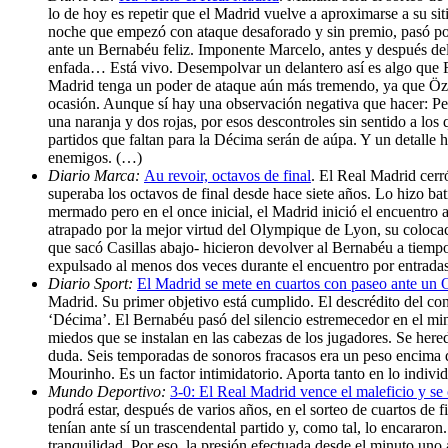
lo de hoy es repetir que el Madrid vuelve a aproximarse a su si
noche que empezó con ataque desaforado y sin premio, pasó por
ante un Bernabéu feliz. Imponente Marcelo, antes y después del
enfada… Está vivo. Desempolvar un delantero así es algo que Fl
Madrid tenga un poder de ataque aún más tremendo, ya que Özil 
ocasión. Aunque sí hay una observación negativa que hacer: Pep
una naranja y dos rojas, por esos descontroles sin sentido a los
partidos que faltan para la Décima serán de aúpa. Y un detalle h
enemigos. (…)
Diario Marca:
Au revoir, octavos de final
. El Real Madrid cerr
superaba los octavos de final desde hace siete años. Lo hizo b
mermado pero en el once inicial, el Madrid inició el encuentro 
atrapado por la mejor virtud del Olympique de Lyon, su colocac
que sacó Casillas abajo- hicieron devolver al Bernabéu a tiemp
expulsado al menos dos veces durante el encuentro por entradas 
Diario Sport:
El Madrid se mete en cuartos con paseo ante un 
Madrid. Su primer objetivo está cumplido. El descrédito del con
‘Décima’. El Bernabéu pasó del silencio estremecedor en el mi
miedos que se instalan en las cabezas de los jugadores. Se her
duda. Seis temporadas de sonoros fracasos era un peso encima dif
Mourinho. Es un factor intimidatorio. Aporta tanto en lo indivi
Mundo Deportivo:
3-0: El Real Madrid vence el maleficio y se
podrá estar, después de varios años, en el sorteo de cuartos d
tenían ante sí un trascendental partido y, como tal, lo encararon
tranquilidad. Por eso, la presión efectuada desde el minuto uno 