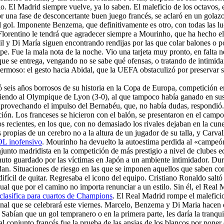
tio. El Madrid siempre vuelve, ya lo saben. El maleficio de los octavos
 una fase de desconcertante buen juego francés, se aclaró en un golaz
 gol. Imponente Benzema, que definitivamente es otro, con todas las lu
orentino le tendrá que agradecer siempre a Mourinho, que ha hecho el m
y Di María siguen encontrando rendijas por las que colar balones o po
e. Fue la mala nota de la noche. Vio una tarjeta muy pronto, en falta n
 que se entrega, vengando no se sabe qué ofensas, o tratando de intimida
ermoso: el gesto hacia Abidal, que la UEFA obstaculizó por preservar su
ó seis años borrosos de su historia en la Copa de Europa, competición 
atiendo al Olympique de Lyon (3-0), al que tampoco había ganado en su
aprovechando el impulso del Bernabéu, que, no había dudas, respondió. C
ión. Los franceses se hicieron con el balón, se presentaron en el campo
os recientes, en los que, con no demasiado los rivales dejaban en la cu
propias de un cerebro no a la altura de un jugador de su talla, y Carva
OL inofensivo
. Mourinho ha devuelto la autoestima perdida al «campeó
junto madridista en la competición de más prestigio a nivel de clubes 
nuto guardado por las víctimas en Japón a un ambiente intimidador. Dur
edan. Situaciones de riesgo en las que se imponen aquellos que saben c
ícil de quitar. Regresaba el icono del equipo. Cristiano Ronaldo saltó a
dual que por el camino no importa renunciar a un estilo. Sin él, el Real
 clasifica para cuartos de Champions
. El Real Madrid rompe el malefici
e final que se celebrará este viernes. Marcelo, Benzema y Di Maria hace
. Sabían que un gol tempranero o en la primera parte, les daría la tranqui
al conjunto francés fue la prueba de las ansias de los blancos por poner