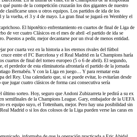
en qué punto de la competición cruzarán los dos gigantes de nuestro
de clasificarse unos u otros equipos. Los partidos de ida de los
il y la vuelta, el 3 y 4 de mayo. La gran final se jugará en Wembley el
prichoso. El hipotético enfrentamiento en cuartos de final de Liga de
o de ver cuatro Clásicos en el mes de abril -el partido de ida se
o. Puestos a pedir, mejor decantarse por un rival de menos entidad.
por cuarta vez en la historia a los eternos rivales del fútbol
n cruce entre el FC Barcelona y el Real Madrid en la Champions haría
s cuartos de final del torneo europeo (5 o 6 de abril). El segundo,
, el perdedor de esta eliminatoria afrontaría el partido de la jornada
Santiago Bernabéu. Y con la Liga en juego… Y para rematar esta
opa del Rey. Una calendario que, si se puede evitar, lo evitarían desde
que jugar cuatro clásicos de forma casi consecutiva sería
el último sorteo. Hoy, seguro que Andoni Zubizarreta le pedirá a su ex
 y en semifinales de la Champions League. Gary, embajador de la UEFA
tro ex equipo suyo, el Tottenham, mejor. Pero hay una posibilidad sin
eal Madrid o si los dos colosos de la Liga pueden verse las caras en
 comunicado, informaba de que la operación practicada a Eric Abidal