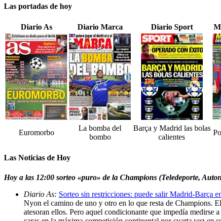
Las portadas de hoy
Diario As
Diario Marca
Diario Sport
M
La bomba del
Barça y Madrid las bolas
Euromorbo
Po
bombo
calientes
Las Noticias de Hoy
Hoy a las 12:00 sorteo «puro» de la Champions (Teledeporte, Auto
Diario As:
Sorteo sin restricciones: puede salir Madrid-Barça e
Nyon el camino de uno y otro en lo que resta de Champions. El 
atesoran ellos. Pero aquel condicionante que impedía medirse a 
caras en la máxima competición continental por cuarta vez en su