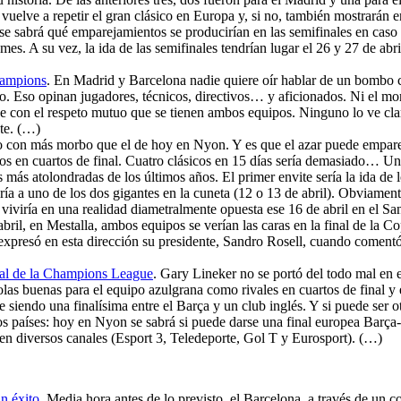
 vuelve a repetir el gran clásico en Europa y, si no, también mostrarán 
n se sabrá qué emparejamientos se producirían en las semifinales en caso 
 mes. A su vez, la ida de las semifinales tendrían lugar el 26 y 27 de abr
hampions
. En Madrid y Barcelona nadie quiere oír hablar de un bombo ca
. Eso opinan jugadores, técnicos, directivos… y aficionados. Ni el morb
de con el respeto mutuo que se tienen ambos equipos. Ninguno lo ve clar
te. (…)
o con más morbo que el de hoy en Nyon. Y es que el azar puede emparejar 
os en cuartos de final. Cuatro clásicos en 15 días sería demasiado… U
ás atolondradas de los últimos años. El primer envite sería la ida de lo
aría a uno de los dos gigantes en la cuneta (12 o 13 de abril). Obviamente
 viviría en una realidad diametralmente opuesta ese 16 de abril en el 
abril, en Mestalla, ambos equipos se verían las caras en la final de la C
xpresó en esta dirección su presidente, Sandro Rosell, cuando comentó 
final de la Champions League
. Gary Lineker no se portó del todo mal en 
olas buenas para el equipo azulgrana como rivales en cuartos de final
siendo una finalísima entre el Barça y un club inglés. Y si puede ser o
 países: hoy en Nyon se sabrá si puede darse una final europea Barça-R
a en diversos canales (Esport 3, Teledeporte, Gol T y Eurosport). (…)
n éxito
. Media hora antes de lo previsto, el Barcelona, a través de un