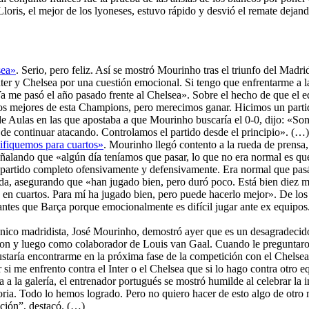
 Lloris, el mejor de los lyoneses, estuvo rápido y desvió el remate deja
sea»
. Serio, pero feliz. Así se mostró Mourinho tras el triunfo del Madr
nter y Chelsea por una cuestión emocional. Si tengo que enfrentarme a 
Ya me pasó el año pasado frente al Chelsea». Sobre el hecho de que el 
 los mejores de esta Champions, pero merecimos ganar. Hicimos un part
de Aulas en las que apostaba a que Mourinho buscaría el 0-0, dijo: «So
e continuar atacando. Controlamos el partido desde el principio». (…)
ifiquemos para cuartos»
. Mourinho llegó contento a la rueda de prensa, 
eñalando que «algún día teníamos que pasar, lo que no era normal es q
partido completo ofensivamente y defensivamente. Era normal que pasá
da, asegurando que «han jugado bien, pero duró poco. Está bien diez 
rá en cuartos. Para mí ha jugado bien, pero puede hacerlo mejor». De los
 antes que Barça porque emocionalmente es difícil jugar ante ex equipos.
écnico madridista, José Mourinho, demostró ayer que es un desagradecid
y luego como colaborador de Louis van Gaal. Cuando le preguntaron tra
ría encontrarme en la próxima fase de la competición con el Chelsea o
 si me enfrento contra el Inter o el Chelsea que si lo hago contra otro 
 a la galería, el entrenador portugués se mostró humilde al celebrar la
atoria. Todo lo hemos logrado. Pero no quiero hacer de esto algo de otr
ación”, destacó. (…)