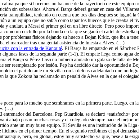
a calma ya que si hacemos un balance de la trayectoria de este equipo 
ición sin sobresaltos. Ahora el Barça deberá ganar en casa del Villarrea
cierta tranquilidad, teniendo en cuenta que tres días después se jugará 
ción a un equipo que no sabía como tapar los huecos que le creaba el riv
a y anulara a Messi el primer gol en un libre directo. Pero poco importó 
ba como un cuchillo por la banda en la que se ganó el cartel de estrella
te por problemas físicos dejando su hueco a Bojan Krkic, que iba a tene
ba el marcador tras una genial asistencia de Iniesta a Alves. (…)
sucita con la entrada de Kanouté
. El Barça ha empatado en el Sánchez Pi
en algunas fases de la segunda parte (1-1). El empate llega como agua d
a el Barça si Pérez Lasa no hubiera anulado un golazo de falta de Mess
ue ser reemplazado por lesión. Pep ha decidido dar la oportunidad a Boj
eto el partido ante un Sevilla con la defensa adelantada que no lograb
n la que Zokora ha reclamado un penalti de Alves en la que el colegiad
 poco para lo mucho que sembramos en la primera parte. Luego, en la 
». (…)
El entrenador del Barcelona, Pep Guardiola, se declaró «satisfecho» por e
ahí abajo pasan muchas cosas y el colegiado siempre hace el mejor arbit
tido ante un muy buen equipo. El Sevilla es una institución de la Liga
icimos en el primer tiempo. En el segundo recibimos el gol demasiado 
 contraataque, pero, en global, estoy muy satisfecho ya que, pese a la 