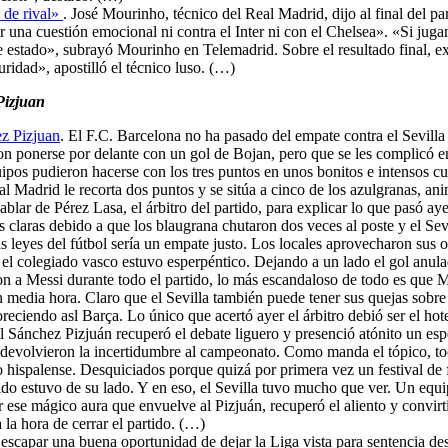
 de rival»
. José Mourinho, técnico del Real Madrid, dijo al final del pa
or una cuestión emocional ni contra el Inter ni con el Chelsea». «Si ju
 he estado», subrayó Mourinho en Telemadrid. Sobre el resultado final, 
idad», apostilló el técnico luso. (…)
Pizjuan
ez Pizjuan
. El F.C. Barcelona no ha pasado del empate contra el Sevilla 
on ponerse por delante con un gol de Bojan, pero que se les complicó e
ipos pudieron hacerse con los tres puntos en unos bonitos e intensos c
l Madrid le recorta dos puntos y se sitúa a cinco de los azulgranas, an
lar de Pérez Lasa, el árbitro del partido, para explicar lo que pasó ay
s claras debido a que los blaugrana chutaron dos veces al poste y el Sev
las leyes del fútbol sería un empate justo. Los locales aprovecharon sus 
r, el colegiado vasco estuvo esperpéntico. Dejando a un lado el gol anu
eron a Messi durante todo el partido, lo más escandaloso de todo es qu
 media hora. Claro que el Sevilla también puede tener sus quejas sobre 
eciendo asl Barça. Lo único que acertó ayer el árbitro debió ser el hot
l Sánchez Pizjuán recuperó el debate liguero y presenció atónito un esp
 y devolvieron la incertidumbre al campeonato. Como manda el tópico, t
o hispalense. Desquiciados porque quizá por primera vez un festival de fút
rtido estuvo de su lado. Y en eso, el Sevilla tuvo mucho que ver. Un equ
r ese mágico aura que envuelve al Pizjuán, recuperó el aliento y convirti
 la hora de cerrar el partido. (…)
 escapar una buena oportunidad de dejar la Liga vista para sentencia des