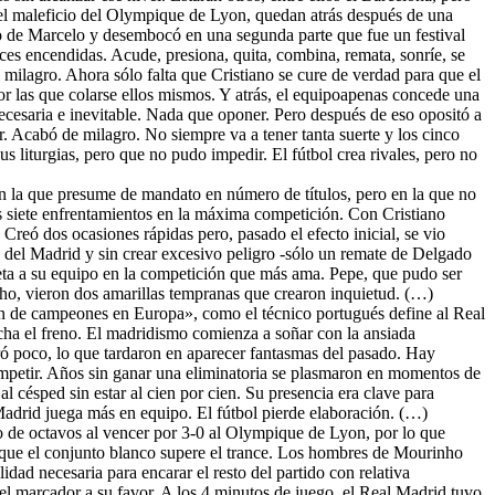
, el maleficio del Olympique de Lyon, quedan atrás después de una
o de Marcelo y desembocó en una segunda parte que fue un festival
ces encendidas. Acude, presiona, quita, combina, remata, sonríe, se
ilagro. Ahora sólo falta que Cristiano se cure de verdad para que el
r las que colarse ellos mismos. Y atrás, el equipoapenas concede una
ecesaria e inevitable. Nada que oponer. Pero después de eso opositó a
r. Acabó de milagro. No siempre va a tener tanta suerte y los cinco
s liturgias, pero que no pudo impedir. El fútbol crea rivales, pero no
en la que presume de mandato en número de títulos, pero en la que no
s siete enfrentamientos en la máxima competición. Con Cristiano
reó dos ocasiones rápidas pero, pasado el efecto inicial, se vio
 del Madrid y sin crear excesivo peligro -sólo un remate de Delgado
neta a su equipo en la competición que más ama. Pepe, que pudo ser
lho, vieron dos amarillas tempranas que crearon inquietud. (…)
n de campeones en Europa», como el técnico portugués define al Real
echa el freno. El madridismo comienza a soñar con la ansiada
ó poco, lo que tardaron en aparecer fantasmas del pasado. Hay
ompetir. Años sin ganar una eliminatoria se plasmaron en momentos de
l césped sin estar al cien por cien. Su presencia era clave para
 Madrid juega más en equipo. El fútbol pierde elaboración. (…)
o de octavos al vencer por 3-0 al Olympique de Lyon, por lo que
n que el conjunto blanco supere el trance. Los hombres de Mourinho
lidad necesaria para encarar el resto del partido con relativa
 el marcador a su favor. A los 4 minutos de juego, el Real Madrid tuvo