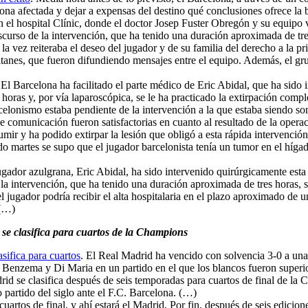
 zona afectada y dejar a expensas del destino qué conclusiones ofrece la
n el hospital Clínic, donde el doctor Josep Fuster Obregón y su equipo 
nscurso de la intervención, que ha tenido una duración aproximada de tres
a la vez reiteraba el deseo del jugador y de su familia del derecho a la 
pitanes, que fueron difundiendo mensajes entre el equipo. Además, el gr
 El Barcelona ha facilitado el parte médico de Eric Abidal, que ha sido 
 horas y, por vía laparoscópica, se le ha practicado la extirpación compl
celonismo estaba pendiente de la intervención a la que estaba siendo so
 de comunicación fueron satisfactorias en cuanto al resultado de la oper
mir y ha podido extirpar la lesión que obligó a esta rápida intervención.
ado martes se supo que el jugador barcelonista tenía un tumor en el híg
jugador azulgrana, Eric Abidal, ha sido intervenido quirúrgicamente esta
la intervención, que ha tenido una duración aproximada de tres horas, se
 el jugador podría recibir el alta hospitalaria en el plazo aproximado de
 (…)
se clasifica para cuartos de la Champions
sifica para cuartos
. El Real Madrid ha vencido con solvencia 3-0 a una
, Benzema y Di Maria en un partido en el que los blancos fueron superio
rid se clasifica después de seis temporadas para cuartos de final de la
 partido del siglo ante el F.C. Barcelona. (…)
uartos de final, y ahí estará el Madrid. Por fin, después de seis edicione