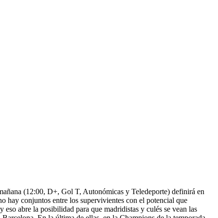
 mañana (12:00, D+, Gol T, Autonómicas y Teledeporte) definirá en
o hay conjuntos entre los supervivientes con el potencial que
 eso abre la posibilidad para que madridistas y culés se vean las
el Barcelona. En la última de ellas, en la Champions de la temporada