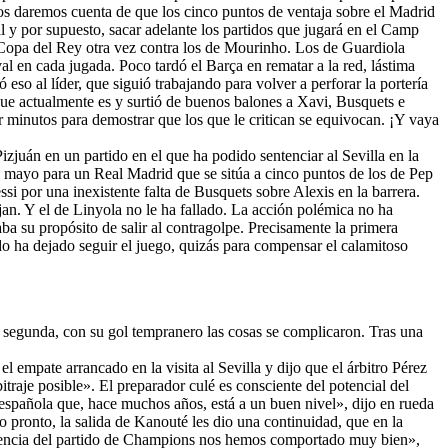
nos daremos cuenta de que los cinco puntos de ventaja sobre el Madrid
l y por supuesto, sacar adelante los partidos que jugará en el Camp
la Copa del Rey otra vez contra los de Mourinho. Los de Guardiola
al en cada jugada. Poco tardó el Barça en rematar a la red, lástima
eso al líder, que siguió trabajando para volver a perforar la portería
 que actualmente es y surtió de buenos balones a Xavi, Busquets e
r minutos para demostrar que los que le critican se equivocan. ¡Y vaya
zjuán en un partido en el que ha podido sentenciar al Sevilla en la
e mayo para un Real Madrid que se sitúa a cinco puntos de los de Pep
i por una inexistente falta de Busquets sobre Alexis en la barrera.
an. Y el de Linyola no le ha fallado. La acción polémica no ha
a su propósito de salir al contragolpe. Precisamente la primera
o ha dejado seguir el juego, quizás para compensar el calamitoso
segunda, con su gol tempranero las cosas se complicaron. Tras una
l empate arrancado en la visita al Sevilla y dijo que el árbitro Pérez
raje posible». El preparador culé es consciente del potencial del
 española que, hace muchos años, está a un buen nivel», dijo en rueda
pronto, la salida de Kanouté les dio una continuidad, que en la
exigencia del partido de Champions nos hemos comportado muy bien»,