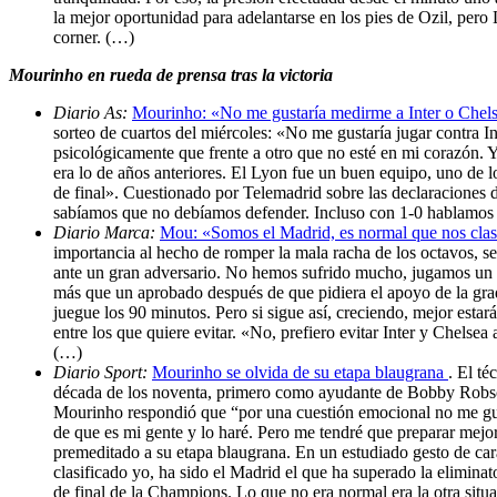
la mejor oportunidad para adelantarse en los pies de Ozil, pero
corner. (…)
Mourinho en rueda de prensa tras la victoria
Diario As:
Mourinho: «No me gustaría medirme a Inter o Chel
sorteo de cuartos del miércoles: «No me gustaría jugar contra I
psicológicamente que frente a otro que no esté en mi corazón. 
era lo de años anteriores. El Lyon fue un buen equipo, uno de
de final». Cuestionado por Telemadrid sobre las declaraciones 
sabíamos que no debíamos defender. Incluso con 1-0 hablamos d
Diario Marca:
Mou: «Somos el Madrid, es normal que nos clas
importancia al hecho de romper la mala racha de los octavos, s
ante un gran adversario. No hemos sufrido mucho, jugamos un 
más que un aprobado después de que pidiera el apoyo de la gra
juegue los 90 minutos. Pero si sigue así, creciendo, mejor esta
entre los que quiere evitar. «No, prefiero evitar Inter y Chelsea
(…)
Diario Sport:
Mourinho se olvida de su etapa blaugrana
. El t
década de los noventa, primero como ayudante de Bobby Robson 
Mourinho respondió que “por una cuestión emocional no me gusta
de que es mi gente y lo haré. Pero me tendré que preparar mejor
premeditado a su etapa blaugrana. En un estudiado gesto de cara
clasificado yo, ha sido el Madrid el que ha superado la elimin
de final de la Champions. Lo que no era normal era la otra situ