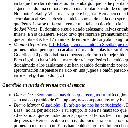
en la que fue claro dominador. Sin embargo, que nadie pierda l
siguen siendo una cómoda renta para afrontar el resto de compet
Nou ante Getafe y Villarreal, si quiere llegar al Bernabéu con 
acorralaron al Sevilla desde el inicio, sumiendo en la desespera
que Pérez Lasa se quisiera inventar una falta en donde no la habí
de Javi Varas. El dominio siguió siendo aplastante. Alves entra
Iniesta. En la delantera, Pedro tuvo que retirarse prematuramen
que si lohizo! A los 17 minutos de entrar el de Linyola inaugura
Mundo Deportivo:
1-1: El Barça empata ante un Sevilla que re
primera mitad pero que ha acabado firmando tablas tras sufrir 
Guardiola. El partido habría comenzado de forma inmejorable par
Pero el gol no ha subido al marcador y luego Pedro ha tenido q
desanimado a los azulgrana que han seguido dominando por compl
aproximación hispalense ha sido en una jugada a balón parado e
error en el gol anulado. (…)
Guardiola en rueda de prensa tras el empate
Diario As:
«Sembramos más de lo que recogimos»
. «Recogimos
semana con partido de Champions, nos comportamos muy bien
Diario Marca:
Guardiola: «El árbitro no nos ha perjudicado»
. 
Lasa «no ha perjudicado» a su equipo, si bien ha matizado que «
adversario al que se midieron sus pupilos. «Hemos hecho un par
de prensa. «Hemos recibido demasiado poco para lo mucho que h
primera parte no tenían. Ellos han tenido su gran virtud en el