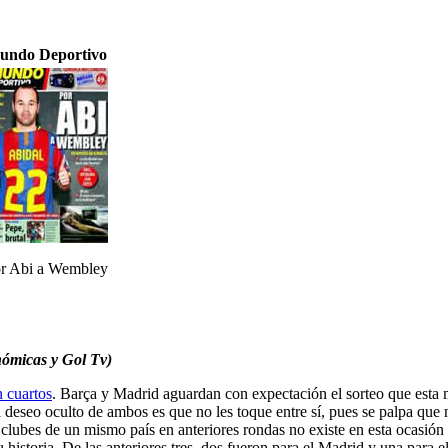
undo Deportivo
r Abi a Wembley
nómicas y Gol Tv)
n cuartos
. Barça y Madrid aguardan con expectación el sorteo que esta
deseo oculto de ambos es que no les toque entre sí, pues se palpa que n
clubes de un mismo país en anteriores rondas no existe en esta ocasión y
 historia. De las anteriores tres, dos fueron para el Madrid y una para 