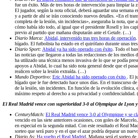
fue un éxito. Más de tres horas de intervención para limpiar la
El jugador, según la nota oficial, deberá aguardar una semana e
y a partir de ahí se irán conociendo nuevos detalles. «En el tra
completa de la lesión, sin incidencias», aseguraba la nota, que 
cómo había ido todo, al igual que el presidente Rosell y los ca
previo al partido que mañana disputarán ante el Getafe. (…)
Diario Marca:
Abidal, intervenido tras tres horas de operación
.
hígado. El futbolista ha estado en el quirófano durante unas tres
Diario Sport:
Abidal ya ha sido operado con éxito
. Todo el bar
las noticias que llegaron a todas las redacciones de los medios
ha utilizado una técnica menos invasiva de lo que se podía presu
apoyos a Abidal, lo cual ha sido nota general desde que el pas
realicen sobre la lesión extraída. (…)
Mundo Deportivo:
Eric Abidal ha sido operado con éxito
. El 
hígado que le fue detectado hace unos días. En el transcurso de 
de la lesión, sin incidentes. En función de la evolución clínica,
máximo respeto al derecho a su privacidad y confidencialidad.
El Real Madrid vence con superioridad 3-0 al Olympique de Lyon y 
CenturyMatch:
El Real Madrid vence 3-0 al Olympique y se cla
vencido en las siete anteriores ocasiones, con goles de Marcelo
en especial en la segunda mitad. Con este resultado el Real Mad
sorteo que será puro y en el que el azar podría deparar un nuevo
Diario As:
Ha vuelto el Real Madrid
. Mañana será el sorteo de c