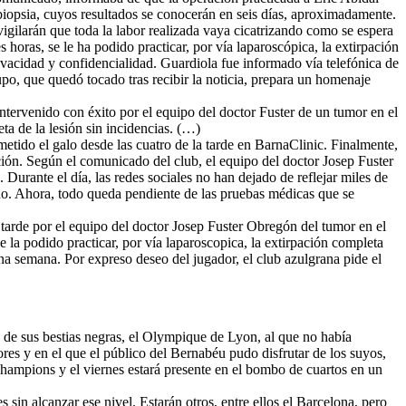
 biopsia, cuyos resultados se conocerán en seis días, aproximadamente.
vigilarán que toda la labor realizada vaya cicatrizando como se espera
 horas, se le ha podido practicar, por vía laparoscópica, la extirpación
privacidad y confidencialidad. Guardiola fue informado vía telefónica de
upo, que quedó tocado tras recibir la noticia, prepara un homenaje
intervenido con éxito por el equipo del doctor Fuster de un tumor en el
eta de la lesión sin incidencias. (…)
metido el galo desde las cuatro de la tarde en BarnaClinic. Finalmente,
ación. Según el comunicado del club, el equipo del doctor Josep Fuster
 Durante el día, las redes sociales no han dejado de reflejar miles de
ado. Ahora, todo queda pendiente de las pruebas médicas que se
 tarde por el equipo del doctor Josep Fuster Obregón del tumor en el
 la podido practicar, por vía laparoscopica, la extirpación completa
 una semana. Por expreso deseo del jugador, el club azulgrana pide el
 de sus bestias negras, el Olympique de Lyon, al que no había
res y en el que el público del Bernabéu pudo disfrutar de los suyos,
 Champions y el viernes estará presente en el bombo de cuartos en un
s sin alcanzar ese nivel. Estarán otros, entre ellos el Barcelona, pero