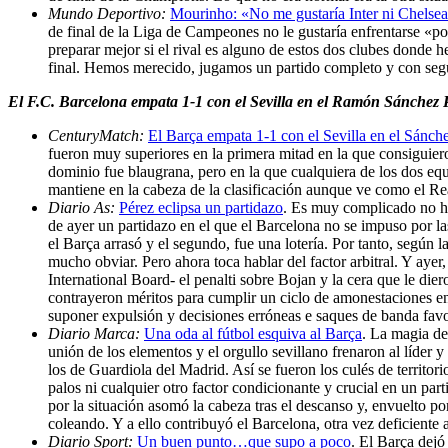
Mundo Deportivo:
Mourinho: «No me gustaría Inter ni Chelsea
de final de la Liga de Campeones no le gustaría enfrentarse «p
preparar mejor si el rival es alguno de estos dos clubes donde
final. Hemos merecido, jugamos un partido completo y con segur
El F.C. Barcelona empata 1-1 con el Sevilla en el Ramón Sánchez 
CenturyMatch:
El Barça empata 1-1 con el Sevilla en el Sánch
fueron muy superiores en la primera mitad en la que consiguier
dominio fue blaugrana, pero en la que cualquiera de los dos equ
mantiene en la cabeza de la clasificación aunque ve como el Rea
Diario As:
Pérez eclipsa un partidazo
. Es muy complicado no hab
de ayer un partidazo en el que el Barcelona no se impuso por la
el Barça arrasó y el segundo, fue una lotería. Por tanto, según 
mucho obviar. Pero ahora toca hablar del factor arbitral. Y aye
International Board- el penalti sobre Bojan y la cera que le di
contrayeron méritos para cumplir un ciclo de amonestaciones en
suponer expulsión y decisiones erróneas e saques de banda favor
Diario Marca:
Una oda al fútbol esquiva al Barça
. La magia de
unión de los elementos y el orgullo sevillano frenaron al líder
los de Guardiola del Madrid. Así se fueron los culés de territori
palos ni cualquier otro factor condicionante y crucial en un pa
por la situación asomó la cabeza tras el descanso y, envuelto po
coleando. Y a ello contribuyó el Barcelona, otra vez deficiente a
Diario Sport:
Un buen punto…que supo a poco
. El Barça dejó