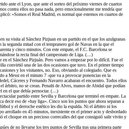
rtido ante el Lyon, que ante el sorteo del próximo viernes de cuartos
gamos contra ellos no pasa nada, pero emocionalmente me tendría que
explicó: «Somos el Real Madrid, es normal que estemos en cuartos de
en su visita al Sánchez Pizjuan en un partido en el que los azulgranas
n la segunda mitad con el tempranero gol de Navas en la que el
uarenta y cinco minutos. Con este empate, el F.C. Barcelona se
imándose la recta final del campeonato de Liga. (…)
er en el Sánchez Pizjuán. Pero vamos a empezar por lo difícil. Fue el
illa convirtió una de las dos ocasiones que tuvo. En el primer tiempo
ocasiones y los visitantes, no. Eso, obviando al colegiado. Que es
lado a Messi en el minuto 7 -que va a provocar ponencias en la
e Medel, Cáceres y Fernando Navarro acabaran el encuentro. Todos ellos
el árbitro, no se crean. Penalti de Alves, manos de Abidal que podían
el en el que debía pernoctar. (…)
ectacular partido entre Sevilla y Barcelona que terminó en empate. La
oca decir eso de «hay liga». Cinco son los puntos que ahora separan a
bol y el derroche estético les dio la espalda. Ni el árbitro ni los
ipo arrollado en 45 minutos, inexistente en el primer acto y desbordado
ó el choque en un precioso correcalles del que consiguió salir vivito y
púes de no llevarse los tres puntos de Sevilla tras una primera parte