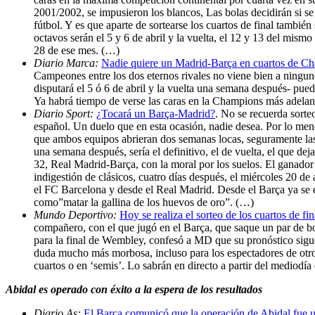
2001/2002, se impusieron los blancos, Las bolas decidirán si se
fútbol. Y es que aparte de sortearse los cuartos de final tambié
octavos serán el 5 y 6 de abril y la vuelta, el 12 y 13 del mismo
28 de ese mes. (…)
Diario Marca:
Nadie quiere un Madrid-Barça en cuartos de C
Campeones entre los dos eternos rivales no viene bien a ninguno
disputará el 5 ó 6 de abril y la vuelta una semana después- pue
Ya habrá tiempo de verse las caras en la Champions más adelan
Diario Sport:
¿Tocará un Barça-Madrid?
. No se recuerda sorte
español. Un duelo que en esta ocasión, nadie desea. Por lo men
que ambos equipos abrieran dos semanas locas, seguramente las m
una semana después, sería el definitivo, el de vuelta, el que dej
32, Real Madrid-Barça, con la moral por los suelos. El ganador
indigestión de clásicos, cuatro días después, el miércoles 20 de 
el FC Barcelona y desde el Real Madrid. Desde el Barça ya se e
como”matar la gallina de los huevos de oro”. (…)
Mundo Deportivo:
Hoy se realiza el sorteo de los cuartos de 
compañero, con el que jugó en el Barça, que saque un par de b
para la final de Wembley, confesó a MD que su pronóstico sigue 
duda mucho más morbosa, incluso para los espectadores de otros
cuartos o en ‘semis’. Lo sabrán en directo a partir del mediodí
Abidal es operado con éxito a la espera de los resultados
Diario As:
El Barça comunicó que la operación de Abidal fue u