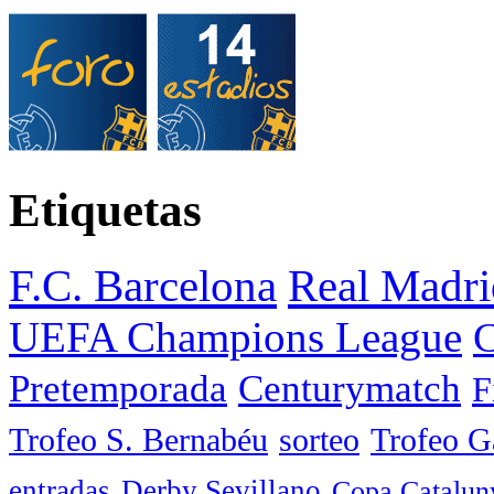
Etiquetas
F.C. Barcelona
Real Madri
UEFA Champions League
C
Pretemporada
Centurymatch
F
Trofeo S. Bernabéu
sorteo
Trofeo 
entradas
Derby Sevillano
Copa Catalun