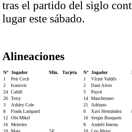
tras el partido del siglo co
lugar este sábado.
Alineaciones
Nº
Jugador
Min.
Tarjeta
Nº
Jugador
1
Petr Cech
1
Víctor Valdés
2
Ivanovic
2
Dani Alves
24
Cahill
5
Puyol
26
Terry
14
Mascherano
3
Ashley Cole
21
Adriano
8
Frank Lampard
6
Xavi Hernández
12
Obi Mikel
16
Sergio Busquets
16
Meireles
8
Andrés Iniesta
10
Mata
74′
10
Leo Messi