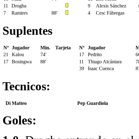
11
Drogba
9
Alexis Sánchez
7
Ramires
88′
4
Cesc Fábregas
Suplentes
Nº
Jugador
Min.
Tarjeta
Nº
Jugador
M
21
Kalou
74′
17
Pedrito
6
17
Bosingwa
88′
11
Thiago Alcántara
7
39
Isaac Cuenca
8
Tecnicos:
Di Matteo
Pep Guardiola
Goles: