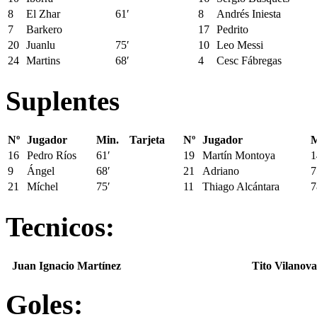
8
El Zhar
61′
8
Andrés Iniesta
7
Barkero
17
Pedrito
20
Juanlu
75′
10
Leo Messi
24
Martins
68′
4
Cesc Fábregas
Suplentes
Nº
Jugador
Min.
Tarjeta
Nº
Jugador
M
16
Pedro Ríos
61′
19
Martín Montoya
1
9
Ángel
68′
21
Adriano
7
21
Míchel
75′
11
Thiago Alcántara
7
Tecnicos:
Juan Ignacio Martínez
Tito Vilanova
Goles: