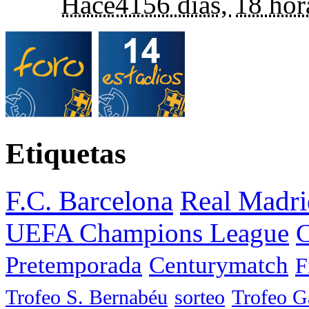
Hace
4156 días,
18 hor
Etiquetas
F.C. Barcelona
Real Madri
UEFA Champions League
C
Pretemporada
Centurymatch
F
Trofeo S. Bernabéu
sorteo
Trofeo 