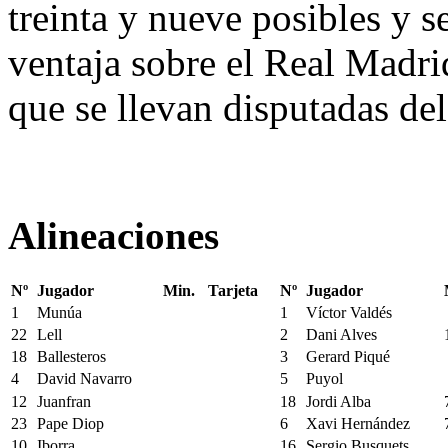
treinta y nueve posibles y s
ventaja sobre el Real Madrid
que se llevan disputadas de
Alineaciones
Nº
Jugador
Min.
Tarjeta
Nº
Jugador
1
Munúa
1
Víctor Valdés
22
Lell
2
Dani Alves
18
Ballesteros
3
Gerard Piqué
4
David Navarro
5
Puyol
12
Juanfran
18
Jordi Alba
23
Pape Diop
6
Xavi Hernández
10
Iborra
16
Sergio Busquets