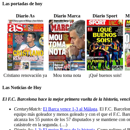
Las portadas de hoy
Diario As
Diario Marca
Diario Sport
Mu
Cristiano renovación ya
Mou toma nota
¡Qué buenos sois!
Las Noticias de Hoy
El F.C. Barcelona hace la mejor primera vuelta de la historia, ven
CenturyMatch:
El Barça vence 1-3 al Málaga
. El F.C. Barcelo
equipo más goleador y menos goleado y con el que el F.C. Barcel
alcanza los 55 puntos de los 57 disputados y se mantiene con o
catástrofe en la segunda. (…)
Diario As:
1-3: El mejor Barça de la historia
. Corre peligro el 