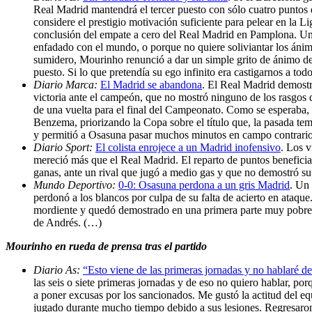
Real Madrid mantendrá el tercer puesto con sólo cuatro puntos 
considere el prestigio motivación suficiente para pelear en la L
conclusión del empate a cero del Real Madrid en Pamplona. Una
enfadado con el mundo, o porque no quiere soliviantar los ánimo
sumidero, Mourinho renunció a dar un simple grito de ánimo des
puesto. Si lo que pretendía su ego infinito era castigarnos a tod
Diario Marca:
El Madrid se abandona
. El Real Madrid demostr
victoria ante el campeón, que no mostró ninguno de los rasgos d
de una vuelta para el final del Campeonato. Como se esperaba,
Benzema, priorizando la Copa sobre el título que, la pasada tem
y permitió a Osasuna pasar muchos minutos en campo contrari
Diario Sport:
El colista enrojece a un Madrid inofensivo
. Los v
mereció más que el Real Madrid. El reparto de puntos beneficia
ganas, ante un rival que jugó a medio gas y que no demostró su 
Mundo Deportivo:
0-0: Osasuna perdona a un gris Madrid
. Un
perdonó a los blancos por culpa de su falta de acierto en ataqu
mordiente y quedó demostrado en una primera parte muy pobre de
de Andrés. (…)
Mourinho en rueda de prensa tras el partido
Diario As:
“Esto viene de las primeras jornadas y no hablaré de
las seis o siete primeras jornadas y de eso no quiero hablar, 
a poner excusas por los sancionados. Me gustó la actitud del 
jugado durante mucho tiempo debido a sus lesiones. Regresaron