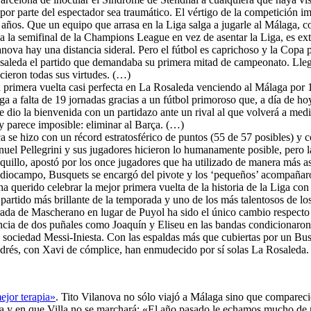
or parte del espectador sea traumático. El vértigo de la competición imp
s años. Que un equipo que arrasa en la Liga salga a jugarle al Málaga, 
se a la semifinal de la Champions League en vez de asentar la Liga, es e
anova hay una distancia sideral. Pero el fútbol es caprichoso y la Copa p
osaleda el partido que demandaba su primera mitad de campeonato. Llegó
cieron todas sus virtudes. (…)
a primera vuelta casi perfecta en La Rosaleda venciendo al Málaga por 
 Liga a falta de 19 jornadas gracias a un fútbol primoroso que, a día de
le dio la bienvenida con un partidazo ante un rival al que volverá a med
y parece imposible: eliminar al Barça. (…)
ça se hizo con un récord estratosférico de puntos (55 de 57 posibles) y
uel Pellegrini y sus jugadores hicieron lo humanamente posible, pero la
nquillo, apostó por los once jugadores que ha utilizado de manera más a
mediocampo, Busquets se encargó del pivote y los ‘pequeños’ acompaña
ha querido celebrar la mejor primera vuelta de la historia de la Liga co
partido más brillante de la temporada y uno de los más talentosos de l
trada de Mascherano en lugar de Puyol ha sido el único cambio respecto
ncia de dos puñales como Joaquín y Eliseu en las bandas condicionaron 
 sociedad Messi-Iniesta. Con las espaldas más que cubiertas por un Bus
Andrés, con Xavi de cómplice, han enmudecido por sí solas La Rosaleda
ejor terapia»
. Tito Vilanova no sólo viajó a Málaga sino que compareció
da y en que Villa no se marchará: «El año pasado le echamos mucho de m