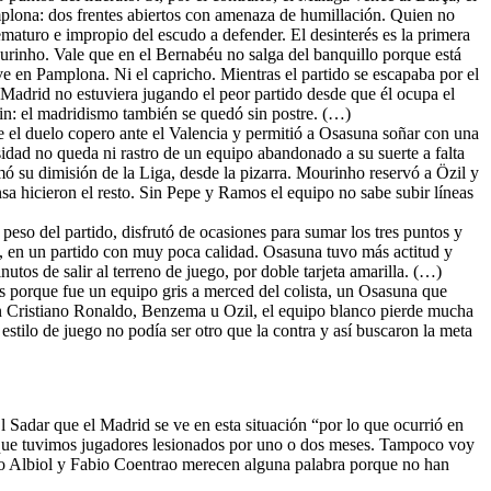
amplona: dos frentes abiertos con amenaza de humillación. Quien no
rematuro e impropio del escudo a defender. El desinterés es la primera
rinho. Vale que en el Bernabéu no salga del banquillo porque está
ve en Pamplona. Ni el capricho. Mientras el partido se escapaba por el
 Madrid no estuviera jugando el peor partido desde que él ocupa el
r fin: el madridismo también se quedó sin postre. (…)
e el duelo copero ante el Valencia y permitió a Osasuna soñar con una
sidad no queda ni rastro de un equipo abandonado a su suerte a falta
 su dimisión de la Liga, desde la pizarra. Mourinho reservó a Özil y
sa hicieron el resto. Sin Pepe y Ramos el equipo no sabe subir líneas
 peso del partido, disfrutó de ocasiones para sumar los tres puntos y
d, en un partido con muy poca calidad. Osasuna tuvo más actitud y
tos de salir al terreno de juego, por doble tarjeta amarilla. (…)
 porque fue un equipo gris a merced del colista, un Osasuna que
 Sin Cristiano Ronaldo, Benzema u Ozil, el equipo blanco pierde mucha
tilo de juego no podía ser otro que la contra y así buscaron la meta
l Sadar que el Madrid se ve en esta situación “por lo que ocurrió en
aunque tuvimos jugadores lesionados por uno o dos meses. Tampoco voy
ero Albiol y Fabio Coentrao merecen alguna palabra porque no han