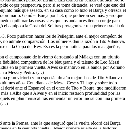
ide coger perspectiva, pero si se toma distancia, se verá que esto del
conjunto más que aseado, en su casa como lo hizo el Barça y ofrezca el
xtraordinario. Ganó el Barça por 1-3, que pudieron ser más, y eso que
uede equilibrar las cosas si es que los andaluces tienen coraje para
 el equipo a la Costa del Sol tras protagonizar una primera vuelta de
1-3. Poco pudieron hacer los de Pellegrini ante el mejor campéon de
 hoy, no admite comparación. Los números dan la razón a Tito Vilanova,
irse en la Copa del Rey. Esa es la peor noticia para los malagueños,
 con el campeonato de invierno derrotando al Málaga con un triunfo
 fiabilidad competitiva de los blaugrana y el talento de Leo Messi
sidua en la primera vuelta. Alves se mantuvo en la banda por Adriano
ron a Messi y Pedro. (…)
n una gran victoria y un espectáculo aún mejor. Los de Tito Vilanova
os últimos años. Con dianas de Messi, Cesc y Thiago y sobre todo
 al derbi ante el Espanyol en el once de Tito y Roura, que modificaron
más a Alba que a Alves y en el inicio restaron profundidad por las
quets en plan mariscal tras enmendar un error inicial con una primera
. (…)
 ante la Prensa, ante la que aseguró que la vuelta récord del Barça
enos en la segunda vuelta». Mejor primera vuelta de la historia: