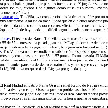
 pasada haber ganado diez partidos fuera de casa. Y jugadores que no 
ugadores son muy buenos. Con algunos, como Busquets o Pedro, llevamos 
ada que hacer”. (…)
 parar aquí»
. Tito Vilanova compareció en sala de prensa feliz por un 
uy satisfechos, a mí me da tranquilidad que en cualquier momento pued
te de queda mucho camino por recorrer: «Sería difícil repetir una seg
opa… A día de hoy queda una difícil segunda vuelta, tenemos que ir al
ganada»
. El técnico del Barça, Tito Vilanova, se mostró orgulloso por el
n 55 de 57 puntos es una pasada, ganar en Málaga, hacer diez de diez
stra que podemos hacer jugar a muchos y lo seguiremos haciendo». (…)
»
. Tito Vilanova no ha escondido su satisfacción después de que con su 
Estamos muy contentos por hacer 55 de 57 puntos. Es una pasada. El Má
vel del miércoles ante el Córdoba y eso me da tranquilidad de que puede
una dinámica parecida desde hace cuatro años y medio y eso ayuda, per
id (18), Vilanova no quiso dar la Liga ya por ganada. (…)
 El Real Madrid empata 0-0 ante Osasuna en el Reyno de Navarra en un 
al área rival y en el que Osasuna puso en problemas a los de Mourinho
e el terreno de juego. Con este resultado el Real Madrid recorta provis
n nuevo paso atrás en sus aspiraciones por la liga si apenas le quedaba
ana hoy en La Rosaleda, el Real Madrid terminará la primera vuelta a 18 