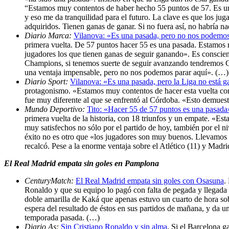
“Estamos muy contentos de haber hecho 55 puntos de 57. Es una
y eso me da tranquilidad para el futuro. La clave es que los j
adquiridos. Tienen ganas de ganar. Si no fuera así, no habría n
Diario Marca:
Vilanova: «Es una pasada, pero no nos podemos
primera vuelta. De 57 puntos hacer 55 es una pasada. Estamos m
jugadores los que tienen ganas de seguir ganando». Es conscien
Champions, si tenemos suerte de seguir avanzando tendremos C
una ventaja impensable, pero no nos podemos parar aquí». (…)
Diario Sport:
Vilanova: «Es una pasada, pero la Liga no está 
protagonismo. «Estamos muy contentos de hacer esta vuelta co
fue muy diferente al que se enfrentó al Córdoba. «Esto demue
Mundo Deportivo:
Tito: «Hacer 55 de 57 puntos es una pasada
primera vuelta de la historia, con 18 triunfos y un empate. «
muy satisfechos no sólo por el partido de hoy, también por el ni
éxito no es otro que «los jugadores son muy buenos. Llevamos 
recalcó. Pese a la enorme ventaja sobre el Atlético (11) y Madr
El Real Madrid empata sin goles en Pamplona
CenturyMatch:
El Real Madrid empata sin goles con Osasuna
.
Ronaldo y que su equipo lo pagó con falta de pegada y llegada 
doble amarilla de Kaká que apenas estuvo un cuarto de hora sobr
espera del resultado de éstos en sus partidos de mañana, y da u
temporada pasada. (…)
Diario As:
Sin Cristiano Ronaldo y sin alma
. Si el Barcelona g