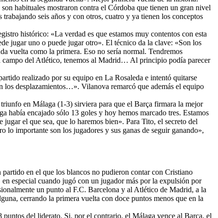
son habituales mostraron contra el Córdoba que tienen un gran nivel
trabajando seis años y con otros, cuatro y ya tienen los conceptos
registro histórico: «La verdad es que estamos muy contentos con esta
e jugar uno o puede jugar otro». El técnico da la clave: «Son los
unda vuelta como la primera. Eso no sería normal. Tendremos
 campo del Atlético, tenemos al Madrid… Al principio podía parecer
 partido realizado por su equipo en La Rosaleda e intentó quitarse
 en los desplazamientos…». Vilanova remarcó que además el equipo
triunfo en Málaga (1-3) sirviera para que el Barça firmara la mejor
laga había encajado sólo 13 goles y hoy hemos marcado tres. Estamos
 jugar el que sea, que lo haremos bien». Para Tito, el secreto del
o lo importante son los jugadores y sus ganas de seguir ganando»,
partido en el que los blancos no pudieron contar con Cristiano
, en especial cuando jugó con un jugador más por la expulsión por
ionalmente un punto al F.C. Barcelona y al Atlético de Madrid, a la
 alguna, cerrando la primera vuelta con doce puntos menos que en la
puntos del liderato. Si, por el contrario, el Málaga vence al Barça, el