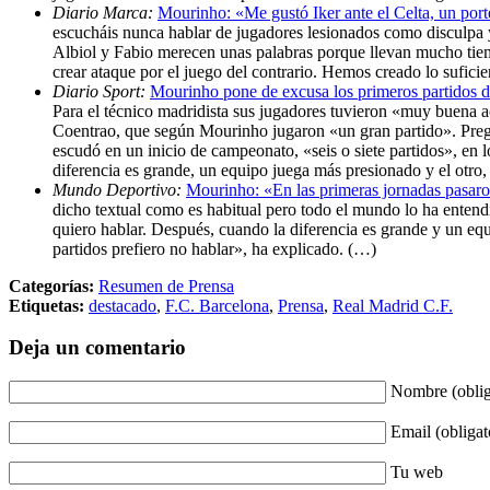
Diario Marca:
Mourinho: «Me gustó Iker ante el Celta, un por
escucháis nunca hablar de jugadores lesionados como disculpa 
Albiol y Fabio merecen unas palabras porque llevan mucho tiem
crear ataque por el juego del contrario. Hemos creado lo sufic
Diario Sport:
Mourinho pone de excusa los primeros partidos 
Para el técnico madridista sus jugadores tuvieron «muy buena ac
Coentrao, que según Mourinho jugaron «un gran partido». Pregu
escudó en un inicio de campeonato, «seis o siete partidos», en
diferencia es grande, un equipo juega más presionado y el otro,
Mundo Deportivo:
Mourinho: «En las primeras jornadas pasar
dicho textual como es habitual pero todo el mundo lo ha entend
quiero hablar. Después, cuando la diferencia es grande y un equ
partidos prefiero no hablar», ha explicado. (…)
Categorías:
Resumen de Prensa
Etiquetas:
destacado
,
F.C. Barcelona
,
Prensa
,
Real Madrid C.F.
Deja un comentario
Nombre (oblig
Email (obligat
Tu web