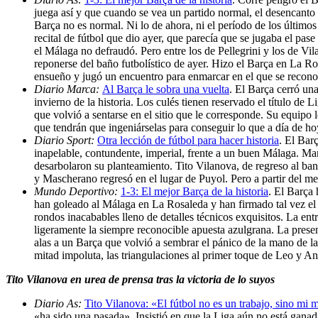
juega así y que cuando se vea un partido normal, el desencanto p
Barça no es normal. Ni lo de ahora, ni el período de los último
recital de fútbol que dio ayer, que parecía que se jugaba el pa
el Málaga no defraudó. Pero entre los de Pellegrini y los de Vil
reponerse del baño futbolístico de ayer. Hizo el Barça en La R
ensueño y jugó un encuentro para enmarcar en el que se recono
Diario Marca:
Al Barça le sobra una vuelta
. El Barça cerró un
invierno de la historia. Los culés tienen reservado el título de
que volvió a sentarse en el sitio que le corresponde. Su equipo 
que tendrán que ingeniárselas para conseguir lo que a día de ho
Diario Sport:
Otra lección de fútbol para hacer historia
. El Bar
inapelable, contundente, imperial, frente a un buen Málaga. Man
desarbolaron su planteamiento. Tito Vilanova, de regreso al ba
y Mascherano regresó en el lugar de Puyol. Pero a partir del 
Mundo Deportivo:
1-3: El mejor Barça de la historia
. El Barça 
han goleado al Málaga en La Rosaleda y han firmado tal vez el 
rondos inacabables lleno de detalles técnicos exquisitos. La en
ligeramente la siempre reconocible apuesta azulgrana. La prese
alas a un Barça que volvió a sembrar el pánico de la mano de la
mitad impoluta, las triangulaciones al primer toque de Leo y 
Tito Vilanova en urea de prensa tras la victoria de lo suyos
Diario As:
Tito Vilanova: «El fútbol no es un trabajo, sino mi m
«ha sido una pasada». Insistió en que la Liga aún no está gana