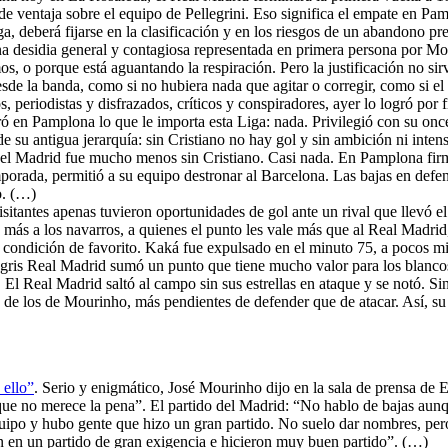
de ventaja sobre el equipo de Pellegrini. Eso significa el empate en P
iga, deberá fijarse en la clasificación y en los riesgos de un abandono p
 desidia general y contagiosa representada en primera persona por Mou
s, o porque está aguantando la respiración. Pero la justificación no sir
de la banda, como si no hubiera nada que agitar o corregir, como si el
os, periodistas y disfrazados, críticos y conspiradores, ayer lo logró po
ó en Pamplona lo que le importa esta Liga: nada. Privilegió con su onc
e su antigua jerarquía: sin Cristiano no hay gol y sin ambición ni inten
 el Madrid fue mucho menos sin Cristiano. Casi nada. En Pamplona firmó
porada, permitió a su equipo destronar al Barcelona. Las bajas en defen
o. (…)
isitantes apenas tuvieron oportunidades de gol ante un rival que llevó el
 más a los navarros, a quienes el punto les vale más que al Real Madri
condición de favorito. Kaká fue expulsado en el minuto 75, a pocos minu
 gris Real Madrid sumó un punto que tiene mucho valor para los blancos
e. El Real Madrid saltó al campo sin sus estrellas en ataque y se notó.
 los de Mourinho, más pendientes de defender que de atacar. Así, su es
 ello”
. Serio y enigmático, José Mourinho dijo en la sala de prensa de E
porque no merece la pena”. El partido del Madrid: “No hablo de bajas 
equipo y hubo gente que hizo un gran partido. No suelo dar nombres, p
 en un partido de gran exigencia e hicieron muy buen partido”. (…)