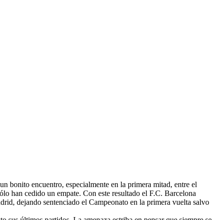
n bonito encuentro, especialmente en la primera mitad, entre el
 sólo han cedido un empate. Con este resultado el F.C. Barcelona
adrid, dejando sentenciado el Campeonato en la primera vuelta salvo
sto sus últimos partidos. La amenaza estriba en pensar que siempre se