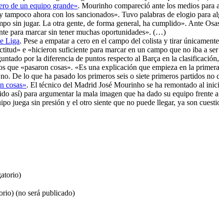
tero de un equipo grande»
. Mourinho compareció ante los medios para a
y tampoco ahora con los sancionados». Tuvo palabras de elogio para al
po sin jugar. La otra gente, de forma general, ha cumplido». Ante Os
iente para marcar sin tener muchas oportunidades». (…)
de Liga
. Pese a empatar a cero en el campo del colista y tirar únicament
titud» e «hicieron suficiente para marcar en un campo que no iba a ser 
ntado por la diferencia de puntos respecto al Barça en la clasificaci
 los que «pasaron cosas». «Es una explicación que empieza en la primer
 no. De lo que ha pasado los primeros seis o siete primeros partidos no
on cosas»
. El técnico del Madrid José Mourinho se ha remontado al inicio
ido así) para argumentar la mala imagen que ha dado su equipo frente 
ipo juega sin presión y el otro siente que no puede llegar, ya son cuest
atorio)
orio) (no será publicado)