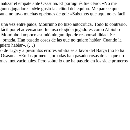
nalizar el empate ante Osasuna. El portugués fue claro: «No me
gunos jugadores: «Me gustó la actitud del equipo. Me parece que
asuna no tuvo muchas opciones de gol: «Sabemos que aquí no es fácil
e una vez entre palos, Mourinho no hizo autocrítica. Todo lo contrario.
fácil por el adversario». Incluso elogió a jugadores como Albiol o
ón, Mourinho tampoco asumió ningún tipo de responsabilidad. Se
a jornada. Han pasado cosas de las que no quiero hablar. Cuando la
 quiero hablar». (…)
 de Liga y a presuntos errores arbitrales a favor del Barça (no lo ha
a Osasuna. «En las primeras jornadas han pasado cosas de las que no
iones motivacionales. Pero sobre lo que ha pasado en los siete primeros